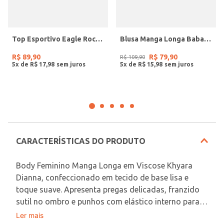
Top Esportivo Eagle Rock Feminino CREME
Blusa Manga Longa Babados Autentique Feminina PRETO
R$
89
,
90
R$
79
,
90
R$
109
,
90
5
x de
R$
17
,
98
5
x de
R$
15
,
98
CARACTERÍSTICAS DO PRODUTO
Body Feminino Manga Longa em Viscose Khyara 
Dianna, confeccionado em tecido de base lisa e 
toque suave. Apresenta pregas delicadas, franzido 
sutil no ombro e punhos com elástico interno para 
melhor ajuste. Possui pala dupla nas costas com 
Ler mais
Em decorrência do uso do flash, as peças podem 