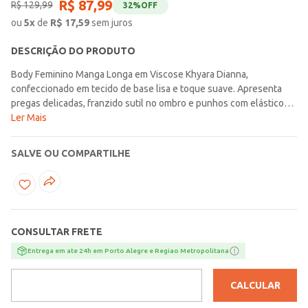
R$
87
,
99
R$
129
,
99
32%
OFF
ou
5
x
de
R$
17,59
sem juros
DESCRIÇÃO DO PRODUTO
Body Feminino Manga Longa em Viscose Khyara Dianna,
confeccionado em tecido de base lisa e toque suave. Apresenta
pregas delicadas, franzido sutil no ombro e punhos com elástico
interno para melhor ajuste. Possui pala dupla nas costas com prega
Ler Mais
fêmea central, garantindo estrutura e elegância. O fechamento por
botões de pressão com reforço interno assegura praticidade e
SALVE OU COMPARTILHE
conforto, resultando em uma peça sofisticada e versátil.
CONSULTAR FRETE
Entrega em ate 24h em Porto Alegre e Regiao Metropolitana
CALCULAR