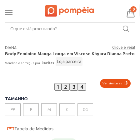
0
O que está procurando?
Clique e veja!
DIANA
Body Feminino Manga Longa em Viscose Khyara Dianna Preto
Loja parceira
Rovitex
Ver similares
1
2
3
4
TAMANHO
PP
P
M
G
GG
Tabela de Medidas