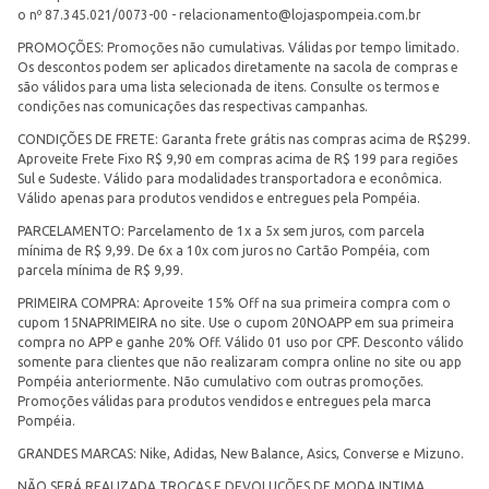
o nº 87.345.021/0073-00 -
relacionamento@lojaspompeia.com.br
PROMOÇÕES: Promoções não cumulativas. Válidas por tempo limitado.
Os descontos podem ser aplicados diretamente na sacola de compras e
são válidos para uma lista selecionada de itens. Consulte os termos e
condições nas comunicações das respectivas campanhas.
CONDIÇÕES DE FRETE: Garanta frete grátis nas compras acima de R$299.
Aproveite Frete Fixo R$ 9,90 em compras acima de R$ 199 para regiões
Sul e Sudeste. Válido para modalidades transportadora e econômica.
Válido apenas para produtos vendidos e entregues pela Pompéia.
PARCELAMENTO: Parcelamento de 1x a 5x sem juros, com parcela
mínima de R$ 9,99. De 6x a 10x com juros no Cartão Pompéia, com
parcela mínima de R$ 9,99.
PRIMEIRA COMPRA: Aproveite 15% Off na sua primeira compra com o
cupom 15NAPRIMEIRA no site. Use o cupom 20NOAPP em sua primeira
compra no APP e ganhe 20% Off. Válido 01 uso por CPF. Desconto válido
somente para clientes que não realizaram compra online no site ou app
Pompéia anteriormente. Não cumulativo com outras promoções.
Promoções válidas para produtos vendidos e entregues pela marca
Pompéia.
GRANDES MARCAS: Nike, Adidas, New Balance, Asics, Converse e Mizuno.
NÃO SERÁ REALIZADA TROCAS E DEVOLUÇÕES DE MODA INTIMA.