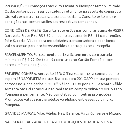
PROMOÇÕES: Promoções não cumulativas. Válidas por tempo limitado.
Os descontos podem ser aplicados diretamente na sacola de compras e
são válidos para uma lista selecionada de itens. Consulte os termos e
condições nas comunicações das respectivas campanhas.
CONDIÇÕES DE FRETE: Garanta frete grátis nas compras acima de R$299.
Aproveite Frete Fixo R$ 9,90 em compras acima de R$ 199 para regiões
Sul e Sudeste. Válido para modalidades transportadora e econômica.
Válido apenas para produtos vendidos e entregues pela Pompéia.
PARCELAMENTO: Parcelamento de 1x a 5x sem juros, com parcela
mínima de R$ 9,99. De 6x a 10x com juros no Cartão Pompéia, com
parcela mínima de R$ 9,99.
PRIMEIRA COMPRA: Aproveite 15% Off na sua primeira compra com o
cupom 15NAPRIMEIRA no site. Use o cupom 20NOAPP em sua primeira
compra no APP e ganhe 20% Off. Válido 01 uso por CPF. Desconto válido
somente para clientes que não realizaram compra online no site ou app
Pompéia anteriormente. Não cumulativo com outras promoções.
Promoções válidas para produtos vendidos e entregues pela marca
Pompéia.
GRANDES MARCAS: Nike, Adidas, New Balance, Asics, Converse e Mizuno.
NÃO SERÁ REALIZADA TROCAS E DEVOLUÇÕES DE MODA INTIMA.