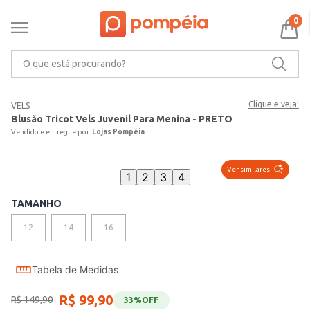
0
O que está procurando?
Clique e veja!
VELS
Blusão Tricot Vels Juvenil Para Menina - PRETO
Lojas Pompéia
Ver similares
1
2
3
4
TAMANHO
12
14
16
Tabela de Medidas
R$
99
,
90
R$
149
,
90
33%
OFF