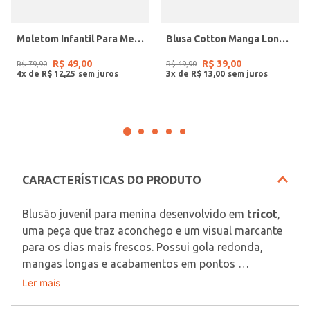
Moletom Infantil Para Menino - AZUL
Blusa Cotton Manga Longa Juvenil Para Menina - PINK
R$
49
,
00
R$
39
,
00
R$
79
,
90
R$
49
,
90
4
x de
R$
12
,
25
3
x de
R$
13
,
00
CARACTERÍSTICAS DO PRODUTO
Blusão juvenil para menina desenvolvido em 
tricot
, 
uma peça que traz aconchego e um visual marcante 
para os dias mais frescos. Possui gola redonda, 
mangas longas e acabamentos em pontos 
canelados, detalhes que contribuem para um 
Ler mais
Tecido: Tricot
caimento confortável e cheio de estilo. O grande 
Composição: 50% acrílico, 50% poliéster