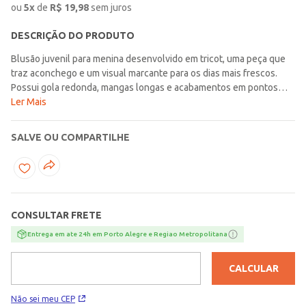
ou
5
x
de
R$
19,98
sem juros
DESCRIÇÃO DO PRODUTO
Blusão juvenil para menina desenvolvido em tricot, uma peça que
traz aconchego e um visual marcante para os dias mais frescos.
Possui gola redonda, mangas longas e acabamentos em pontos
canelados, detalhes que contribuem para um caimento confortável
Ler Mais
e cheio de estilo. O grande destaque fica por conta da padronagem
pied de coq por toda a extensão, um clássico da moda conhecido
SALVE OU COMPARTILHE
pelo desenho geométrico elegante que lembra pequenos traços
de xadrez e nunca sai de cena. Com essa proposta, o blusão ganha
um ar moderno e sofisticado, perfeito para deixar as produções do
dia a dia mais interessantes e cheias de personalidade!\n\nTecido:
Tricot\nComposição: 50% acrílico, 50% poliéster
CONSULTAR FRETE
Entrega em ate 24h em Porto Alegre e Regiao Metropolitana
CALCULAR
Não sei meu CEP