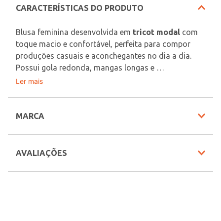
CARACTERÍSTICAS DO PRODUTO
Blusa feminina desenvolvida em 
tricot modal
 com 
toque macio e confortável, perfeita para compor 
produções casuais e aconchegantes no dia a dia. 
Possui gola redonda, mangas longas e 
acabamentos em pontos canelados que garantem 
Ler mais
Material: Tricot Modal
um caimento confortável e moderno para diferentes 
Composição: 69,64% viscose, 30,36% poliéster
combinações. Seu design básico e versátil facilita a 
criação de looks estilosos para diversas ocasiões, 
MARCA
Em decorrência do uso do flash, as peças podem 
trazendo praticidade e muito conforto para a 
sofrer alteração de cor.
rotina. Uma opção confortável e cheia de charme, 
ideal para acompanhar os dias mais fresquinhos 
AVALIAÇÕES
Veja outras opções de
Blusões e Suéteres Femininos:
com modernidade e elegância!
Beleza e Conforto para Você!
.
INFORMAÇÕES COMPLEMENTARES
Código Pompéia
67967