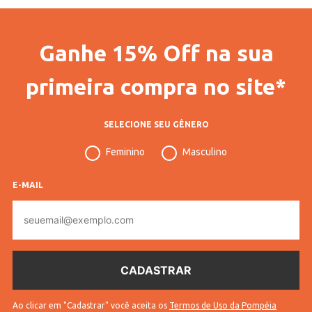
Código Completo
10111806796702
Ganhe 15% Off na sua
Gênero
Feminino
Confecção
Plus Size
primeira compra no site*
Idade
Adulto
SELECIONE SEU GÊNERO
Manga
Longa
Feminino
Masculino
Tecido
Tricot
Cores
Branco
E-MAIL
E-
mail
Ao clicar em "Cadastrar" você aceita os
Termos de Uso da Pompéia