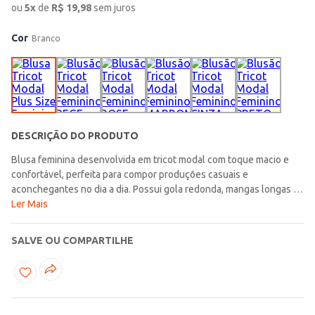
ou
5
x
de
R$
19,98
sem juros
Cor
Branco
DESCRIÇÃO DO PRODUTO
Blusa feminina desenvolvida em tricot modal com toque macio e
confortável, perfeita para compor produções casuais e
aconchegantes no dia a dia. Possui gola redonda, mangas longas e
acabamentos em pontos canelados que garantem um caimento
Ler Mais
confortável e moderno para diferentes combinações. Seu design
básico e versátil facilita a criação de looks estilosos para diversas
SALVE OU COMPARTILHE
ocasiões, trazendo praticidade e muito conforto para a rotina. Uma
opção confortável e cheia de charme, ideal para acompanhar os
dias mais fresquinhos com modernidade e elegância!\n\nMaterial:
Tricot Modal\nComposição: 69,64% viscose, 30,36% poliéster