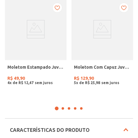
Moletom Estampado Juvenil Para Menina - ROSA
Moletom Com Capuz Juvenil Para Menino - OFF WHITE
R$
49
,
90
R$
129
,
90
4
x de
R$
12
,
47
5
x de
R$
25
,
98
CARACTERÍSTICAS DO PRODUTO