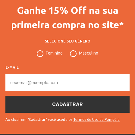
Ganhe 15% Off na sua
Código Completo
10401306971002
Gênero
Masculino
primeira compra no site*
Idade
Juvenil
SELECIONE SEU GÊNERO
Tecido
Tricot
Feminino
Masculino
Cores
Cinza, Preto, Vermelho
E-MAIL
E-
mail
Ao clicar em "Cadastrar" você aceita os
Termos de Uso da Pompéia