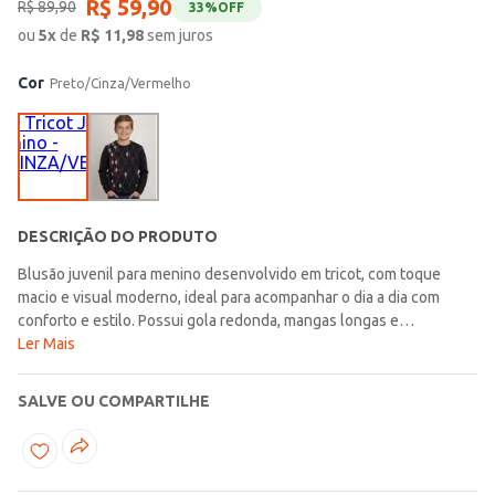
R$
59
,
90
R$
89
,
90
33%
OFF
ou
5
x
de
R$
11,98
sem juros
Cor
Preto/Cinza/Vermelho
DESCRIÇÃO DO PRODUTO
Blusão juvenil para menino desenvolvido em tricot, com toque
macio e visual moderno, ideal para acompanhar o dia a dia com
conforto e estilo. Possui gola redonda, mangas longas e
acabamentos em pontos canelados que proporcionam ajuste
Ler Mais
confortável e liberdade de movimentos. O diferencial fica por
conta da estampa xadrez, trazendo personalidade e estilo ao look
SALVE OU COMPARTILHE
juvenil. Uma opção prática e cheia de charme, perfeita para compor
produções modernas e versáteis!\n\nTecido: Tricot\nComposição:
100% acrílico