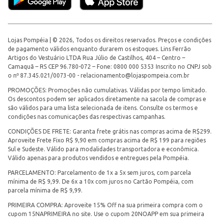
Lojas Pompéia | © 2026, Todos os direitos reservados. Preços e condições
de pagamento válidos enquanto durarem os estoques. Lins Ferrão
Artigos do Vestuário LTDA Rua Júlio de Castilhos, 404 – Centro –
Camaquã – RS CEP 96.780-072 – Fone: 0800 000 5353 Inscrito no CNPJ sob
o nº 87.345.021/0073-00 -
relacionamento@lojaspompeia.com.br
PROMOÇÕES: Promoções não cumulativas. Válidas por tempo limitado.
Os descontos podem ser aplicados diretamente na sacola de compras e
são válidos para uma lista selecionada de itens. Consulte os termos e
condições nas comunicações das respectivas campanhas.
CONDIÇÕES DE FRETE: Garanta frete grátis nas compras acima de R$299.
Aproveite Frete Fixo R$ 9,90 em compras acima de R$ 199 para regiões
Sul e Sudeste. Válido para modalidades transportadora e econômica.
Válido apenas para produtos vendidos e entregues pela Pompéia.
PARCELAMENTO: Parcelamento de 1x a 5x sem juros, com parcela
mínima de R$ 9,99. De 6x a 10x com juros no Cartão Pompéia, com
parcela mínima de R$ 9,99.
PRIMEIRA COMPRA: Aproveite 15% Off na sua primeira compra com o
cupom 15NAPRIMEIRA no site. Use o cupom 20NOAPP em sua primeira