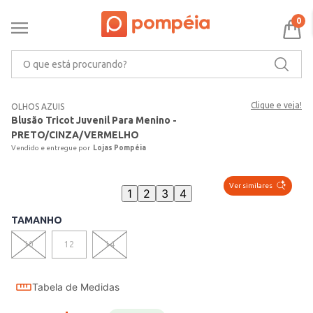
0
O que está procurando?
Clique e veja!
OLHOS AZUIS
Blusão Tricot Juvenil Para Menino -
PRETO/CINZA/VERMELHO
Lojas Pompéia
Ver similares
1
2
3
4
TAMANHO
10
12
14
Tabela de Medidas