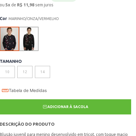
ou
5
x
de
R$
11,98
sem juros
Cor
MARINHO/CINZA/VERMELHO
TAMANHO
10
12
14
Tabela de Medidas
ADICIONAR À SACOLA
DESCRIÇÃO DO PRODUTO
Blusão juvenil para menino desenvolvido em tricot, com toque macio