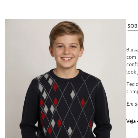
SOB
Blusã
com 
confo
look 
Tecid
Comp
Em de
Veja