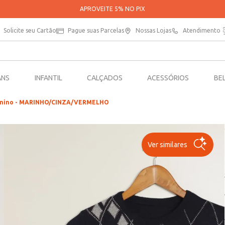
PARCELE SUAS COMPRAS EM ATÉ 5X SEM JUROS*
Solicite seu Cartão
Pague suas Parcelas
Nossas Lojas
Atendimento
ANS
INFANTIL
CALÇADOS
ACESSÓRIOS
BE
 Menino - MARINHO/CINZA/VERMELHO
Ver similares