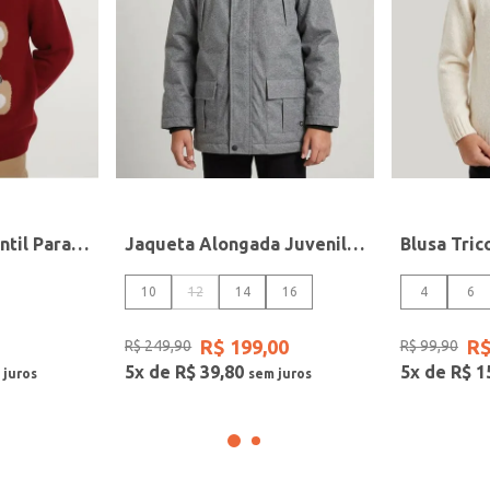
Blusão Tricot Infantil Para Menino - BORDO
Jaqueta Alongada Juvenil Para Menino - CINZA
10
12
14
16
4
6
R$
199
,
00
R
R$
249
,
90
R$
99
,
90
5
x de
R$
39
,
80
5
x de
R$
1