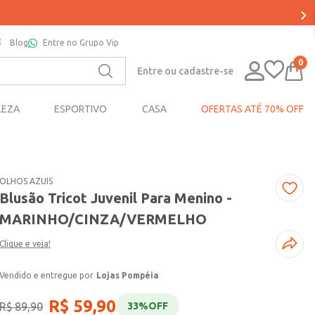
Blog
Entre no Grupo Vip
0
Entre ou cadastre-se
LEZA
ESPORTIVO
CASA
OFERTAS ATÉ 70% OFF
OLHOS AZUIS
Blusão Tricot Juvenil Para Menino -
MARINHO/CINZA/VERMELHO
Clique e veja!
Lojas Pompéia
R$
59
,
90
R$
89
,
90
33%
OFF