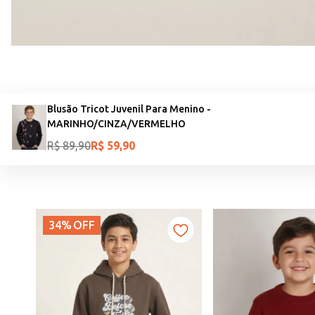
Blusão Tricot Juvenil Para Menino -
MARINHO/CINZA/VERMELHO
R$
89
,
90
R$
59
,
90
34%
OFF