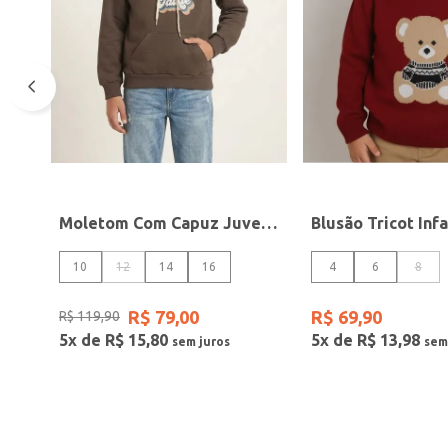
Moletom Com Capuz Juvenil Para Menino - MARROM
10
12
14
16
4
6
8
R$
79
,
00
R$
69
,
90
R$
119
,
90
5
x de
R$
15
,
80
5
x de
R$
13
,
98