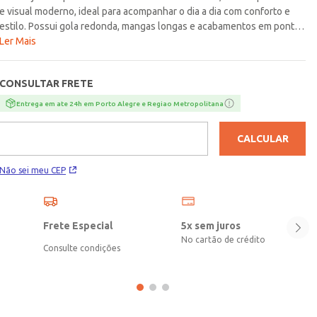
e visual moderno, ideal para acompanhar o dia a dia com conforto e
estilo. Possui gola redonda, mangas longas e acabamentos em pontos
canelados que proporcionam ajuste confortável e liberdade de
Ler Mais
movimentos. O diferencial fica por conta da estampa xadrez,
trazendo personalidade e estilo ao look juvenil. Uma opção prática e
CONSULTAR FRETE
cheia de charme, perfeita para compor produções modernas e
versáteis!\n\nTecido: Tricot\nComposição: 100% acrílico
Entrega em ate 24h em Porto Alegre e Regiao Metropolitana
CALCULAR
Não sei meu CEP
Frete Especial
5x sem juros
No cartão de crédito
Consulte condições