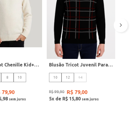
Blusa Tricot Chenille Kid+ Infantil Para Menina- OFF WHITE
Blusão Tricot Juvenil Para Menino - PRETO/GRAFITE/VERMELHO
8
10
10
12
14
$
79
,
90
R$
79
,
00
R$
99
,
90
5
,
98
5
x de
R$
15
,
80