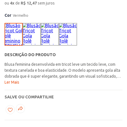
ou
4
x
de
R$
12,47
sem juros
Cor
Vermelho
DESCRIÇÃO DO PRODUTO
Blusa feminina desenvolvida em tricot leve um tecido leve, com
textura canelada e boa elasticidade. O modelo apresenta gola alta
dobrada que é super elegante, garantindo um visual sofisticado,
mangas compridas e barra com acabamento simples. Uma peça
Ler Mais
básica para os guarda-roupas no inverno!\n\nTecido: Tricot
leve\nComposição: 100% poliéster
SALVE OU COMPARTILHE