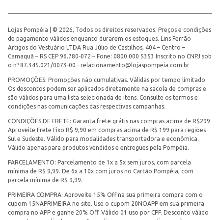
Lojas Pompéia | © 2026, Todos os direitos reservados. Preços e condições
de pagamento válidos enquanto durarem os estoques. Lins Ferrão
Artigos do Vestuário LTDA Rua Júlio de Castilhos, 404 – Centro –
Camaquã – RS CEP 96.780-072 – Fone: 0800 000 5353 Inscrito no CNPJ sob
o nº 87.345.021/0073-00 -
relacionamento@lojaspompeia.com.br
PROMOÇÕES: Promoções não cumulativas. Válidas por tempo limitado.
Os descontos podem ser aplicados diretamente na sacola de compras e
são válidos para uma lista selecionada de itens. Consulte os termos e
condições nas comunicações das respectivas campanhas.
CONDIÇÕES DE FRETE: Garanta frete grátis nas compras acima de R$299.
Aproveite Frete Fixo R$ 9,90 em compras acima de R$ 199 para regiões
Sul e Sudeste. Válido para modalidades transportadora e econômica.
Válido apenas para produtos vendidos e entregues pela Pompéia.
PARCELAMENTO: Parcelamento de 1x a 5x sem juros, com parcela
mínima de R$ 9,99. De 6x a 10x com juros no Cartão Pompéia, com
parcela mínima de R$ 9,99.
PRIMEIRA COMPRA: Aproveite 15% Off na sua primeira compra com o
cupom 15NAPRIMEIRA no site. Use o cupom 20NOAPP em sua primeira
compra no APP e ganhe 20% Off. Válido 01 uso por CPF. Desconto válido