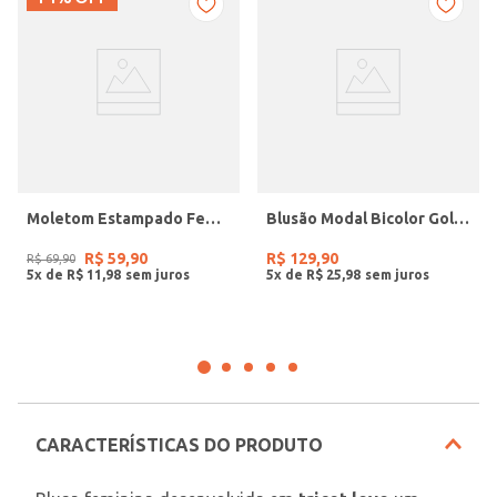
Moletom Estampado Feminino MESCLA
Blusão Modal Bicolor Gola Polo Feminino PRETO/PRETO/OFF WHITE
R$
59
,
90
R$
129
,
90
R$
69
,
90
5
x de
R$
11
,
98
5
x de
R$
25
,
98
CARACTERÍSTICAS DO PRODUTO