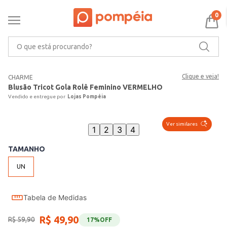
0
O que está procurando?
Clique e veja!
CHARME
Blusão Tricot Gola Rolê Feminino VERMELHO
Lojas Pompéia
Ver similares
1
2
3
4
TAMANHO
UN
Tabela de Medidas
R$
49
,
90
R$
59
,
90
17%
OFF