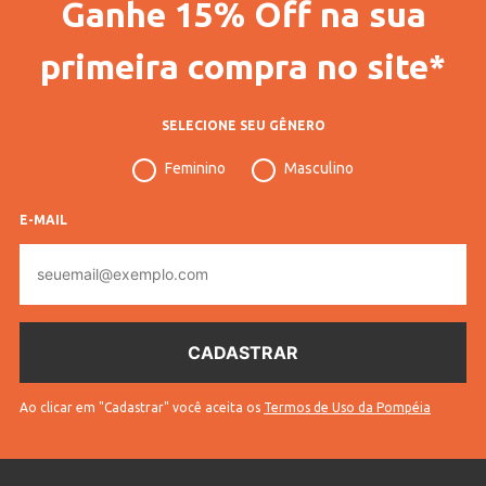
Ganhe 15% Off na sua
Gênero
Feminino
Confecção
Convencional
primeira compra no site*
Idade
Adulto
SELECIONE SEU GÊNERO
Manga
Longa
Feminino
Masculino
Tecido
Tricot
Cores
Vermelho
E-MAIL
E-
mail
Ao clicar em "Cadastrar" você aceita os
Termos de Uso da Pompéia