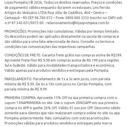
Lojas Pompéia | © 2026, Todos os direitos reservados. Preços e condições
de pagamento válidos enquanto durarem os estoques. Lins Ferrão
Artigos do Vestuário LTDA Rua Júlio de Castilhos, 404 – Centro –
Camaquã – RS CEP 96.780-072 – Fone: 0800 000 5353 Inscrito no CNPJ sob
o nº 87.345.021/0073-00 -
relacionamento@lojaspompeia.com.br
PROMOÇÕES: Promoções não cumulativas. Válidas por tempo limitado.
Os descontos podem ser aplicados diretamente na sacola de compras e
são válidos para uma lista selecionada de itens. Consulte os termos e
condições nas comunicações das respectivas campanhas.
CONDIÇÕES DE FRETE: Garanta frete grátis nas compras acima de R$299.
Aproveite Frete Fixo R$ 9,90 em compras acima de R$ 199 para regiões
Sul e Sudeste. Válido para modalidades transportadora e econômica.
Válido apenas para produtos vendidos e entregues pela Pompéia.
PARCELAMENTO: Parcelamento de 1x a 5x sem juros, com parcela
mínima de R$ 9,99. De 6x a 10x com juros no Cartão Pompéia, com
parcela mínima de R$ 9,99.
PRIMEIRA COMPRA: Aproveite 15% Off na sua primeira compra com o
cupom 15NAPRIMEIRA no site. Use o cupom 20NOAPP em sua primeira
compra no APP e ganhe 20% Off. Válido 01 uso por CPF. Desconto válido
somente para clientes que não realizaram compra online no site ou app
Pompéia anteriormente. Não cumulativo com outras promoções.
Promoções válidas para produtos vendidos e entregues pela marca