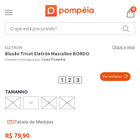
0
O que está procurando?
Clique e veja!
ELETRON
Blusão Tricot Eletrón Masculino BORDO
Lojas Pompéia
Ver similares
1
2
3
TAMANHO
P
M
G
GG
Tabela de Medidas
R$
79
,
90