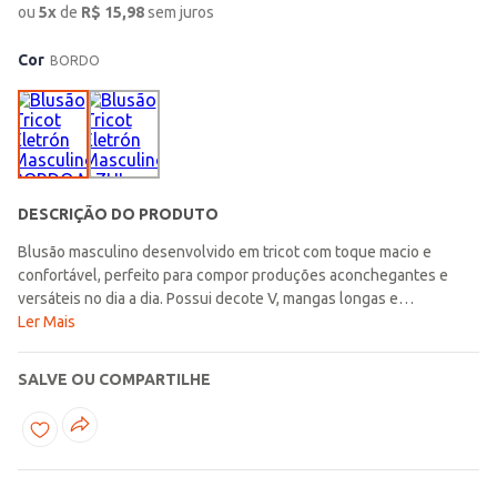
ou
5
x
de
R$
15,98
sem juros
Cor
BORDO
DESCRIÇÃO DO PRODUTO
Blusão masculino desenvolvido em tricot com toque macio e
confortável, perfeito para compor produções aconchegantes e
versáteis no dia a dia. Possui decote V, mangas longas e
acabamentos em pontos canelados que garantem um caimento
Ler Mais
confortável e elegante para diferentes combinações. Seu design
básico facilita a criação de looks modernos e atemporais, sendo
SALVE OU COMPARTILHE
uma peça prática para acompanhar diversos momentos da rotina
com muito estilo. Uma opção confortável e versátil, ideal para
compor produções casuais e sofisticadas nos dias mais
fresquinhos!\n\nTecido: Tricot\n\nComposição: 100% poliéster