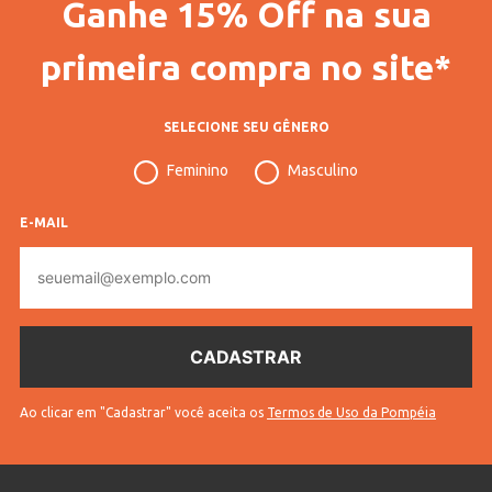
Ganhe 15% Off na sua
Gênero
Masculino
primeira compra no site*
Confecção
Convencional
Idade
Adulto
SELECIONE SEU GÊNERO
Manga
Longa
Feminino
Masculino
Tecido
Tricot
E-MAIL
Cores
Bordô
E-
mail
Ao clicar em "Cadastrar" você aceita os
Termos de Uso da Pompéia