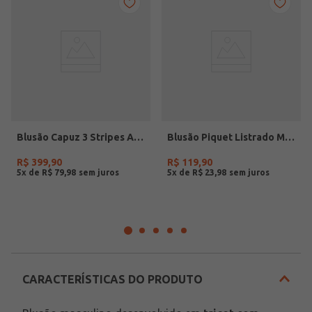
Blusão Capuz 3 Stripes Adidas Masculino PRETO
Blusão Piquet Listrado Masculino MARINHO
R$
399
,
90
R$
119
,
90
5
x de
R$
79
,
98
5
x de
R$
23
,
98
CARACTERÍSTICAS DO PRODUTO