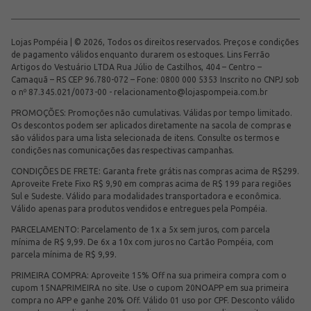
Lojas Pompéia | © 2026, Todos os direitos reservados. Preços e condições
de pagamento válidos enquanto durarem os estoques. Lins Ferrão
Artigos do Vestuário LTDA Rua Júlio de Castilhos, 404 – Centro –
Camaquã – RS CEP 96.780-072 – Fone: 0800 000 5353 Inscrito no CNPJ sob
o nº 87.345.021/0073-00 -
relacionamento@lojaspompeia.com.br
PROMOÇÕES: Promoções não cumulativas. Válidas por tempo limitado.
Os descontos podem ser aplicados diretamente na sacola de compras e
são válidos para uma lista selecionada de itens. Consulte os termos e
condições nas comunicações das respectivas campanhas.
CONDIÇÕES DE FRETE: Garanta frete grátis nas compras acima de R$299.
Aproveite Frete Fixo R$ 9,90 em compras acima de R$ 199 para regiões
Sul e Sudeste. Válido para modalidades transportadora e econômica.
Válido apenas para produtos vendidos e entregues pela Pompéia.
PARCELAMENTO: Parcelamento de 1x a 5x sem juros, com parcela
mínima de R$ 9,99. De 6x a 10x com juros no Cartão Pompéia, com
parcela mínima de R$ 9,99.
PRIMEIRA COMPRA: Aproveite 15% Off na sua primeira compra com o
cupom 15NAPRIMEIRA no site. Use o cupom 20NOAPP em sua primeira
compra no APP e ganhe 20% Off. Válido 01 uso por CPF. Desconto válido