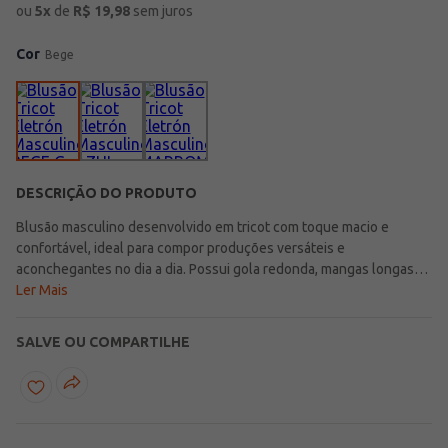
ou
5
x
de
R$
19,98
sem juros
Cor
Bege
DESCRIÇÃO DO PRODUTO
Blusão masculino desenvolvido em tricot com toque macio e
confortável, ideal para compor produções versáteis e
aconchegantes no dia a dia. Possui gola redonda, mangas longas
com punho e acabamentos em pontos canelados que garantem um
Ler Mais
caimento confortável e moderno para diferentes ocasiões. O
diferencial fica por conta da textura formada pelas tramas do tricot,
SALVE OU COMPARTILHE
que adiciona um toque sofisticado e elegante ao visual. Uma peça
básica e cheia de estilo, perfeita para complementar looks
confortáveis e modernos nos dias mais fresquinhos!\n\nTecido:
Tricot\nComposição: 100% poliéster