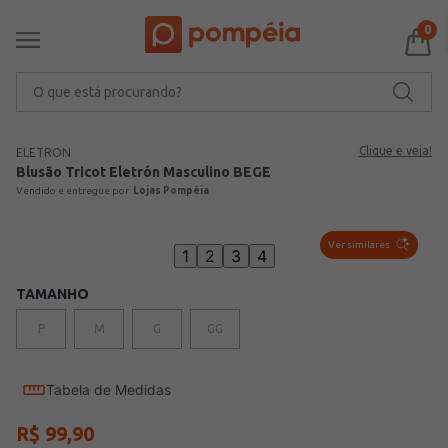
0
O que está procurando?
Clique e veja!
ELETRON
Blusão Tricot Eletrón Masculino BEGE
Lojas Pompéia
Ver similares
1
2
3
4
TAMANHO
P
M
G
GG
Tabela de Medidas
R$
99
,
90