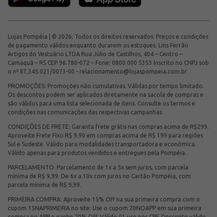
Lojas Pompéia | © 2026, Todos os direitos reservados. Preços e condições
de pagamento válidos enquanto durarem os estoques. Lins Ferrão
Artigos do Vestuário LTDA Rua Júlio de Castilhos, 404 – Centro –
Camaquã – RS CEP 96.780-072 – Fone: 0800 000 5353 Inscrito no CNPJ sob
o nº 87.345.021/0073-00 -
relacionamento@lojaspompeia.com.br
PROMOÇÕES: Promoções não cumulativas. Válidas por tempo limitado.
Os descontos podem ser aplicados diretamente na sacola de compras e
são válidos para uma lista selecionada de itens. Consulte os termos e
condições nas comunicações das respectivas campanhas.
CONDIÇÕES DE FRETE: Garanta frete grátis nas compras acima de R$299.
Aproveite Frete Fixo R$ 9,90 em compras acima de R$ 199 para regiões
Sul e Sudeste. Válido para modalidades transportadora e econômica.
Válido apenas para produtos vendidos e entregues pela Pompéia.
PARCELAMENTO: Parcelamento de 1x a 5x sem juros, com parcela
mínima de R$ 9,99. De 6x a 10x com juros no Cartão Pompéia, com
parcela mínima de R$ 9,99.
PRIMEIRA COMPRA: Aproveite 15% Off na sua primeira compra com o
cupom 15NAPRIMEIRA no site. Use o cupom 20NOAPP em sua primeira
compra no APP e ganhe 20% Off. Válido 01 uso por CPF. Desconto válido