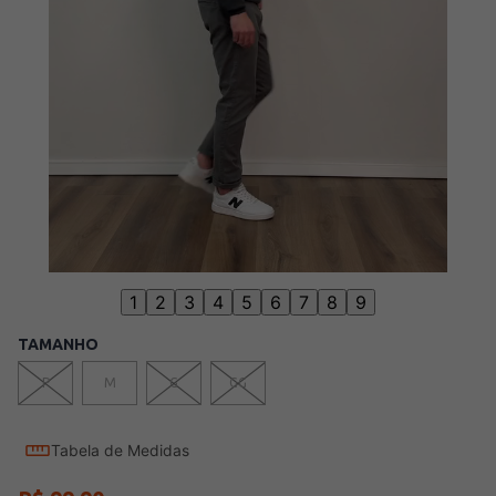
1
2
3
4
5
6
7
8
9
TAMANHO
P
M
G
GG
Tabela de Medidas