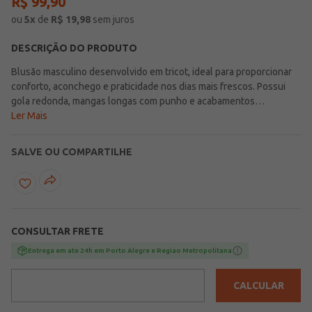
R$
99
,
90
ou
5
x
de
R$
19,98
sem juros
DESCRIÇÃO DO PRODUTO
Blusão masculino desenvolvido em tricot, ideal para proporcionar
conforto, aconchego e praticidade nos dias mais frescos. Possui
gola redonda, mangas longas com punho e acabamentos
canelados, reunindo detalhes que favorecem um caimento
Ler Mais
agradável e tornam a peça ainda mais versátil para a rotina. Os
recortes em tom contrastante valorizam o visual com um toque
SALVE OU COMPARTILHE
moderno e deixam o modelo mais interessante para composições
casuais do dia a dia. Uma escolha confortável e cheia de
personalidade para completar o visual com estilo e
autenticidade!\n\nTecido: Tricot\nComposição: 100% poliéster
CONSULTAR FRETE
Entrega em ate 24h em Porto Alegre e Regiao Metropolitana
CALCULAR