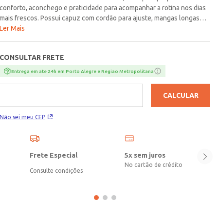
conforto, aconchego e praticidade para acompanhar a rotina nos dias
mais frescos. Possui capuz com cordão para ajuste, mangas longas
com punho e acabamentos em pontos canelados, detalhes que
Ler Mais
favorecem um caimento agradável e deixam a peça ainda mais
funcional para o dia a dia. Com design básico, é uma opção versátil e
CONSULTAR FRETE
fácil de combinar, perfeita para compor produções casuais com um
visual moderno e descomplicado. Uma escolha confortável e cheia de
Entrega em ate 24h em Porto Alegre e Regiao Metropolitana
estilo para completar a rotina com praticidade e bem-
estar!\n\nTecido: Tricot\nComposição: 100% poliéster
CALCULAR
Não sei meu CEP
Frete Especial
5x sem juros
No cartão de crédito
Consulte condições