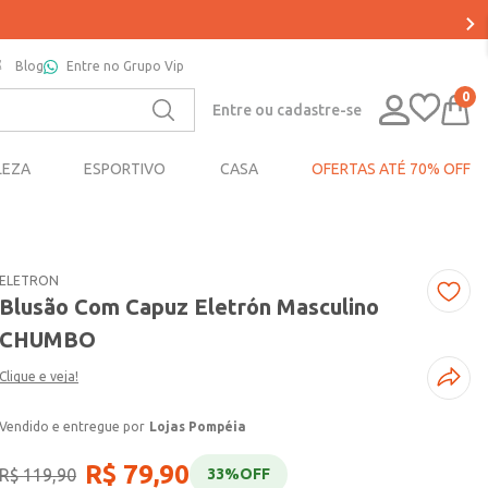
Blog
Entre no Grupo Vip
0
Entre ou cadastre-se
LEZA
ESPORTIVO
CASA
OFERTAS ATÉ 70% OFF
ELETRON
Blusão Com Capuz Eletrón Masculino
CHUMBO
Clique e veja!
Lojas Pompéia
R$
79
,
90
R$
119
,
90
33%
OFF