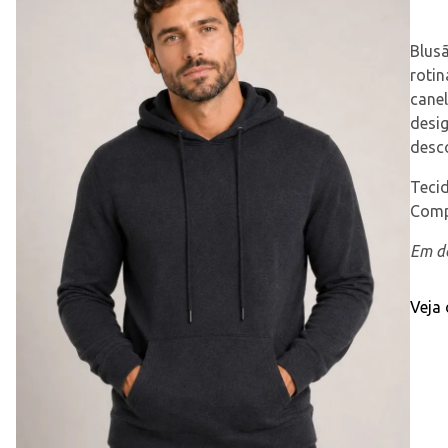
Blus
roti
canel
desig
desco
Tecid
Comp
Em de
Veja