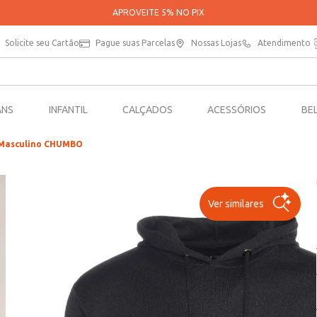
PARCELE SUAS COMPRAS EM ATÉ 5X SEM JUROS*
Solicite seu Cartão
Pague suas Parcelas
Nossas Lojas
Atendimento
ANS
INFANTIL
CALÇADOS
ACESSÓRIOS
BE
 Masculino CHUMBO
Ver similares