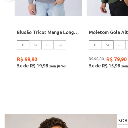
Blusão Tricot Manga Longa Masculino CINZA
P
M
G
GG
P
M
G
R$
99
,
90
R$
79
,
90
R$
99
,
90
5
x de
R$
19
,
98
5
x de
R$
15
,
98
SOB