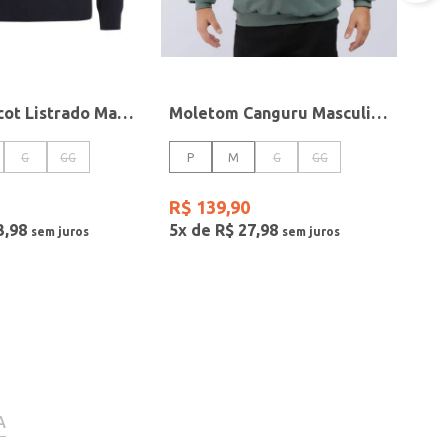
Blusão Tricot Listrado Masculino MARINHO
Moletom Canguru Masculino VERDE
G
GG
P
M
G
GG
R$
139
,
90
3
,
98
5
x de
R$
27
,
98
A