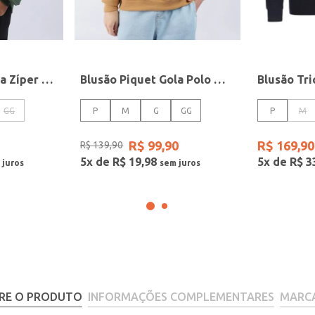
Moletom Gola Alta Zíper Masculina VERDE
Blusão Piquet Gola Polo Masculino CARAMELO
GG
P
M
G
GG
P
M
R$
99
,
90
R$
169
,
90
R$
139
,
90
5
x de
R$
19
,
98
5
x de
R$
3
RE O PRODUTO
INFORMAÇÕES COMPLEMENTARES
MARC