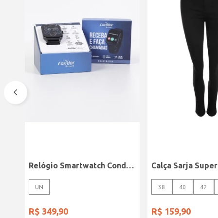
Relógio Smartwatch Condor PRETO
UN
38
40
42
R$
349
,
90
R$
159
,
90