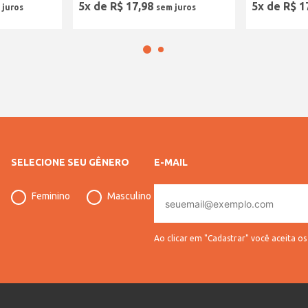
5
x de
R$
17
,
98
5
x de
R$
1
SELECIONE SEU GÊNERO
E-MAIL
E-
Feminino
Masculino
mail
Ao clicar em "Cadastrar" você aceita o