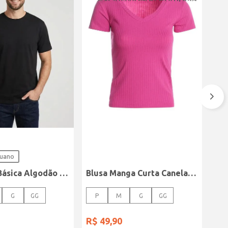
ruano
Camiseta Básica Algodão Peruano Elétron Masculina PRETO
Blusa Manga Curta Canelada Autentique Feminina Rosa
G
GG
P
M
G
GG
R$
49
,
90