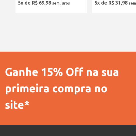
5
x de
R$
69
,
98
5
x de
R$
31
,
98
Ganhe 15% Off na sua
primeira compra no
site*