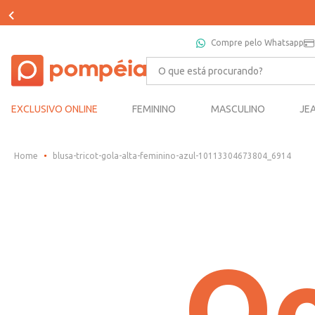
Compre pelo Whatsapp
O que está procurando?
EXCLUSIVO ONLINE
FEMININO
MASCULINO
JE
blusa-tricot-gola-alta-feminino-azul-10113304673804_6914
Oo