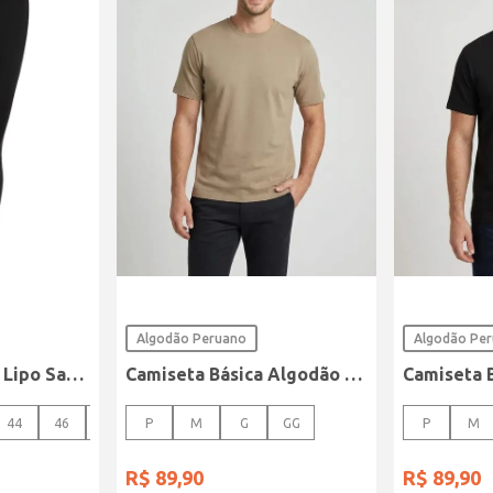
Algodão Peruano
Algodão Pe
Calça Sarja Super Lipo Sawary Feminina Preto
Camiseta Básica Algodão Peruano Elétron Masculina CAQUI
44
46
48
P
M
G
GG
P
M
R$
89
,
90
R$
89
,
90