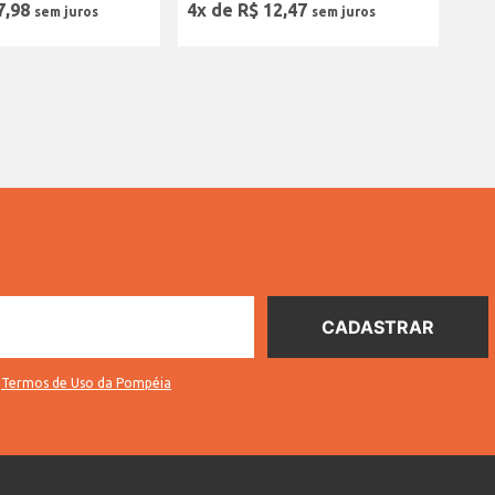
7
,
98
4
x de
R$
12
,
47
s
Termos de Uso da Pompéia