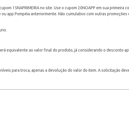
cupom 15NAPRIMEIRA no site. Use o cupom 20NOAPP em sua primeira com
ite ou app Pompéia anteriormente. Não cumulativo com outras promoções
uno.
á equivalente ao valor final do produto, já considerando o desconto ap
veis para troca, apenas a devolução do valor do item. A solicitação deve s