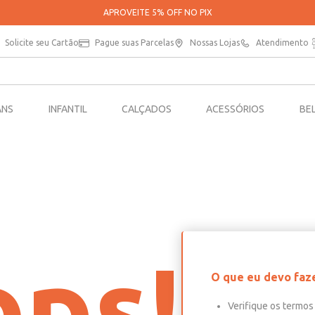
PARCELE SUAS COMPRAS EM ATÉ 5X SEM JUROS*
Solicite seu Cartão
Pague suas Parcelas
Nossas Lojas
Atendimento
ANS
INFANTIL
CALÇADOS
ACESSÓRIOS
BE
ps!
O que eu devo faz
Verifique os termos 