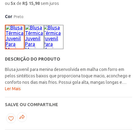
ou
5
x
de
R$
15,98
sem juros
Cor
Preto
DESCRIÇÃO DO PRODUTO
Blusa juvenil para menina desenvolvida em malha com forro em
pelos sintéticos baixos que proporciona toque macio, aconchego e
conforto nos dias mais frios. Possui gola alta, mangas longas e
acabamentos simples que garantem praticidade e versatilidade
Ler Mais
para acompanhar a rotina com muito conforto. O diferencial fica por
conta do caimento ajustado ao corpo, proporcionando melhor
SALVE OU COMPARTILHE
adaptação e um visual moderno para diferentes combinações do
dia a dia. Uma peça básica e confortável, perfeita para manter o
bem-estar e complementar looks estilosos em diversas
ocasiões!\n\nTecido: Malha\nComposição: 95% poliéster, 06%
elastano