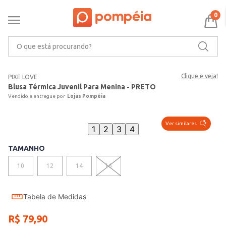
0
O que está procurando?
Clique e veja!
PIXE LOVE
Blusa Térmica Juvenil Para Menina - PRETO
Lojas Pompéia
Ver similares
1
2
3
4
TAMANHO
10
12
14
16
Tabela de Medidas
R$
79
,
90