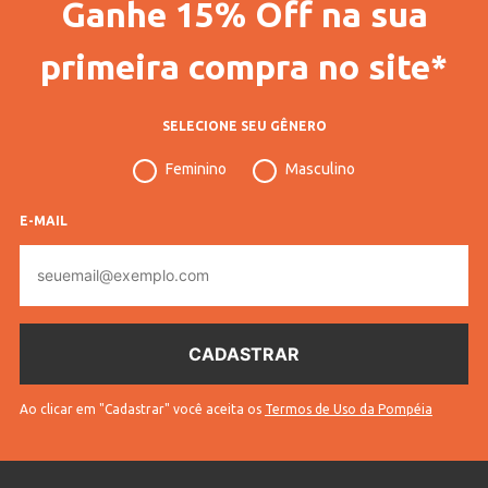
Ganhe 15% Off na sua
Gênero
Feminino
Idade
Juvenil
primeira compra no site*
Manga
Longa
SELECIONE SEU GÊNERO
Tecido
Térmico
Feminino
Masculino
Cores
Preto
E-MAIL
E-
mail
Ao clicar em "Cadastrar" você aceita os
Termos de Uso da Pompéia