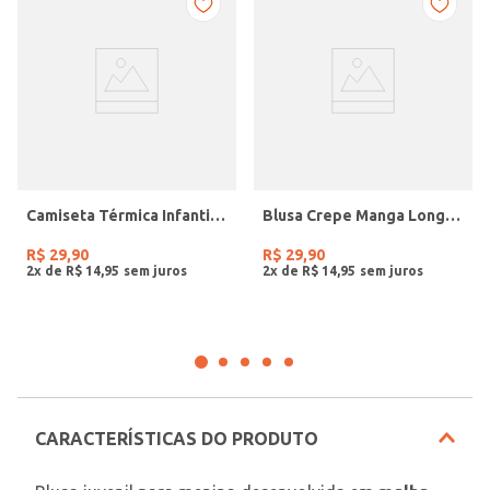
Camiseta Térmica Infantil Para Menina - BRANCO
Blusa Crepe Manga Longa Infantil Para Menina - ROSA
R$
29
,
90
R$
29
,
90
2
x de
R$
14
,
95
2
x de
R$
14
,
95
CARACTERÍSTICAS DO PRODUTO