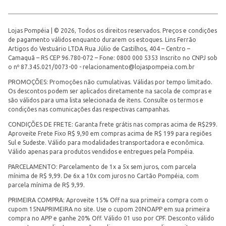
Lojas Pompéia | © 2026, Todos os direitos reservados. Preços e condições
de pagamento válidos enquanto durarem os estoques. Lins Ferrão
Artigos do Vestuário LTDA Rua Júlio de Castilhos, 404 – Centro –
Camaquã – RS CEP 96.780-072 – Fone: 0800 000 5353 Inscrito no CNPJ sob
o nº 87.345.021/0073-00 -
relacionamento@lojaspompeia.com.br
PROMOÇÕES: Promoções não cumulativas. Válidas por tempo limitado.
Os descontos podem ser aplicados diretamente na sacola de compras e
são válidos para uma lista selecionada de itens. Consulte os termos e
condições nas comunicações das respectivas campanhas.
CONDIÇÕES DE FRETE: Garanta frete grátis nas compras acima de R$299.
Aproveite Frete Fixo R$ 9,90 em compras acima de R$ 199 para regiões
Sul e Sudeste. Válido para modalidades transportadora e econômica.
Válido apenas para produtos vendidos e entregues pela Pompéia.
PARCELAMENTO: Parcelamento de 1x a 5x sem juros, com parcela
mínima de R$ 9,99. De 6x a 10x com juros no Cartão Pompéia, com
parcela mínima de R$ 9,99.
PRIMEIRA COMPRA: Aproveite 15% Off na sua primeira compra com o
cupom 15NAPRIMEIRA no site. Use o cupom 20NOAPP em sua primeira
compra no APP e ganhe 20% Off. Válido 01 uso por CPF. Desconto válido