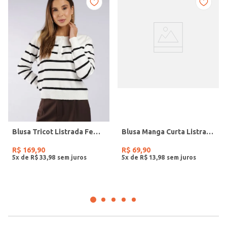
Blusa Tricot Listrada Feminina BRANCO/BRANCO/PRETO
Blusa Manga Curta Listrada Feminina PRETO/PRETO/OFF WHITE
R$
169
,
90
R$
69
,
90
5
x de
R$
33
,
98
5
x de
R$
13
,
98