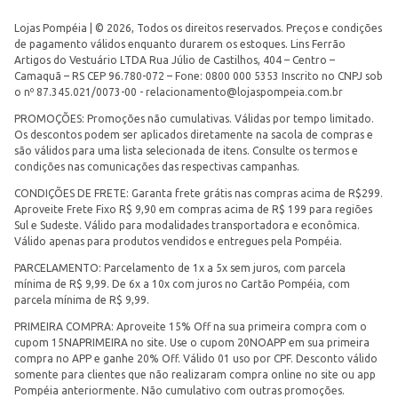
Lojas Pompéia | © 2026, Todos os direitos reservados. Preços e condições
de pagamento válidos enquanto durarem os estoques. Lins Ferrão
Artigos do Vestuário LTDA Rua Júlio de Castilhos, 404 – Centro –
Camaquã – RS CEP 96.780-072 – Fone: 0800 000 5353 Inscrito no CNPJ sob
o nº 87.345.021/0073-00 -
relacionamento@lojaspompeia.com.br
PROMOÇÕES: Promoções não cumulativas. Válidas por tempo limitado.
Os descontos podem ser aplicados diretamente na sacola de compras e
são válidos para uma lista selecionada de itens. Consulte os termos e
condições nas comunicações das respectivas campanhas.
CONDIÇÕES DE FRETE: Garanta frete grátis nas compras acima de R$299.
Aproveite Frete Fixo R$ 9,90 em compras acima de R$ 199 para regiões
Sul e Sudeste. Válido para modalidades transportadora e econômica.
Válido apenas para produtos vendidos e entregues pela Pompéia.
PARCELAMENTO: Parcelamento de 1x a 5x sem juros, com parcela
mínima de R$ 9,99. De 6x a 10x com juros no Cartão Pompéia, com
parcela mínima de R$ 9,99.
PRIMEIRA COMPRA: Aproveite 15% Off na sua primeira compra com o
cupom 15NAPRIMEIRA no site. Use o cupom 20NOAPP em sua primeira
compra no APP e ganhe 20% Off. Válido 01 uso por CPF. Desconto válido
somente para clientes que não realizaram compra online no site ou app
Pompéia anteriormente. Não cumulativo com outras promoções.