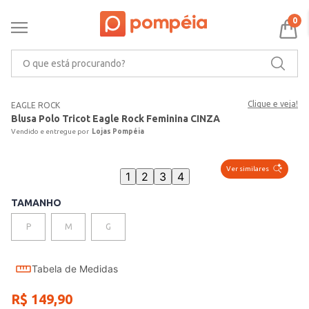
0
O que está procurando?
Clique e veja!
EAGLE ROCK
Blusa Polo Tricot Eagle Rock Feminina CINZA
Lojas Pompéia
Ver similares
1
2
3
4
TAMANHO
P
M
G
Tabela de Medidas
R$
149
,
90