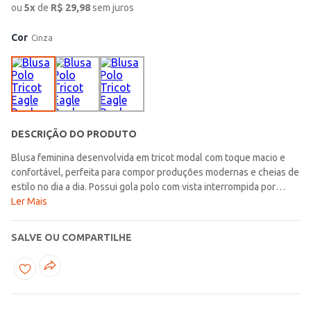
ou
5
x
de
R$
29,98
sem juros
Cor
Cinza
DESCRIÇÃO DO PRODUTO
Blusa feminina desenvolvida em tricot modal com toque macio e
confortável, perfeita para compor produções modernas e cheias de
estilo no dia a dia. Possui gola polo com vista interrompida por
botões de casa, mangas longas e acabamentos em pontos
Ler Mais
canelados que garantem um visual sofisticado e aconchegante. O
diferencial fica por conta das listras por toda a extensão da peça e
SALVE OU COMPARTILHE
do comprimento cropped, que adicionam um toque atual e
despojado à composição. Uma blusa versátil e estilosa, ideal para
criar looks confortáveis e modernos em diferentes momentos da
rotina!\n\nTecido: Tricot modal\nComposição: 50% viscose, 25%
poliéster, 25% poliamida