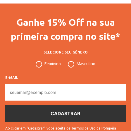
Código Pompéia
70514
Vendido Por
Lojas Pompéia
Ganhe 15% Off na sua
Código Completo
10113307051403
primeira compra no site*
Gênero
Feminino
Confecção
Convencional
SELECIONE SEU GÊNERO
Idade
Adulto
Feminino
Masculino
Manga
Longa
E-MAIL
Tecido
Tricot
E-
mail
Cores
Cinza
Ao clicar em "Cadastrar" você aceita os
Termos de Uso da Pompéia