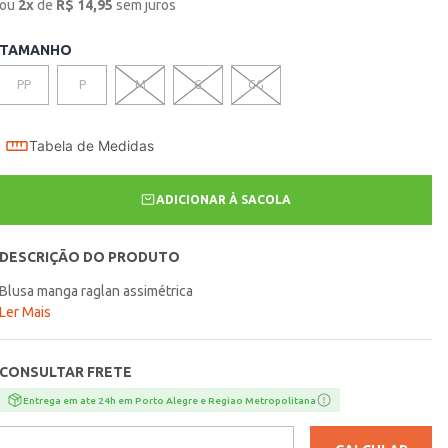
ou
2
x
de
R$
14,95
sem juros
TAMANHO
PP
P
M
G
GG
Tabela de Medidas
ADICIONAR À SACOLA
DESCRIÇÃO DO PRODUTO
Blusa manga raglan assimétrica
Ler Mais
CONSULTAR FRETE
Entrega em ate 24h em Porto Alegre e Regiao Metropolitana