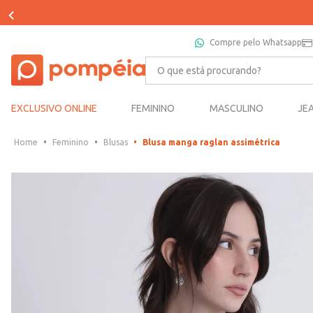
Compre pelo Whatsapp
O que está procurando?
EXCLUSIVO ONLINE
FEMININO
MASCULINO
JE
Feminino
Blusas
Blusa manga raglan assimétrica