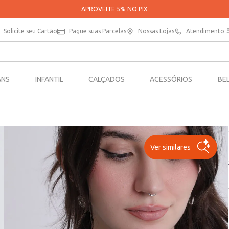
PARCELE SUAS COMPRAS EM ATÉ 5X SEM JUROS*
Solicite seu Cartão
Pague suas Parcelas
Nossas Lojas
Atendimento
ANS
INFANTIL
CALÇADOS
ACESSÓRIOS
BE
Ver similares