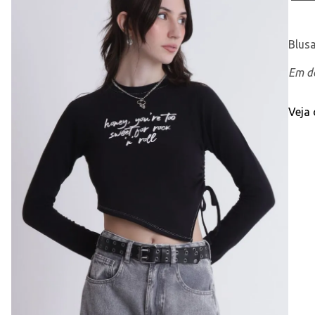
Blus
Em de
Veja