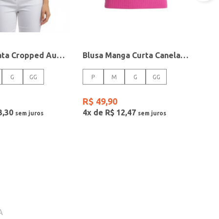
Blusa Regata Cropped Autentique Feminina BRANCO
Blusa Manga Curta Canelada Autentique Feminina Rosa
G
GG
P
M
G
GG
R$
49
,
90
3
,
30
4
x de
R$
12
,
47
A