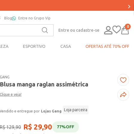
Blog
Entre no Grupo Vip
0
Entre ou cadastre-se
LEZA
ESPORTIVO
CASA
OFERTAS ATÉ 70% OFF
GANG
Blusa manga raglan assimétrica
Clique e veja!
Loja parceira
Lojas Gang
R$
29
,
90
R$
129
,
90
77%
OFF