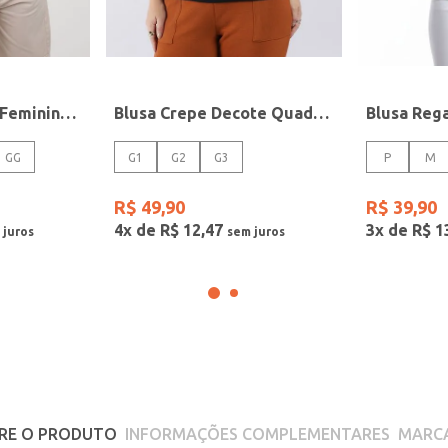
Blusa Estampada Feminina MULTICOLORIDO
Blusa Crepe Decote Quadrado Plus Size Feminina PRETO
GG
G1
G2
G3
P
M
R$
49
,
90
R$
39
,
90
4
x de
R$
12
,
47
3
x de
R$
1
RE O PRODUTO
INFORMAÇÕES COMPLEMENTARES
MARC