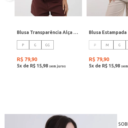
Blusa Transparência Alça Feminina VERMELHO
P
G
GG
P
M
G
R$
79
,
90
R$
79
,
90
5
x de
R$
15
,
98
5
x de
R$
15
,
98
SOB