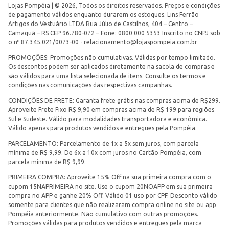
Lojas Pompéia | © 2026, Todos os direitos reservados. Preços e condições
de pagamento válidos enquanto durarem os estoques. Lins Ferrão
Artigos do Vestuário LTDA Rua Júlio de Castilhos, 404 – Centro –
Camaquã – RS CEP 96.780-072 – Fone: 0800 000 5353 Inscrito no CNPJ sob
o nº 87.345.021/0073-00 -
relacionamento@lojaspompeia.com.br
PROMOÇÕES: Promoções não cumulativas. Válidas por tempo limitado.
Os descontos podem ser aplicados diretamente na sacola de compras e
são válidos para uma lista selecionada de itens. Consulte os termos e
condições nas comunicações das respectivas campanhas.
CONDIÇÕES DE FRETE: Garanta frete grátis nas compras acima de R$299.
Aproveite Frete Fixo R$ 9,90 em compras acima de R$ 199 para regiões
Sul e Sudeste. Válido para modalidades transportadora e econômica.
Válido apenas para produtos vendidos e entregues pela Pompéia.
PARCELAMENTO: Parcelamento de 1x a 5x sem juros, com parcela
mínima de R$ 9,99. De 6x a 10x com juros no Cartão Pompéia, com
parcela mínima de R$ 9,99.
PRIMEIRA COMPRA: Aproveite 15% Off na sua primeira compra com o
cupom 15NAPRIMEIRA no site. Use o cupom 20NOAPP em sua primeira
compra no APP e ganhe 20% Off. Válido 01 uso por CPF. Desconto válido
somente para clientes que não realizaram compra online no site ou app
Pompéia anteriormente. Não cumulativo com outras promoções.
Promoções válidas para produtos vendidos e entregues pela marca