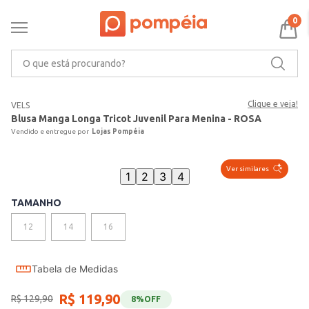
0
O que está procurando?
Clique e veja!
VELS
Blusa Manga Longa Tricot Juvenil Para Menina - ROSA
Lojas Pompéia
Ver similares
1
2
3
4
TAMANHO
12
14
16
Tabela de Medidas
R$
119
,
90
R$
129
,
90
8%
OFF