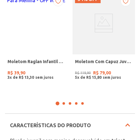
Moletom Raglan Infantil Para Menina - OFF WHITE
Moletom Com Capuz Juvenil Para Menino - PRETO/VERDE
R$
39
,
90
R$
79
,
00
R$
119
,
90
3
x de
R$
13
,
30
5
x de
R$
15
,
80
CARACTERÍSTICAS DO PRODUTO