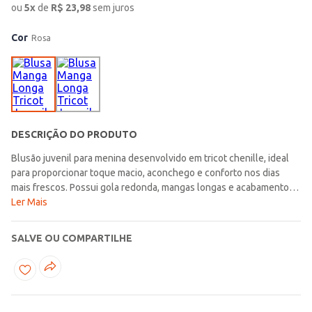
ou
5
x
de
R$
23,98
sem juros
Cor
Rosa
DESCRIÇÃO DO PRODUTO
Blusão juvenil para menina desenvolvido em tricot chenille, ideal
para proporcionar toque macio, aconchego e conforto nos dias
mais frescos. Possui gola redonda, mangas longas e acabamentos
em pontos canelados, detalhes que favorecem um caimento
Ler Mais
agradável e deixam a peça ainda mais prática para acompanhar a
rotina com leveza. As listras por toda a extensão valorizam o visual
SALVE OU COMPARTILHE
com um toque moderno e delicado, trazendo mais personalidade
para as combinações do dia a dia. Uma escolha charmosa para
deixar os looks juvenis ainda mais confortáveis e cheios de
estilo!\n\nTecido: Tricot chenille\nComposição: 100% poliéster