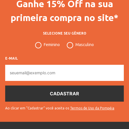
Ganhe 15% Off na sua
Gênero
Feminino
Idade
Juvenil
primeira compra no site*
Manga
Longa
SELECIONE SEU GÊNERO
Gola
Gola Redonda
Feminino
Masculino
Tecido
Tricot
Cores
Rosa
E-MAIL
E-
mail
Ao clicar em "Cadastrar" você aceita os
Termos de Uso da Pompéia