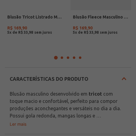
Blusão Tricot Listrado Masculino PRETO
Blusão Fleece Masculino OFF WHITE
R$
169
,
90
R$
169
,
90
5
x de
R$
33
,
98
5
x de
R$
33
,
98
CARACTERÍSTICAS DO PRODUTO
Blusão masculino desenvolvido em 
tricot
 com 
toque macio e confortável, perfeito para compor 
produções aconchegantes e versáteis no dia a dia. 
Possui gola redonda, mangas longas e 
acabamentos em pontos canelados que garantem 
Ler mais
Tecido: Tricot
um caimento confortável e moderno para diferentes 
Composição: 50% viscose, 28% poliéster, 22% 