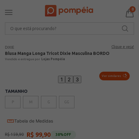
0
O que está procurando?
Clique e veja!
DIXIE
Blusa Manga Longa Tricot Dixie Masculina BORDO
Lojas Pompéia
Ver similares
1
2
3
TAMANHO
P
M
G
GG
Tabela de Medidas
R$
99
,
90
R$
159
,
90
38%
OFF