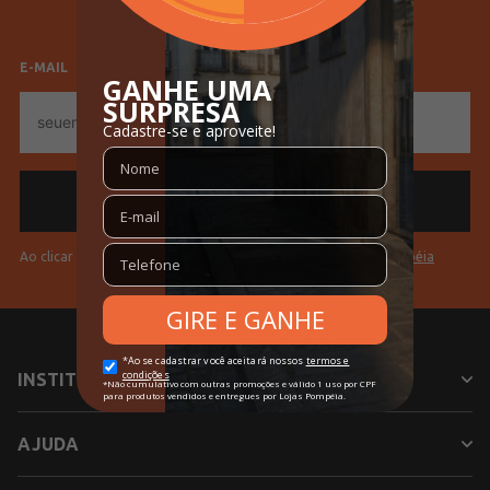
Tecido
Tricot
Feminino
Masculino
Cores
Bordô
E-MAIL
E-
mail
Ao clicar em "Cadastrar" você aceita os
Termos de Uso da Pompéia
INSTITUCIONAL
AJUDA