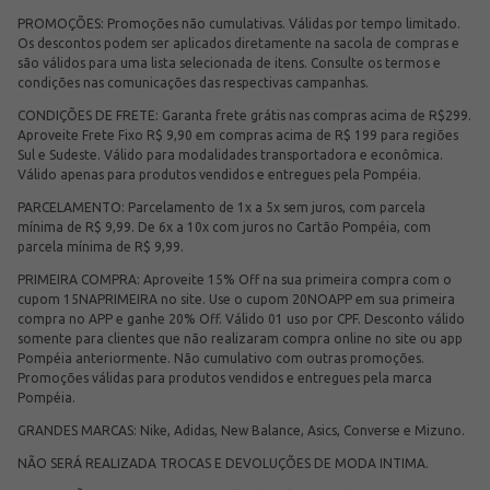
PROMOÇÕES: Promoções não cumulativas. Válidas por tempo limitado.
Os descontos podem ser aplicados diretamente na sacola de compras e
são válidos para uma lista selecionada de itens. Consulte os termos e
condições nas comunicações das respectivas campanhas.
CONDIÇÕES DE FRETE: Garanta frete grátis nas compras acima de R$299.
Aproveite Frete Fixo R$ 9,90 em compras acima de R$ 199 para regiões
Sul e Sudeste. Válido para modalidades transportadora e econômica.
Válido apenas para produtos vendidos e entregues pela Pompéia.
PARCELAMENTO: Parcelamento de 1x a 5x sem juros, com parcela
mínima de R$ 9,99. De 6x a 10x com juros no Cartão Pompéia, com
parcela mínima de R$ 9,99.
PRIMEIRA COMPRA: Aproveite 15% Off na sua primeira compra com o
cupom 15NAPRIMEIRA no site. Use o cupom 20NOAPP em sua primeira
compra no APP e ganhe 20% Off. Válido 01 uso por CPF. Desconto válido
somente para clientes que não realizaram compra online no site ou app
Pompéia anteriormente. Não cumulativo com outras promoções.
Promoções válidas para produtos vendidos e entregues pela marca
Pompéia.
GRANDES MARCAS: Nike, Adidas, New Balance, Asics, Converse e Mizuno.
NÃO SERÁ REALIZADA TROCAS E DEVOLUÇÕES DE MODA INTIMA.