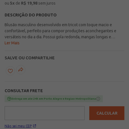
ou
5
x
de
R$
19,98
sem juros
DESCRIÇÃO DO PRODUTO
Blusão masculino desenvolvido em tricot com toque macio e
confortável, perfeito para compor produções aconchegantes e
versáteis no dia a dia. Possui gola redonda, mangas longas e
acabamentos em pontos canelados que garantem um caimento
Ler Mais
confortável e moderno para diferentes combinações. Seu design
básico facilita a criação de looks casuais e atemporais, trazendo
SALVE OU COMPARTILHE
praticidade e muito estilo para a rotina. Uma opção confortável e
versátil, ideal para acompanhar os dias mais fresquinhos com
elegância e conforto!\n\nTecido: Tricot\nComposição: 50%
viscose, 28% poliéster, 22% poliamida
CONSULTAR FRETE
Entrega em ate 24h em Porto Alegre e Regiao Metropolitana
CALCULAR
Não sei meu CEP