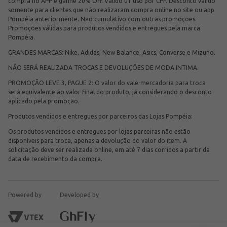
compra no APP e ganhe 20% Off. Válido 01 uso por CPF. Desconto válido
somente para clientes que não realizaram compra online no site ou app
Pompéia anteriormente. Não cumulativo com outras promoções.
Promoções válidas para produtos vendidos e entregues pela marca
Pompéia.
GRANDES MARCAS: Nike, Adidas, New Balance, Asics, Converse e Mizuno.
NÃO SERÁ REALIZADA TROCAS E DEVOLUÇÕES DE MODA INTIMA.
PROMOÇÃO LEVE 3, PAGUE 2: O valor do vale-mercadoria para troca
será equivalente ao valor final do produto, já considerando o desconto
aplicado pela promoção.
Produtos vendidos e entregues por parceiros das Lojas Pompéia:
Os produtos vendidos e entregues por lojas parceiras não estão
disponíveis para troca, apenas a devolução do valor do item. A
solicitação deve ser realizada online, em até 7 dias corridos a partir da
data de recebimento da compra.
Powered by
Developed by