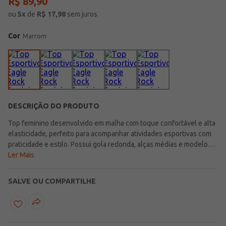
R$
89
,
90
ou
5
x
de
R$
17,98
sem juros
Cor
Marrom
DESCRIÇÃO DO PRODUTO
Top feminino desenvolvido em malha com toque confortável e alta
elasticidade, perfeito para acompanhar atividades esportivas com
praticidade e estilo. Possui gola redonda, alças médias e modelo
nadador que garantem melhor sustentação e liberdade de
Ler Mais
movimentos durante o uso. Conta ainda com bojo removível,
proporcionando mais versatilidade e conforto para diferentes
SALVE OU COMPARTILHE
preferências e momentos da rotina esportiva. Uma peça moderna e
funcional, ideal para compor looks esportivos confortáveis e cheios
de estilo para treinos e atividades do dia a dia!\n\nTecido:
Malha\nComposição: 76% poliamida, 24% elastano