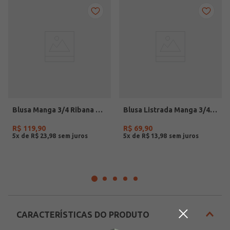
Blusa Manga 3/4 Ribana Autentique Feminina OFF WHITE
Blusa Listrada Manga 3/4 Autentique Feminina MARROM/OFF WHITE/MARROM
R$
119
,
90
R$
69
,
90
5
x de
R$
23
,
98
5
x de
R$
13
,
98
CARACTERÍSTICAS DO PRODUTO