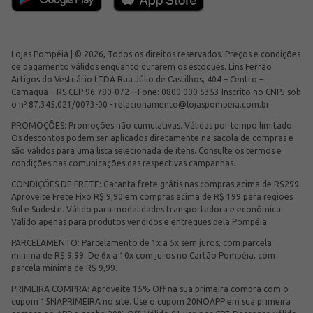
Lojas Pompéia | © 2026, Todos os direitos reservados. Preços e condições
de pagamento válidos enquanto durarem os estoques. Lins Ferrão
Artigos do Vestuário LTDA Rua Júlio de Castilhos, 404 – Centro –
Camaquã – RS CEP 96.780-072 – Fone: 0800 000 5353 Inscrito no CNPJ sob
o nº 87.345.021/0073-00 -
relacionamento@lojaspompeia.com.br
PROMOÇÕES: Promoções não cumulativas. Válidas por tempo limitado.
Os descontos podem ser aplicados diretamente na sacola de compras e
são válidos para uma lista selecionada de itens. Consulte os termos e
condições nas comunicações das respectivas campanhas.
CONDIÇÕES DE FRETE: Garanta frete grátis nas compras acima de R$299.
Aproveite Frete Fixo R$ 9,90 em compras acima de R$ 199 para regiões
Sul e Sudeste. Válido para modalidades transportadora e econômica.
Válido apenas para produtos vendidos e entregues pela Pompéia.
PARCELAMENTO: Parcelamento de 1x a 5x sem juros, com parcela
mínima de R$ 9,99. De 6x a 10x com juros no Cartão Pompéia, com
parcela mínima de R$ 9,99.
PRIMEIRA COMPRA: Aproveite 15% Off na sua primeira compra com o
cupom 15NAPRIMEIRA no site. Use o cupom 20NOAPP em sua primeira