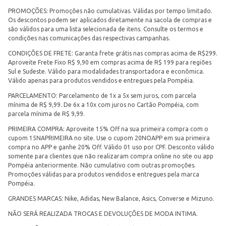
PROMOÇÕES: Promoções não cumulativas. Válidas por tempo limitado.
Os descontos podem ser aplicados diretamente na sacola de compras e
são válidos para uma lista selecionada de itens. Consulte os termos e
condições nas comunicações das respectivas campanhas.
CONDIÇÕES DE FRETE: Garanta frete grátis nas compras acima de R$299.
Aproveite Frete Fixo R$ 9,90 em compras acima de R$ 199 para regiões
Sul e Sudeste. Válido para modalidades transportadora e econômica.
Válido apenas para produtos vendidos e entregues pela Pompéia.
PARCELAMENTO: Parcelamento de 1x a 5x sem juros, com parcela
mínima de R$ 9,99. De 6x a 10x com juros no Cartão Pompéia, com
parcela mínima de R$ 9,99.
PRIMEIRA COMPRA: Aproveite 15% Off na sua primeira compra com o
cupom 15NAPRIMEIRA no site. Use o cupom 20NOAPP em sua primeira
compra no APP e ganhe 20% Off. Válido 01 uso por CPF. Desconto válido
somente para clientes que não realizaram compra online no site ou app
Pompéia anteriormente. Não cumulativo com outras promoções.
Promoções válidas para produtos vendidos e entregues pela marca
Pompéia.
GRANDES MARCAS: Nike, Adidas, New Balance, Asics, Converse e Mizuno.
NÃO SERÁ REALIZADA TROCAS E DEVOLUÇÕES DE MODA INTIMA.