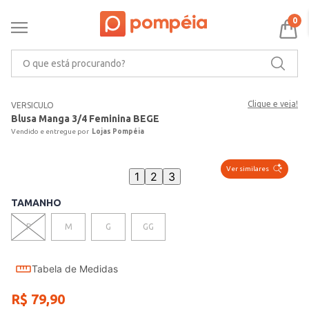
0
O que está procurando?
Clique e veja!
VERSICULO
Blusa Manga 3/4 Feminina BEGE
Lojas Pompéia
Ver similares
1
2
3
TAMANHO
P
M
G
GG
Tabela de Medidas
R$
79
,
90