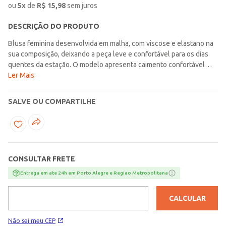
ou
5
x
de
R$
15,98
sem juros
DESCRIÇÃO DO PRODUTO
Blusa feminina desenvolvida em malha, com viscose e elastano na
sua composição, deixando a peça leve e confortável para os dias
quentes da estação. O modelo apresenta caimento confortável
junto ao corpo, gola redonda e mangas ¾ com aplicação de botões
Ler Mais
decorativos. Possui diferencial de recortes em tons contrastantes,
dando um toque elegante à peça. Indispensável para você arrasar
SALVE OU COMPARTILHE
nos dias quentes da estação!\n\nTecido: Malha\nComposição: 96%
viscose, 04% elastano
CONSULTAR FRETE
Entrega em ate 24h em Porto Alegre e Regiao Metropolitana
CALCULAR
Não sei meu CEP