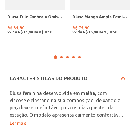
Blusa Tule Ombro a Ombro Autentique Feminina VINHO
Blusa Manga Ampla Feminina VERDE
R$
59
,
90
R$
79
,
90
5
x de
R$
11
,
98
5
x de
R$
15
,
98
CARACTERÍSTICAS DO PRODUTO
Blusa feminina desenvolvida em 
malha
, com 
viscose e elastano na sua composição, deixando a 
peça leve e confortável para os dias quentes da 
estação. O modelo apresenta caimento confortável 
junto ao corpo, gola redonda e mangas ¾  com 
Ler mais
Tecido: Malha
aplicação de botões decorativos. Possui diferencial 
Composição: 96% viscose, 04% elastano