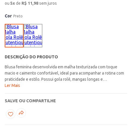
ou
5
x
de
R$
11,98
sem juros
Cor
Preto
DESCRIÇÃO DO PRODUTO
Blusa feminina desenvolvida em malha texturizada com toque
macio e caimento confortável, ideal para acompanhar a rotina com
praticidade e estilo. Possui gola rolê, mangas longas e
acabamentos simples que garantem um visual versátil e moderno.
Ler Mais
Apresenta modelagem ampla com comprimento cropped,
proporcionando um caimento despojado e confortável para
SALVE OU COMPARTILHE
diferentes combinações no dia a dia. Uma peça perfeita para
compor looks atuais e aconchegantes em diversas
ocasiões!\n\nTecido: malha texturizada\nComposição: 49%
poliéster, 49% viscose, 02% elastano