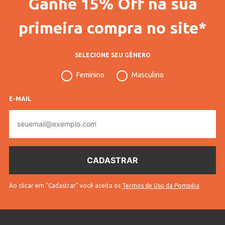
Ganhe 15% Off na sua
Código Completo
10101106967001
primeira compra no site*
Gênero
Feminino
Confecção
Convencional
SELECIONE SEU GÊNERO
Idade
Adulto
Feminino
Masculino
Manga
Longa
E-MAIL
Tecido
Malha
E-
mail
Cores
Preto
Ao clicar em "Cadastrar" você aceita os
Termos de Uso da Pompéia