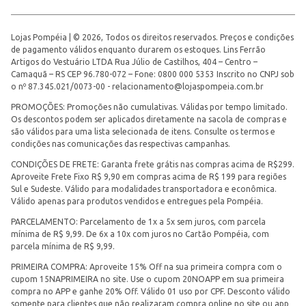
Lojas Pompéia | © 2026, Todos os direitos reservados. Preços e condições
de pagamento válidos enquanto durarem os estoques. Lins Ferrão
Artigos do Vestuário LTDA Rua Júlio de Castilhos, 404 – Centro –
Camaquã – RS CEP 96.780-072 – Fone: 0800 000 5353 Inscrito no CNPJ sob
o nº 87.345.021/0073-00 -
relacionamento@lojaspompeia.com.br
PROMOÇÕES: Promoções não cumulativas. Válidas por tempo limitado.
Os descontos podem ser aplicados diretamente na sacola de compras e
são válidos para uma lista selecionada de itens. Consulte os termos e
condições nas comunicações das respectivas campanhas.
CONDIÇÕES DE FRETE: Garanta frete grátis nas compras acima de R$299.
Aproveite Frete Fixo R$ 9,90 em compras acima de R$ 199 para regiões
Sul e Sudeste. Válido para modalidades transportadora e econômica.
Válido apenas para produtos vendidos e entregues pela Pompéia.
PARCELAMENTO: Parcelamento de 1x a 5x sem juros, com parcela
mínima de R$ 9,99. De 6x a 10x com juros no Cartão Pompéia, com
parcela mínima de R$ 9,99.
PRIMEIRA COMPRA: Aproveite 15% Off na sua primeira compra com o
cupom 15NAPRIMEIRA no site. Use o cupom 20NOAPP em sua primeira
compra no APP e ganhe 20% Off. Válido 01 uso por CPF. Desconto válido
somente para clientes que não realizaram compra online no site ou app