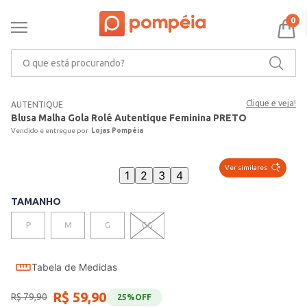
0
O que está procurando?
Clique e veja!
AUTENTIQUE
Blusa Malha Gola Rolê Autentique Feminina PRETO
Lojas Pompéia
Ver similares
1
2
3
4
TAMANHO
P
M
G
GG
Tabela de Medidas
R$
59
,
90
R$
79
,
90
25%
OFF