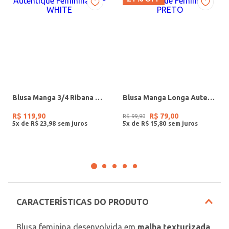
Blusa Manga 3/4 Ribana Autentique Feminina OFF WHITE
Blusa Manga Longa Autentique Feminina PRETO
R$
119
,
90
R$
79
,
00
R$
99
,
90
5
x de
R$
23
,
98
5
x de
R$
15
,
80
CARACTERÍSTICAS DO PRODUTO
Blusa feminina desenvolvida em 
malha texturizada