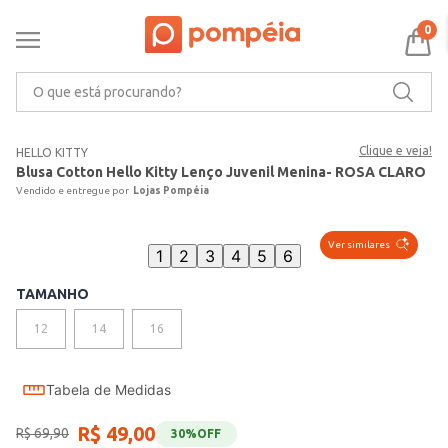
0
O que está procurando?
Clique e veja!
HELLO KITTY
Blusa Cotton Hello Kitty Lenço Juvenil Menina- ROSA CLARO
Lojas Pompéia
Ver similares
1
2
3
4
5
6
TAMANHO
12
14
16
Tabela de Medidas
R$
49
,
00
R$
69
,
90
30%
OFF