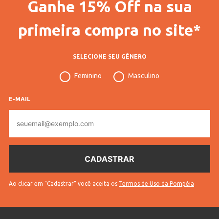
Ganhe 15% Off na sua
Gênero
Feminino
Idade
Juvenil
primeira compra no site*
Manga
Longa
SELECIONE SEU GÊNERO
Tecido
Cotton
Feminino
Masculino
Cores
Rosa
Personagens
Hello Kitty
E-MAIL
E-
mail
Ao clicar em "Cadastrar" você aceita os
Termos de Uso da Pompéia