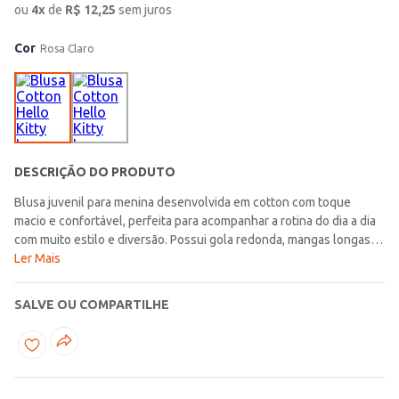
ou
4
x
de
R$
12,25
sem juros
Cor
Rosa Claro
DESCRIÇÃO DO PRODUTO
Blusa juvenil para menina desenvolvida em cotton com toque
macio e confortável, perfeita para acompanhar a rotina do dia a dia
com muito estilo e diversão. Possui gola redonda, mangas longas e
acabamentos simples que garantem praticidade e liberdade de
Ler Mais
movimentos durante o uso. O diferencial fica por conta da estampa
da Hello Kitty e do lenço da personagem que acompanha a peça,
SALVE OU COMPARTILHE
trazendo um visual lúdico, delicado e cheio de personalidade para
os looks juvenis. Uma opção confortável e encantadora, ideal para
complementar as produções com muito charme e
diversão!\n\nTecido: Cotton\nComposição: 96% algodão, 04%
elastano