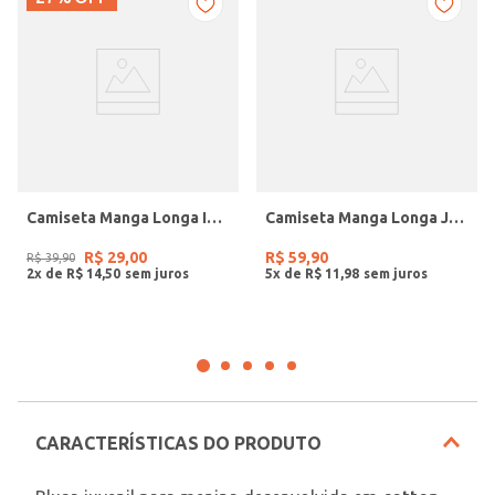
Camiseta Manga Longa Infantil Para Menino - VERDE
Camiseta Manga Longa Juvenil Para Menino - PRETO
R$
29
,
00
R$
59
,
90
R$
39
,
90
2
x de
R$
14
,
50
5
x de
R$
11
,
98
CARACTERÍSTICAS DO PRODUTO