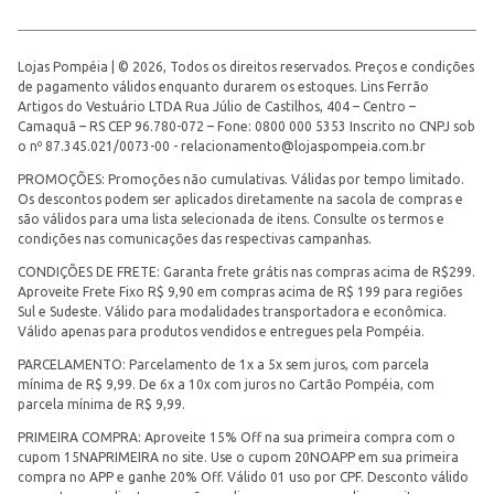
Lojas Pompéia | © 2026, Todos os direitos reservados. Preços e condições
de pagamento válidos enquanto durarem os estoques. Lins Ferrão
Artigos do Vestuário LTDA Rua Júlio de Castilhos, 404 – Centro –
Camaquã – RS CEP 96.780-072 – Fone: 0800 000 5353 Inscrito no CNPJ sob
o nº 87.345.021/0073-00 -
relacionamento@lojaspompeia.com.br
PROMOÇÕES: Promoções não cumulativas. Válidas por tempo limitado.
Os descontos podem ser aplicados diretamente na sacola de compras e
são válidos para uma lista selecionada de itens. Consulte os termos e
condições nas comunicações das respectivas campanhas.
CONDIÇÕES DE FRETE: Garanta frete grátis nas compras acima de R$299.
Aproveite Frete Fixo R$ 9,90 em compras acima de R$ 199 para regiões
Sul e Sudeste. Válido para modalidades transportadora e econômica.
Válido apenas para produtos vendidos e entregues pela Pompéia.
PARCELAMENTO: Parcelamento de 1x a 5x sem juros, com parcela
mínima de R$ 9,99. De 6x a 10x com juros no Cartão Pompéia, com
parcela mínima de R$ 9,99.
PRIMEIRA COMPRA: Aproveite 15% Off na sua primeira compra com o
cupom 15NAPRIMEIRA no site. Use o cupom 20NOAPP em sua primeira
compra no APP e ganhe 20% Off. Válido 01 uso por CPF. Desconto válido