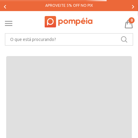
0
O que está procurando?
Oops!
O que eu devo fazer?
Verifique os termos digitados.
Tente utilizar uma única palavra.