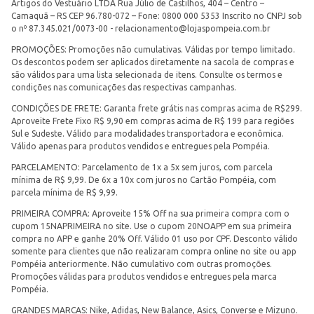
Artigos do Vestuário LTDA Rua Júlio de Castilhos, 404 – Centro –
Camaquã – RS CEP 96.780-072 – Fone: 0800 000 5353 Inscrito no CNPJ sob
o nº 87.345.021/0073-00 -
relacionamento@lojaspompeia.com.br
PROMOÇÕES: Promoções não cumulativas. Válidas por tempo limitado.
Os descontos podem ser aplicados diretamente na sacola de compras e
são válidos para uma lista selecionada de itens. Consulte os termos e
condições nas comunicações das respectivas campanhas.
CONDIÇÕES DE FRETE: Garanta frete grátis nas compras acima de R$299.
Aproveite Frete Fixo R$ 9,90 em compras acima de R$ 199 para regiões
Sul e Sudeste. Válido para modalidades transportadora e econômica.
Válido apenas para produtos vendidos e entregues pela Pompéia.
PARCELAMENTO: Parcelamento de 1x a 5x sem juros, com parcela
mínima de R$ 9,99. De 6x a 10x com juros no Cartão Pompéia, com
parcela mínima de R$ 9,99.
PRIMEIRA COMPRA: Aproveite 15% Off na sua primeira compra com o
cupom 15NAPRIMEIRA no site. Use o cupom 20NOAPP em sua primeira
compra no APP e ganhe 20% Off. Válido 01 uso por CPF. Desconto válido
somente para clientes que não realizaram compra online no site ou app
Pompéia anteriormente. Não cumulativo com outras promoções.
Promoções válidas para produtos vendidos e entregues pela marca
Pompéia.
GRANDES MARCAS: Nike, Adidas, New Balance, Asics, Converse e Mizuno.