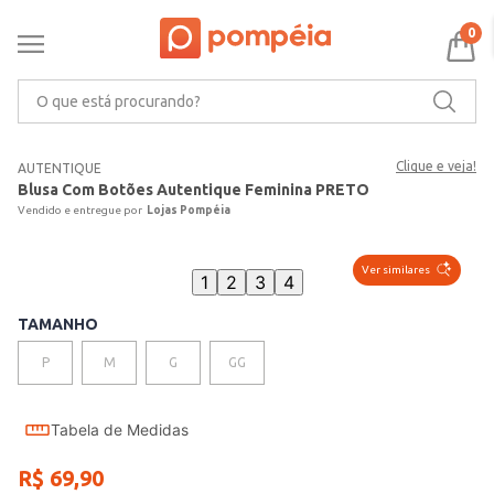
0
O que está procurando?
Clique e veja!
AUTENTIQUE
Blusa Com Botões Autentique Feminina PRETO
Lojas Pompéia
Ver similares
1
2
3
4
TAMANHO
P
M
G
GG
Tabela de Medidas
R$
69
,
90