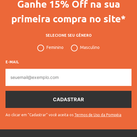
Ganhe 15% Off na sua
Código Completo
10100107013401
Gênero
Feminino
primeira compra no site*
Confecção
Convencional
SELECIONE SEU GÊNERO
Idade
Adulto
Feminino
Masculino
Manga
3/4
Cores
Preto
E-MAIL
E-
mail
Ao clicar em "Cadastrar" você aceita os
Termos de Uso da Pompéia