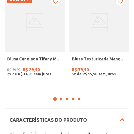
Blusa Canelada Tifany Manga Longa Feminina PRETO
Blusa Texturizada Manga 7/8 Plus Size Feminina PRETO
R$
29
,
90
R$
79
,
90
R$
59
,
90
2
x de
R$
14
,
95
5
x de
R$
15
,
98
CARACTERÍSTICAS DO PRODUTO