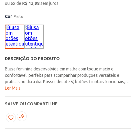
ou
5
x
de
R$
13,98
sem juros
Cor
Preto
DESCRIÇÃO DO PRODUTO
Blusa feminina desenvolvida em malha com toque macio e
confortável, perfeita para acompanhar produções versáteis e
práticas no dia a dia. Possui decote V, botões frontais funcionais,
mangas 3/4 e acabamentos simples que garantem um visual leve e
Ler Mais
atemporal para diferentes combinações. O diferencial fica por
conta do detalhe de martingale nas mangas, que adiciona um toque
SALVE OU COMPARTILHE
moderno e delicado à peça. Uma opção básica e confortável, ideal
para criar looks casuais cheios de charme em diversas ocasiões da
rotina!\n\nTecido: Malha\nComposição: 96% viscose, 04% elastano