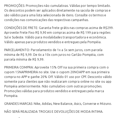
PROMOÇÕES: Promoções não cumulativas. Válidas por tempo limitado.
Os descontos podem ser aplicados diretamente na sacola de compras e
são válidos para uma lista selecionada de itens. Consulte os termos e
condições nas comunicações das respectivas campanhas.
CONDIÇÕES DE FRETE: Garanta frete grátis nas compras acima de R$299.
Aproveite Frete Fixo R$ 9,90 em compras acima de R$ 199 para regiões
Sul e Sudeste. Válido para modalidades transportadora e econômica.
Válido apenas para produtos vendidos e entregues pela Pompéia.
PARCELAMENTO: Parcelamento de 1x a 5x sem juros, com parcela
mínima de R$ 9,99. De 6x a 10x com juros no Cartão Pompéia, com
parcela mínima de R$ 9,99.
PRIMEIRA COMPRA: Aproveite 15% Off na sua primeira compra com o
cupom 15NAPRIMEIRA no site. Use o cupom 20NOAPP em sua primeira
compra no APP e ganhe 20% Off. Válido 01 uso por CPF. Desconto válido
somente para clientes que não realizaram compra online no site ou app
Pompéia anteriormente. Não cumulativo com outras promoções.
Promoções válidas para produtos vendidos e entregues pela marca
Pompéia.
GRANDES MARCAS: Nike, Adidas, New Balance, Asics, Converse e Mizuno.
NÃO SERÁ REALIZADA TROCAS E DEVOLUÇÕES DE MODA INTIMA.