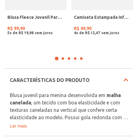
Blusa Fleece Juvenil Para Menina - VINHO
Camiseta Estampada Infantil Para Menino - LARANJA
R$
99
,
90
R$
49
,
90
5
x de
R$
19
,
98
4
x de
R$
12
,
47
CARACTERÍSTICAS DO PRODUTO
Blusa juvenil para menina desenvolvida em 
malha 
canelada
, um tecido com boa elasticidade e com 
texturas caneladas na vertical que confere certa 
elasticidade ao modelo. Possui gola redonda com 
reforço interno que garante maior durabilidade, 
Ler mais
Tecido: Malha Canelada
mangas cavadas com aplicação de babados e barra 
Composição: 96% poliéster, 04% elastano