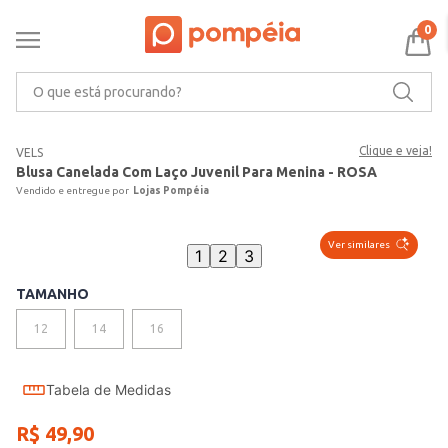
0
O que está procurando?
Clique e veja!
VELS
Blusa Canelada Com Laço Juvenil Para Menina - ROSA
Lojas Pompéia
Ver similares
1
2
3
TAMANHO
12
14
16
Tabela de Medidas
R$
49
,
90