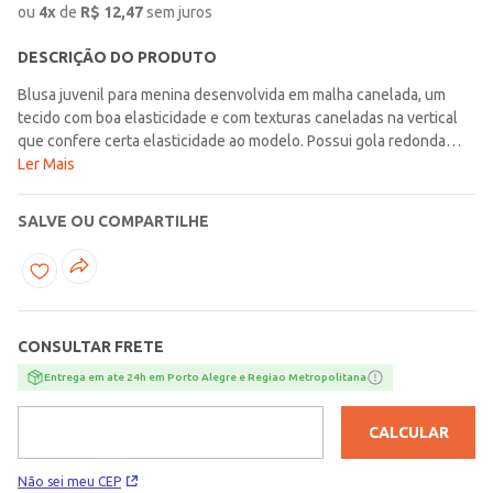
ou
4
x
de
R$
12,47
sem juros
DESCRIÇÃO DO PRODUTO
Blusa juvenil para menina desenvolvida em malha canelada, um
tecido com boa elasticidade e com texturas caneladas na vertical
que confere certa elasticidade ao modelo. Possui gola redonda
com reforço interno que garante maior durabilidade, mangas
Ler Mais
cavadas com aplicação de babados e barra com acabamento
simples. O seu diferencial fica por conta da aplicação de laço na
SALVE OU COMPARTILHE
parte frontal. A peça que enche o dia das pequenas com alegria e
estilo!\n\nTecido: Malha Canelada\nComposição: 96% poliéster,
04% elastano
CONSULTAR FRETE
Entrega em ate 24h em Porto Alegre e Regiao Metropolitana
CALCULAR
Não sei meu CEP