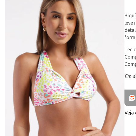
Biquí
leve 
detal
form
Tecid
Comp
Comp
Em de
Veja