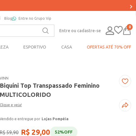
Blog
Entre no Grupo Vip
0
Entre ou cadastre-se
LEZA
ESPORTIVO
CASA
OFERTAS ATÉ 70% OFF
VINN
Biquíni Top Transpassado Feminino
MULTICOLORIDO
Clique e veja!
Lojas Pompéia
R$
29
,
00
R$
59
,
90
52%
OFF