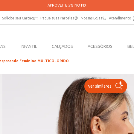
PARCELE SUAS COMPRAS EM ATÉ 5X SEM JUROS*
Solicite seu Cartão
Pague suas Parcelas
Nossas Lojas
Atendimento
ANS
INFANTIL
CALÇADOS
ACESSÓRIOS
BE
ranspassado Feminino MULTICOLORIDO
Ver similares