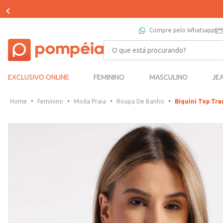
Compre pelo Whatsapp
O que está procurando?
EXCLUSIVO ONLINE
FEMININO
MASCULINO
JE
Feminino
Moda Praia
Roupa De Banho
Biquíni Top T