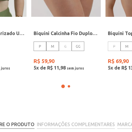
Biquíni Top Texturizado Um Ombro Só Feminino VERDE
Biquíni Calcinha Fio Duplo Com Amarração Feminino MULTICOLORIDO
P
M
G
GG
P
M
R$
59
,
90
R$
69
,
90
5
x de
R$
11
,
98
5
x de
R$
1
RE O PRODUTO
INFORMAÇÕES COMPLEMENTARES
MARC