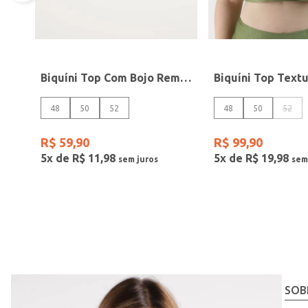
Biquíni Top Com Bojo Removível Plus Size Feminino PRETO
48
50
52
48
50
52
R$
59
,
90
R$
99
,
90
5
x de
R$
11
,
98
5
x de
R$
19
,
98
SOB