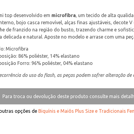
ni top desenvolvido em 
microfibra
, um tecido de alta qualid
interno, bojo casca removível, alças finas ajustáveis, decote
he de franzido na região do busto, trazendo charme e sofisti
a delicada e natural. Aposte no modelo e arrase com uma peç
o: Microfibra
osição: 86% poliéster, 14% elastano
osição Forro: 96% poliéster, 04% elastano
corrência do uso do flash, as peças podem sofrer alteração de c
Para troca ou devolução deste produto consulte mais detal
 outras opções de
Biquínis e Maiôs Plus Size e Tradicionais Fe