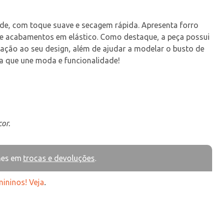
ade, com toque suave e secagem rápida. Apresenta forro 
 V e acabamentos em elástico. Como destaque, a peça possui 
cação ao seu design, além de ajudar a modelar o busto de 
a que une moda e funcionalidade!
or.
hes em
trocas e devoluções
.
mininos! Veja
.