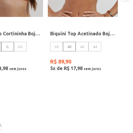
Biquíni Top Cortininha Bojo Removível Feminino MULTICOLORIDO
Biquíni Top Acetinado Bojo Soft Feminino PRETO
G
GG
38
40
42
44
R$
89
,
90
3
,
98
5
x de
R$
17
,
98
A