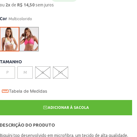
ou
2
x
de
R$
14,50
sem juros
Cor
Multicolorido
TAMANHO
P
M
G
GG
Tabela de Medidas
ADICIONAR À SACOLA
DESCRIÇÃO DO PRODUTO
Biquíni top desenvolvido em microfibra, um tecido de alta qualidade,