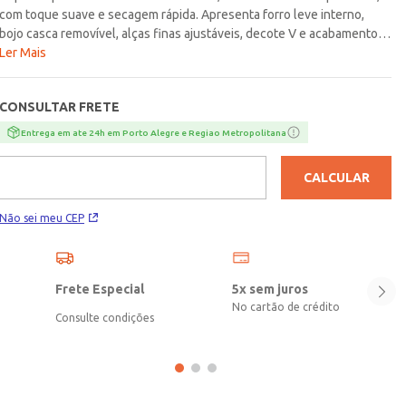
com toque suave e secagem rápida. Apresenta forro leve interno,
bojo casca removível, alças finas ajustáveis, decote V e acabamentos
em elástico. Como destaque, a peça possui detalhe de franzido na
Ler Mais
região do busto, trazendo charme e sofisticação ao seu design, além
de ajudar a modelar o busto de forma delicada e natural. Aposte no
CONSULTAR FRETE
modelo e arrase com uma peça que une moda e
funcionalidade!\n\nTecido: Microfibra\nComposição: 86% poliéster,
Entrega em ate 24h em Porto Alegre e Regiao Metropolitana
14% elastano\nComposição Forro: 96% poliéster, 04% elastano
CALCULAR
Não sei meu CEP
Frete Especial
5x sem juros
No cartão de crédito
Consulte condições