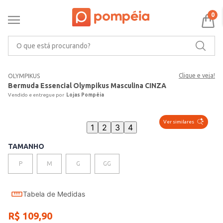
0
O que está procurando?
Clique e veja!
OLYMPIKUS
Bermuda Essencial Olympikus Masculina CINZA
Lojas Pompéia
Ver similares
1
2
3
4
TAMANHO
P
M
G
GG
Tabela de Medidas
R$
109
,
90