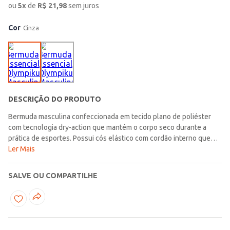
ou
5
x
de
R$
21,98
sem juros
Cor
Cinza
DESCRIÇÃO DO PRODUTO
Bermuda masculina confeccionada em tecido plano de poliéster
com tecnologia dry-action que mantém o corpo seco durante a
prática de esportes. Possui cós elástico com cordão interno que
permite um ajuste personalizado, bolsos frontais funcionais para
Ler Mais
você guardar seus itens essenciais e acabamentos simples. Conta
com logo da marca na parte frontal que assegura toda
SALVE OU COMPARTILHE
autenticidade que só a marca proporciona. Ela é perfeita para
qualquer tipo de esporte, pois garante leveza e liberdade de
movimentos, aposte!\n\n Tecido: Plano\n Composição: 100%
poliéster