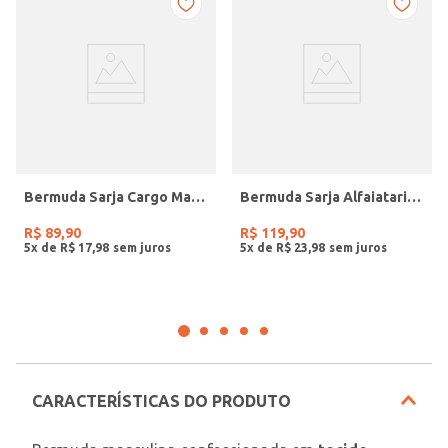
Bermuda Sarja Cargo Masculina CHUMBO
Bermuda Sarja Alfaiataria Vilejack Masculina CINZA
R$
89
,
90
R$
119
,
90
5
x de
R$
17
,
98
5
x de
R$
23
,
98
CARACTERÍSTICAS DO PRODUTO