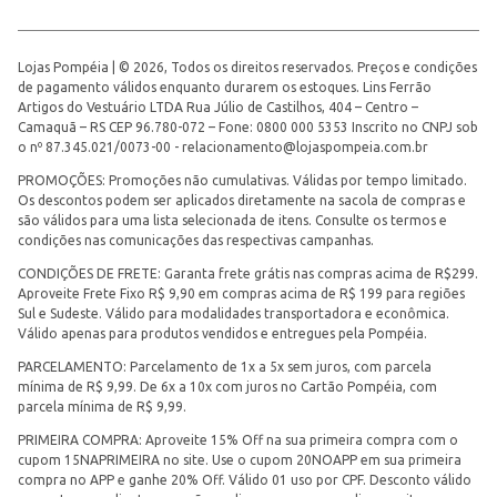
Lojas Pompéia | © 2026, Todos os direitos reservados. Preços e condições
de pagamento válidos enquanto durarem os estoques. Lins Ferrão
Artigos do Vestuário LTDA Rua Júlio de Castilhos, 404 – Centro –
Camaquã – RS CEP 96.780-072 – Fone: 0800 000 5353 Inscrito no CNPJ sob
o nº 87.345.021/0073-00 -
relacionamento@lojaspompeia.com.br
PROMOÇÕES: Promoções não cumulativas. Válidas por tempo limitado.
Os descontos podem ser aplicados diretamente na sacola de compras e
são válidos para uma lista selecionada de itens. Consulte os termos e
condições nas comunicações das respectivas campanhas.
CONDIÇÕES DE FRETE: Garanta frete grátis nas compras acima de R$299.
Aproveite Frete Fixo R$ 9,90 em compras acima de R$ 199 para regiões
Sul e Sudeste. Válido para modalidades transportadora e econômica.
Válido apenas para produtos vendidos e entregues pela Pompéia.
PARCELAMENTO: Parcelamento de 1x a 5x sem juros, com parcela
mínima de R$ 9,99. De 6x a 10x com juros no Cartão Pompéia, com
parcela mínima de R$ 9,99.
PRIMEIRA COMPRA: Aproveite 15% Off na sua primeira compra com o
cupom 15NAPRIMEIRA no site. Use o cupom 20NOAPP em sua primeira
compra no APP e ganhe 20% Off. Válido 01 uso por CPF. Desconto válido