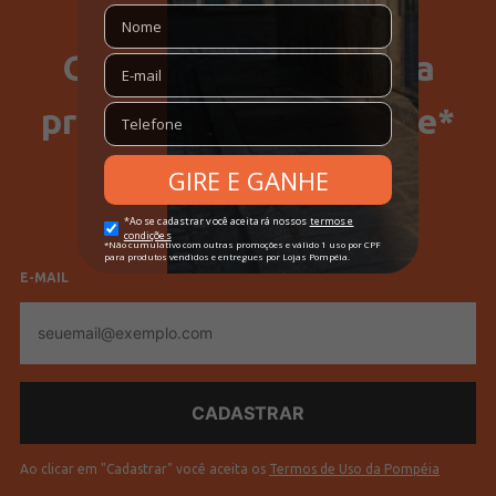
Fitness
Fitness
Ganhe 15% Off na sua
Vendido Por
Lojas Pompéia
Código Completo
10202006124401
primeira compra no site*
Modelo
Bemudas
SELECIONE SEU GÊNERO
Gênero
Masculino
Feminino
Masculino
Confecção
Convencional
Idade
Adulto
E-MAIL
E-
Cores
Preto
mail
Ao clicar em "Cadastrar" você aceita os
Termos de Uso da Pompéia