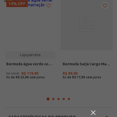
14%
OFF
Loja parceira
Bermuda água verde com amarração
Bermuda Sarja Cargo Masculina CAQUI
R$
119
,
90
R$
89
,
90
R$
139
,
90
5
x de
R$
23
,
98
5
x de
R$
17
,
98