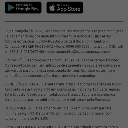
Lojas Pompéia | © 2026, Todos os direitos reservados. Preços e condições
de pagamento válidos enquanto durarem os estoques. Lins Ferrão
Artigos do Vestuário LTDA Rua Júlio de Castilhos, 404 – Centro –
Camaquã – RS CEP 96.780-072 – Fone: 0800 000 5353 Inscrito no CNPJ sob
o nº 87.345.021/0073-00 -
relacionamento@lojaspompeia.com.br
PROMOÇÕES: Promoções não cumulativas. Válidas por tempo limitado.
Os descontos podem ser aplicados diretamente na sacola de compras e
são válidos para uma lista selecionada de itens. Consulte os termos e
condições nas comunicações das respectivas campanhas.
CONDIÇÕES DE FRETE: Garanta frete grátis nas compras acima de R$299.
Aproveite Frete Fixo R$ 9,90 em compras acima de R$ 199 para regiões
Sul e Sudeste. Válido para modalidades transportadora e econômica.
Válido apenas para produtos vendidos e entregues pela Pompéia.
PARCELAMENTO: Parcelamento de 1x a 5x sem juros, com parcela
mínima de R$ 9,99. De 6x a 10x com juros no Cartão Pompéia, com
parcela mínima de R$ 9,99.
PRIMEIRA COMPRA: Aproveite 15% Off na sua primeira compra com o