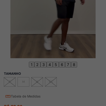
1
2
3
4
5
6
7
8
TAMANHO
P
M
G
GG
Tabela de Medidas