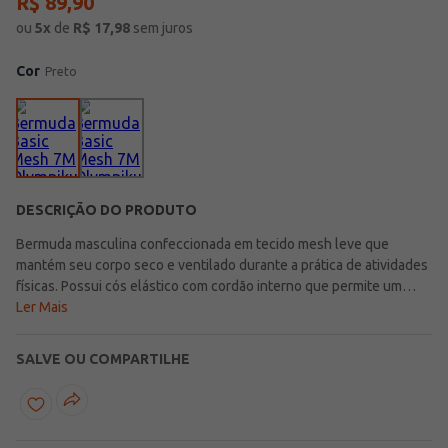
R$
89
,
90
ou
5
x
de
R$
17,98
sem juros
Cor
Preto
DESCRIÇÃO DO PRODUTO
Bermuda masculina confeccionada em tecido mesh leve que
mantém seu corpo seco e ventilado durante a prática de atividades
físicas. Possui cós elástico com cordão interno que permite um
ajuste personalizado, bolsos frontais funcionais para você guardar
Ler Mais
seus itens essenciais e acabamentos simples. Conta com logo da
marca na parte frontal que assegura toda autenticidade que só a
SALVE OU COMPARTILHE
marca proporciona. A peça perfeita para completar seus looks
esportivos!\n\nTecido: Mesh\nComposição: 100% poliéster