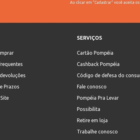
Ao clicar em "Cadastrar" você aceita o
SERVIÇOS
mprar
Cartão Pompéia
frequentes
Cashback Pompéia
 devoluções
Código de defesa do cons
 e Prazos
Fale conosco
Site
Pompéia Pra Levar
Possibilita
Retire em loja
Trabalhe conosco