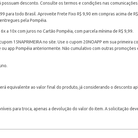
 já possuam desconto. Consulte os termos e condições nas comunicações
 para todo Brasil. Aproveite Frete Fixo R$ 9,90 em compras acima de R$
 entregues pela Pompéia.
 6x a 10x com juros no Cartão Pompéia, com parcela mínima de R$ 9,99.
cupom 15NAPRIMEIRA no site. Use o cupom 20NOAPP em sua primeira com
ite ou app Pompéia anteriormente. Não cumulativo com outras promoções
uno.
á equivalente ao valor final do produto, já considerando o desconto ap
veis para troca, apenas a devolução do valor do item. A solicitação deve s