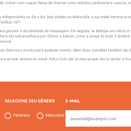
e contar com roupas cheias de charme como vestidos, jardineiras e casacos, 
ão indispensáveis no dia a dia. Seja simples ou elaborada, a sua make merece pr
cilitar, né?!
ra garantir a durabilidade da maquiagem. Em seguida, se dedique aos olhos, e s
 é hora das sobrancelhas e por último, o batom, como a cereja do bolo. E lembre
recoce.
s cheirosa e pronta para qualquer evento. Além disso, esmaltes também são bem
a arrasar sempre no visual. Vult e Ciclo são as marcas que vão te ajudar a fic
SELECIONE SEU GÊNERO
E-MAIL
E-
Feminino
Masculino
mail