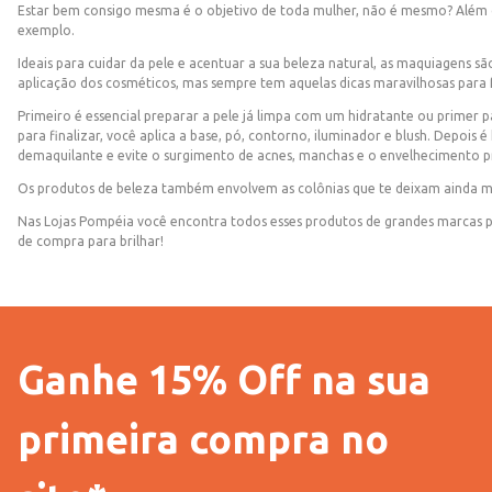
Estar bem consigo mesma é o objetivo de toda mulher, não é mesmo? Além d
exemplo.
Ideais para cuidar da pele e acentuar a sua beleza natural, as maquiagens s
aplicação dos cosméticos, mas sempre tem aquelas dicas maravilhosas para fa
Primeiro é essencial preparar a pele já limpa com um hidratante ou primer pa
para finalizar, você aplica a base, pó, contorno, iluminador e blush. Depois
demaquilante e evite o surgimento de acnes, manchas e o envelhecimento p
Os produtos de beleza também envolvem as colônias que te deixam ainda mai
Nas Lojas Pompéia você encontra todos esses produtos de grandes marcas par
de compra para brilhar!
Ganhe 15% Off na sua
primeira compra no