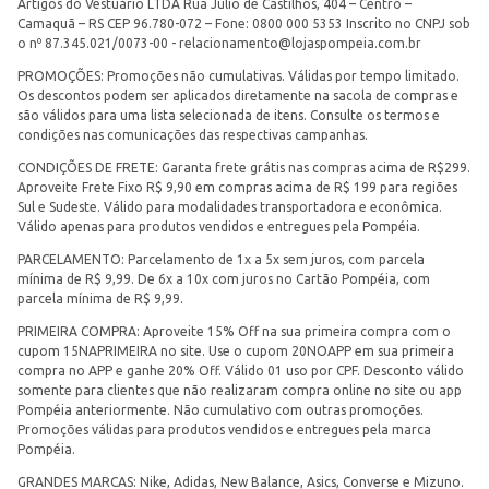
Artigos do Vestuário LTDA Rua Júlio de Castilhos, 404 – Centro –
Camaquã – RS CEP 96.780-072 – Fone: 0800 000 5353 Inscrito no CNPJ sob
o nº 87.345.021/0073-00 -
relacionamento@lojaspompeia.com.br
PROMOÇÕES: Promoções não cumulativas. Válidas por tempo limitado.
Os descontos podem ser aplicados diretamente na sacola de compras e
são válidos para uma lista selecionada de itens. Consulte os termos e
condições nas comunicações das respectivas campanhas.
CONDIÇÕES DE FRETE: Garanta frete grátis nas compras acima de R$299.
Aproveite Frete Fixo R$ 9,90 em compras acima de R$ 199 para regiões
Sul e Sudeste. Válido para modalidades transportadora e econômica.
Válido apenas para produtos vendidos e entregues pela Pompéia.
PARCELAMENTO: Parcelamento de 1x a 5x sem juros, com parcela
mínima de R$ 9,99. De 6x a 10x com juros no Cartão Pompéia, com
parcela mínima de R$ 9,99.
PRIMEIRA COMPRA: Aproveite 15% Off na sua primeira compra com o
cupom 15NAPRIMEIRA no site. Use o cupom 20NOAPP em sua primeira
compra no APP e ganhe 20% Off. Válido 01 uso por CPF. Desconto válido
somente para clientes que não realizaram compra online no site ou app
Pompéia anteriormente. Não cumulativo com outras promoções.
Promoções válidas para produtos vendidos e entregues pela marca
Pompéia.
GRANDES MARCAS: Nike, Adidas, New Balance, Asics, Converse e Mizuno.