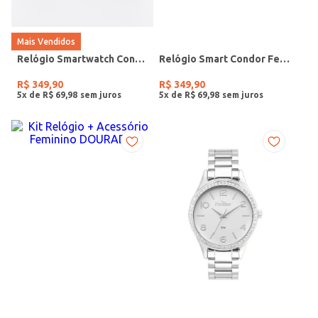
Mais Vendidos
Relógio Smartwatch Condor PRETO
Relógio Smart Condor Feminino ROSE
R$
349
,
90
R$
349
,
90
5
x de
R$
69
,
98
5
x de
R$
69
,
98