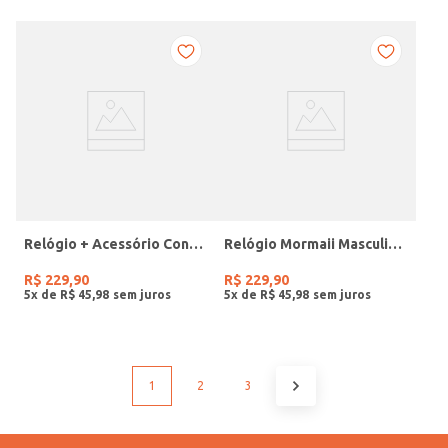
Relógio + Acessório Condor Feminino PRATA
Relógio Mormaii Masculino PRETO
R$
229
,
90
R$
229
,
90
5
x de
R$
45
,
98
5
x de
R$
45
,
98
1
2
3