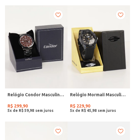
Relógio Condor Masculino PRETO
Relógio Mormaii Masculino PRETO
R$
299
,
90
R$
229
,
90
5
x de
R$
59
,
98
5
x de
R$
45
,
98