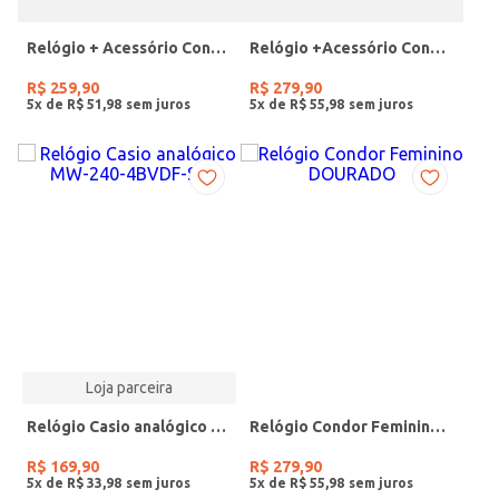
Relógio + Acessório Condor Feminino PRATA
Relógio +Acessório Condor Feminino DOURADO
R$
259
,
90
R$
279
,
90
5
x de
R$
51
,
98
5
x de
R$
55
,
98
Loja parceira
Relógio Casio analógico MW-240-4BVDF-SC
Relógio Condor Feminino DOURADO
R$
169
,
90
R$
279
,
90
5
x de
R$
33
,
98
5
x de
R$
55
,
98