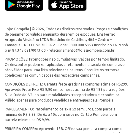
Lojas Pompéia | © 2026, Todos os direitos reservados. Preços e condições
de pagamento válidos enquanto durarem os estoques. Lins Ferrão
Artigos do Vestuário LTDA Rua Júlio de Castilhos, 404 – Centro –
Camaquã – RS CEP 96.780-072 – Fone: 0800 000 5353 Inscrito no CNPJ sob
o nº 87.345.021/0073-00 -
relacionamento@lojaspompeia.com.br
PROMOÇÕES: Promoções não cumulativas. Válidas por tempo limitado.
Os descontos podem ser aplicados diretamente na sacola de compras e
são válidos para uma lista selecionada de itens. Consulte os termos e
condições nas comunicações das respectivas campanhas.
CONDIÇÕES DE FRETE: Garanta frete grátis nas compras acima de R$299.
Aproveite Frete Fixo R$ 9,90 em compras acima de R$ 199 para regiões
Sul e Sudeste. Válido para modalidades transportadora e econômica.
Válido apenas para produtos vendidos e entregues pela Pompéia.
PARCELAMENTO: Parcelamento de 1x a 5x sem juros, com parcela
mínima de R$ 9,99. De 6x a 10x com juros no Cartão Pompéia, com
parcela mínima de R$ 9,99.
PRIMEIRA COMPRA: Aproveite 15% Off na sua primeira compra com o