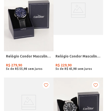
Relógio Condor Masculino PRETO
Relógio Condor Masculino PRATA
R$
279
,
90
R$
229
,
90
5
x de
R$
55
,
98
5
x de
R$
45
,
98