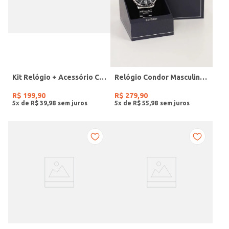
Kit Relógio + Acessório Condor Feminino PRATA
Relógio Condor Masculino PRATA
R$
199
,
90
R$
279
,
90
5
x de
R$
39
,
98
5
x de
R$
55
,
98