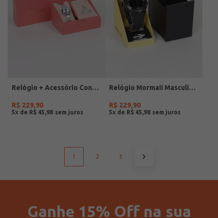
Relógio + Acessório Condor Feminino PRATA
Relógio Mormaii Masculino PRETO
R$
229
,
90
R$
229
,
90
5
x de
R$
45
,
98
5
x de
R$
45
,
98
1
2
3
Ganhe 15% Off na sua