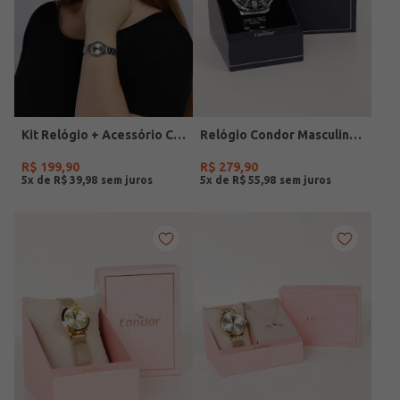
Kit Relógio + Acessório Condor Feminino PRATA
Relógio Condor Masculino PRATA
R$
199
,
90
R$
279
,
90
5
x de
R$
39
,
98
5
x de
R$
55
,
98