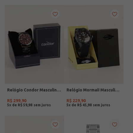
Relógio Condor Masculino PRETO
Relógio Mormaii Masculino PRETO
R$
299
,
90
R$
229
,
90
5
x de
R$
59
,
98
5
x de
R$
45
,
98