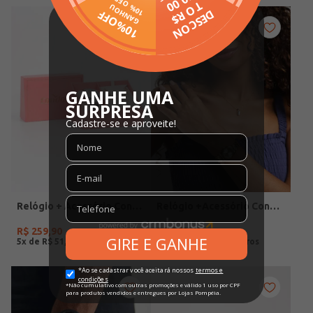
Relógio + Acessório Condor Feminino PRATA
Relógio +Acessório Condor Feminino DOURADO
R$
259
,
90
R$
279
,
90
5
x de
R$
51
,
98
5
x de
R$
55
,
98