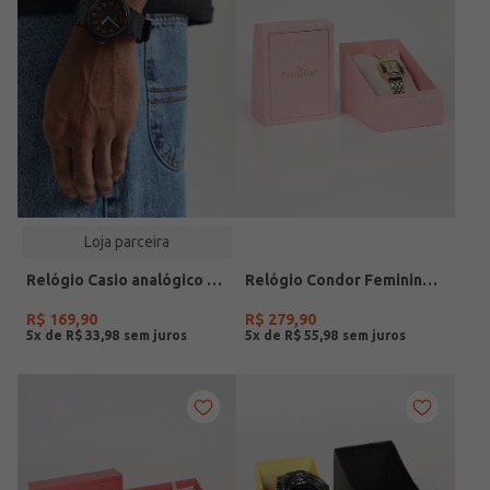
Loja parceira
Relógio Casio analógico MW-240-4BVDF-SC
Relógio Condor Feminino DOURADO
R$
169
,
90
R$
279
,
90
5
x de
R$
33
,
98
5
x de
R$
55
,
98