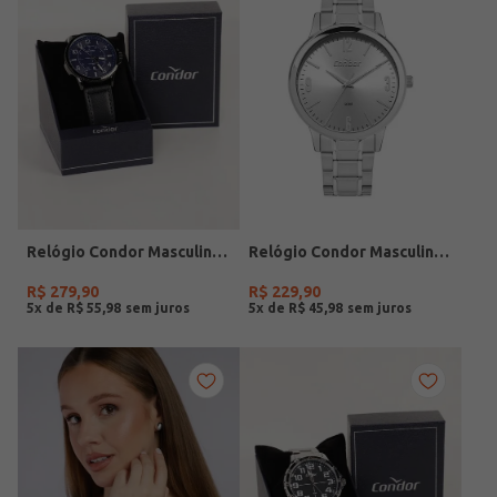
Relógio Condor Masculino PRETO
Relógio Condor Masculino PRATA
R$
279
,
90
R$
229
,
90
5
x de
R$
55
,
98
5
x de
R$
45
,
98