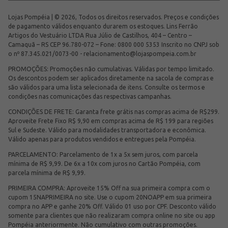
Lojas Pompéia | © 2026, Todos os direitos reservados. Preços e condições
de pagamento válidos enquanto durarem os estoques. Lins Ferrão
Artigos do Vestuário LTDA Rua Júlio de Castilhos, 404 – Centro –
Camaquã – RS CEP 96.780-072 – Fone: 0800 000 5353 Inscrito no CNPJ sob
o nº 87.345.021/0073-00 -
relacionamento@lojaspompeia.com.br
PROMOÇÕES: Promoções não cumulativas. Válidas por tempo limitado.
Os descontos podem ser aplicados diretamente na sacola de compras e
são válidos para uma lista selecionada de itens. Consulte os termos e
condições nas comunicações das respectivas campanhas.
CONDIÇÕES DE FRETE: Garanta frete grátis nas compras acima de R$299.
Aproveite Frete Fixo R$ 9,90 em compras acima de R$ 199 para regiões
Sul e Sudeste. Válido para modalidades transportadora e econômica.
Válido apenas para produtos vendidos e entregues pela Pompéia.
PARCELAMENTO: Parcelamento de 1x a 5x sem juros, com parcela
mínima de R$ 9,99. De 6x a 10x com juros no Cartão Pompéia, com
parcela mínima de R$ 9,99.
PRIMEIRA COMPRA: Aproveite 15% Off na sua primeira compra com o
cupom 15NAPRIMEIRA no site. Use o cupom 20NOAPP em sua primeira
compra no APP e ganhe 20% Off. Válido 01 uso por CPF. Desconto válido
somente para clientes que não realizaram compra online no site ou app
Pompéia anteriormente. Não cumulativo com outras promoções.