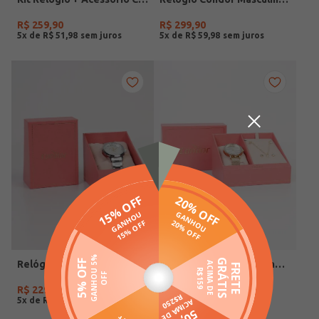
R$
259
,
90
R$
299
,
90
5
x de
R$
51
,
98
5
x de
R$
59
,
98
Relógio Condor Feminino PRATA
Relógio Condor Feminino DOURADO
R$
229
,
90
R$
259
,
90
5
x de
R$
45
,
98
5
x de
R$
51
,
98