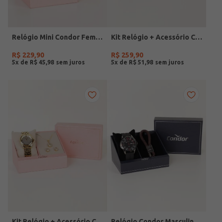
Relógio Mini Condor Feminino DOURADO
Kit Relógio + Acessório Condor Feminino DOURADO
R$
229
,
90
R$
259
,
90
5
x de
R$
45
,
98
5
x de
R$
51
,
98
Kit Relógio + Acessório Condor Feminino DOURADO
Relógio Condor Masculino PRETO