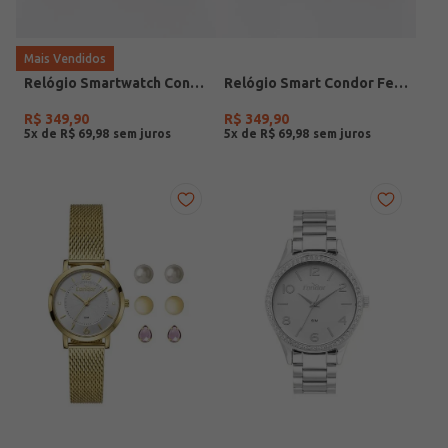
Mais Vendidos
Relógio Smartwatch Condor PRETO
Relógio Smart Condor Feminino ROSE
R$
349
,
90
R$
349
,
90
5
x de
R$
69
,
98
5
x de
R$
69
,
98