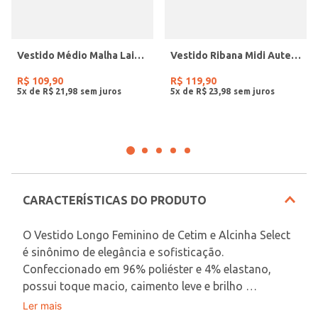
Vestido Médio Malha Laise Autentique Feminino VERMELHO
Vestido Ribana Midi Autentique Feminino CAQUI
R$
109
,
90
R$
119
,
90
5
x de
R$
21
,
98
5
x de
R$
23
,
98
CARACTERÍSTICAS DO PRODUTO
O Vestido Longo Feminino de Cetim e Alcinha Select 
é sinônimo de elegância e sofisticação. 
Confeccionado em 96% poliéster e 4% elastano, 
possui toque macio, caimento leve e brilho 
acetinado que valoriza o visual. O modelo conta 
Ler mais
Em decorrência do uso do flash, as peças podem 