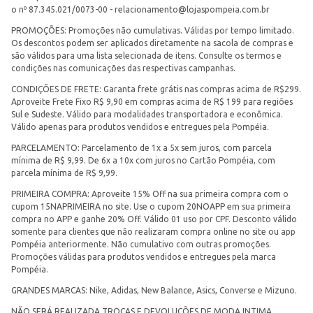
o nº 87.345.021/0073-00 -
relacionamento@lojaspompeia.com.br
PROMOÇÕES: Promoções não cumulativas. Válidas por tempo limitado.
Os descontos podem ser aplicados diretamente na sacola de compras e
são válidos para uma lista selecionada de itens. Consulte os termos e
condições nas comunicações das respectivas campanhas.
CONDIÇÕES DE FRETE: Garanta frete grátis nas compras acima de R$299.
Aproveite Frete Fixo R$ 9,90 em compras acima de R$ 199 para regiões
Sul e Sudeste. Válido para modalidades transportadora e econômica.
Válido apenas para produtos vendidos e entregues pela Pompéia.
PARCELAMENTO: Parcelamento de 1x a 5x sem juros, com parcela
mínima de R$ 9,99. De 6x a 10x com juros no Cartão Pompéia, com
parcela mínima de R$ 9,99.
PRIMEIRA COMPRA: Aproveite 15% Off na sua primeira compra com o
cupom 15NAPRIMEIRA no site. Use o cupom 20NOAPP em sua primeira
compra no APP e ganhe 20% Off. Válido 01 uso por CPF. Desconto válido
somente para clientes que não realizaram compra online no site ou app
Pompéia anteriormente. Não cumulativo com outras promoções.
Promoções válidas para produtos vendidos e entregues pela marca
Pompéia.
GRANDES MARCAS: Nike, Adidas, New Balance, Asics, Converse e Mizuno.
NÃO SERÁ REALIZADA TROCAS E DEVOLUÇÕES DE MODA INTIMA.