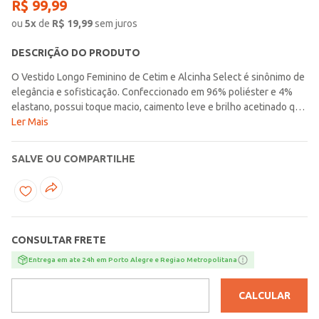
R$
99
,
99
ou
5
x
de
R$
19,99
sem juros
DESCRIÇÃO DO PRODUTO
O Vestido Longo Feminino de Cetim e Alcinha Select é sinônimo de
elegância e sofisticação. Confeccionado em 96% poliéster e 4%
elastano, possui toque macio, caimento leve e brilho acetinado que
valoriza o visual. O modelo conta com alças finas ajustáveis,
Ler Mais
decote em V que realça o colo e zíper lateral invisível, garantindo
um ajuste perfeito ao corpo. Seu design longo e fluido confere
SALVE OU COMPARTILHE
charme e delicadeza, ideal para eventos especiais e produções
sofisticadas.
CONSULTAR FRETE
Entrega em ate 24h em Porto Alegre e Regiao Metropolitana
CALCULAR