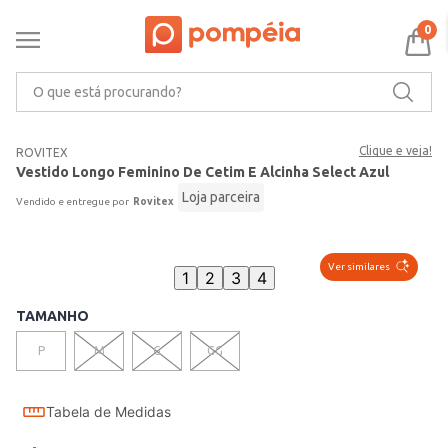
0
O que está procurando?
Clique e veja!
ROVITEX
Vestido Longo Feminino De Cetim E Alcinha Select Azul
Loja parceira
Rovitex
Ver similares
1
2
3
4
TAMANHO
P
M
G
GG
Tabela de Medidas