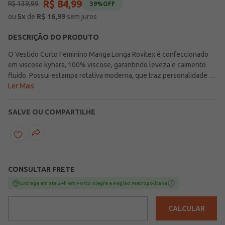
R$
84
,
99
R$
139
,
99
39%
OFF
ou
5
x
de
R$
16,99
sem juros
DESCRIÇÃO DO PRODUTO
O Vestido Curto Feminino Manga Longa Rovitex é confeccionado
em viscose kyhara, 100% viscose, garantindo leveza e caimento
fluido. Possui estampa rotativa moderna, que traz personalidade e
charme à peça. As mangas longas contam com elástico na barra,
Ler Mais
oferecendo conforto e melhor ajuste, enquanto a bainha lenço
confere um acabamento delicado e sofisticado. Ideal para compor
SALVE OU COMPARTILHE
looks femininos e elegantes, é perfeito para diversas ocasiões, do
dia a dia a momentos especiais.
CONSULTAR FRETE
Entrega em ate 24h em Porto Alegre e Regiao Metropolitana
CALCULAR