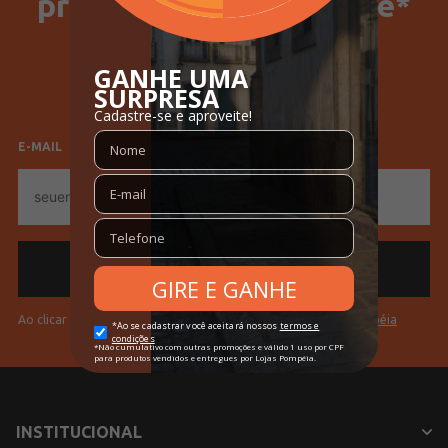
primeira compra no site*
Cores
Preto
SELECIONE SEU GÊNERO
Feminino
Masculino
E-MAIL
E-
mail
Ao clicar em "Cadastrar" você aceita os
Termos de Uso da Pompéia
INSTITUCIONAL