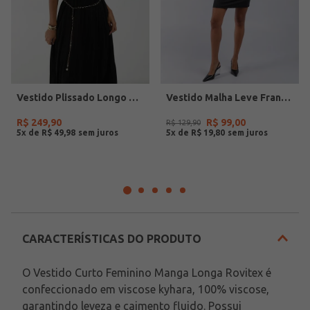
Vestido Plissado Longo Eagle Rock Feminino PRETO
Vestido Malha Leve Franzido Feminino PRETO
R$
249
,
90
R$
99
,
00
R$
129
,
90
5
x de
R$
49
,
98
5
x de
R$
19
,
80
CARACTERÍSTICAS DO PRODUTO
O Vestido Curto Feminino Manga Longa Rovitex é 
confeccionado em viscose kyhara, 100% viscose, 
garantindo leveza e caimento fluido. Possui 