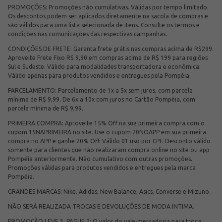
PROMOÇÕES: Promoções não cumulativas. Válidas por tempo limitado.
Os descontos podem ser aplicados diretamente na sacola de compras e
são válidos para uma lista selecionada de itens. Consulte os termos e
condições nas comunicações das respectivas campanhas.
CONDIÇÕES DE FRETE: Garanta frete grátis nas compras acima de R$299.
Aproveite Frete Fixo R$ 9,90 em compras acima de R$ 199 para regiões
Sul e Sudeste. Válido para modalidades transportadora e econômica.
Válido apenas para produtos vendidos e entregues pela Pompéia.
PARCELAMENTO: Parcelamento de 1x a 5x sem juros, com parcela
mínima de R$ 9,99. De 6x a 10x com juros no Cartão Pompéia, com
parcela mínima de R$ 9,99.
PRIMEIRA COMPRA: Aproveite 15% Off na sua primeira compra com o
cupom 15NAPRIMEIRA no site. Use o cupom 20NOAPP em sua primeira
compra no APP e ganhe 20% Off. Válido 01 uso por CPF. Desconto válido
somente para clientes que não realizaram compra online no site ou app
Pompéia anteriormente. Não cumulativo com outras promoções.
Promoções válidas para produtos vendidos e entregues pela marca
Pompéia.
GRANDES MARCAS: Nike, Adidas, New Balance, Asics, Converse e Mizuno.
NÃO SERÁ REALIZADA TROCAS E DEVOLUÇÕES DE MODA INTIMA.
PROMOÇÃO LEVE 3, PAGUE 2: O valor do vale-mercadoria para troca