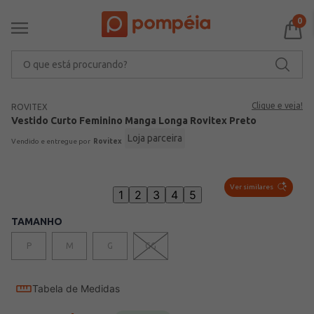
0
O que está procurando?
Clique e veja!
ROVITEX
Vestido Curto Feminino Manga Longa Rovitex Preto
Loja parceira
Rovitex
Ver similares
1
2
3
4
5
TAMANHO
P
M
G
GG
Tabela de Medidas