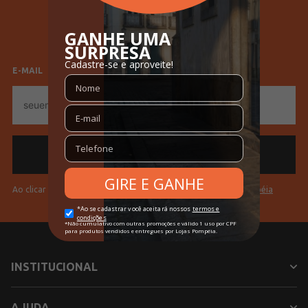
descalço, favorecendo movimentos naturais;
SELECIONE SEU GÊNERO
O 
Roller Celebration 3.0
 é ideal para crianças que 
Feminino
Masculino
buscam um tênis confortável, cheio de encanto e 
perfeito para iluminar cada passo com diversão e 
E-MAIL
estilo.
E-
mail
Em decorrência do uso do flash, as peças podem 
sofrer alteração de cor.
Veja outras opções de
Tênis Feminino Casual e
Esportivo com Conforto! Veja
.
Ao clicar em "Cadastrar" você aceita os
Termos de Uso da Pompéia
INFORMAÇÕES COMPLEMENTARES
Vendido Por
Lojas Pompéia
INSTITUCIONAL
Gênero
Feminino
AJUDA