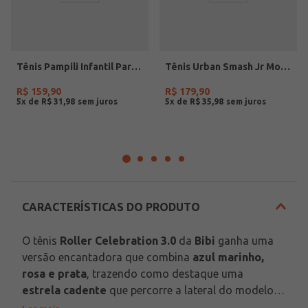
Tênis Pampili Infantil Para Menina - NUDE
Tênis Urban Smash Jr Mormaii Infantil Para Menino- BEGE/BRANCO
R$
159
,
90
R$
179
,
90
5
x de
R$
31
,
98
5
x de
R$
35
,
98
CARACTERÍSTICAS DO PRODUTO
O tênis 
Roller Celebration 3.0
 da 
Bibi
 ganha uma 
versão encantadora que combina 
azul marinho, 
rosa e prata
, trazendo como destaque uma 
estrela cadente
 que percorre a lateral do modelo. 
A biqueira com acabamento em 
glitter
 adiciona um 