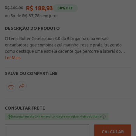
R$
188
,
93
R$
269
,
90
30%
OFF
ou
5
x
de
R$
37,78
sem juros
DESCRIÇÃO DO PRODUTO
O tênis Roller Celebration 3.0 da Bibi ganha uma versão
encantadora que combina azul marinho, rosa e prata, trazendo
como destaque uma estrela cadente que percorre a lateral do
modelo. A biqueira com acabamento em glitter adiciona um toque
Ler Mais
de brilho, tornando o visual ainda mais especial para crianças que
adoram cores, luz e fantasia. O modelo conta com calce fácil,
SALVE OU COMPARTILHE
permitindo que as crianças coloquem o tênis de maneira rápida e
autônoma. A exclusiva Palmilha Fisioflex proporciona a sensação
natural de caminhar descalço, garantindo liberdade e conforto ao
longo do dia. Produzido com materiais respiráveis e atóxicos, o
Roller Celebration 3.0 assegura bem-estar, segurança e ventilação
CONSULTAR FRETE
contínua para acompanhar todas as brincadeiras. Diferenciais que
tornam esta versão ainda mais especial: Calce fácil: Praticidade e
Entrega em ate 24h em Porto Alegre e Regiao Metropolitana
autonomia no uso diário; Solado com luzes LED: Pisca a cada passo,
criando um efeito mágico e colorido; Biqueira com glitter: Brilho
CALCULAR
extra que destaca o design; Materiais atóxicos: Segurança para os