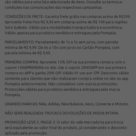
são válidos para uma lista selecionada de itens. Consulte os termos e
condições nas comunicações das respectivas campanhas.
CONDIÇÕES DE FRETE: Garanta frete grátis nas compras acima de R$299.
Aproveite Frete Fixo R$ 9,90 em compras acima de R$ 199 para regiões
Sul e Sudeste. Válido para modalidades transportadora e econômica.
Válido apenas para produtos vendidos e entregues pela Pompéia.
PARCELAMENTO: Parcelamento de 1x a 5x sem juros, com parcela
mínima de R$ 9,99. De 6x a 10x com juros no Cartão Pompéia, com
parcela mínima de R$ 9,99.
PRIMEIRA COMPRA: Aproveite 15% Off na sua primeira compra com o
cupom 15NAPRIMEIRA no site. Use o cupom 20NOAPP em sua primeira
compra no APP e ganhe 20% Off. Válido 01 uso por CPF. Desconto válido
somente para clientes que não realizaram compra online no site ou app
Pompéia anteriormente. Não cumulativo com outras promoções.
Promoções válidas para produtos vendidos e entregues pela marca
Pompéia.
GRANDES MARCAS: Nike, Adidas, New Balance, Asics, Converse e Mizuno.
NÃO SERÁ REALIZADA TROCAS E DEVOLUÇÕES DE MODA INTIMA.
PROMOÇÃO LEVE 3, PAGUE 2: O valor do vale-mercadoria para troca
será equivalente ao valor final do produto, já considerando o desconto
aplicado pela promoção.