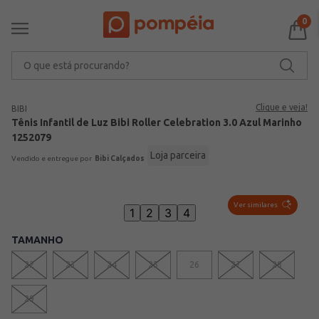
0
O que está procurando?
Clique e veja!
BIBI
Tênis Infantil de Luz Bibi Roller Celebration 3.0 Azul Marinho
1252079
Loja parceira
Bibi Calçados
Ver similares
1
2
3
4
TAMANHO
22
23
24
25
26
27
28
VER MAIS 3
29