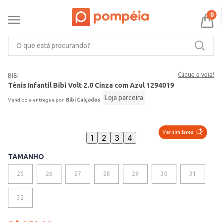
0
O que está procurando?
Clique e veja!
BIBI
Tênis Infantil Bibi Volt 2.0 Cinza com Azul 1294019
Loja parceira
Bibi Calçados
Ver similares
1
2
3
4
TAMANHO
25
26
27
28
29
30
31
VER MAIS 5
32