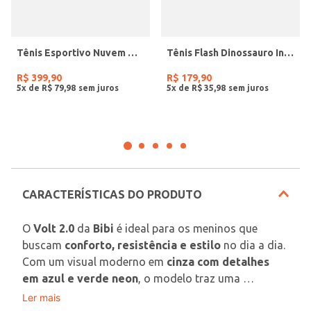
Tênis Esportivo Nuvem Olympikus Masculino PRETO/PRETO
Tênis Flash Dinossauro Infantil Para bebê Menino- PRETO/AZUL/VERDE
R$
399
,
90
R$
179
,
90
5
x de
R$
79
,
98
5
x de
R$
35
,
98
CARACTERÍSTICAS DO PRODUTO
O 
Volt 2.0
 da 
Bibi
 é ideal para os meninos que 
buscam 
conforto, resistência e estilo
 no dia a dia. 
Com um visual moderno em 
cinza com detalhes 
em azul e verde neon
, o modelo traz uma 
proposta esportiva e cheia de energia para 
Ler mais
Perfeito para 
escola, passeios e momentos de 