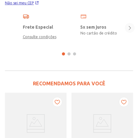
Não sei meu CEP
acompanhar cada passo com segurança e estilo.
Frete Especial
5x sem juros
No cartão de crédito
Consulte condições
RECOMENDAMOS PARA VOCÊ