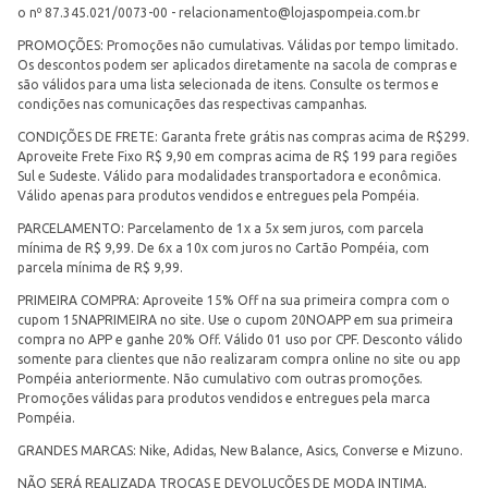
o nº 87.345.021/0073-00 -
relacionamento@lojaspompeia.com.br
PROMOÇÕES: Promoções não cumulativas. Válidas por tempo limitado.
Os descontos podem ser aplicados diretamente na sacola de compras e
são válidos para uma lista selecionada de itens. Consulte os termos e
condições nas comunicações das respectivas campanhas.
CONDIÇÕES DE FRETE: Garanta frete grátis nas compras acima de R$299.
Aproveite Frete Fixo R$ 9,90 em compras acima de R$ 199 para regiões
Sul e Sudeste. Válido para modalidades transportadora e econômica.
Válido apenas para produtos vendidos e entregues pela Pompéia.
PARCELAMENTO: Parcelamento de 1x a 5x sem juros, com parcela
mínima de R$ 9,99. De 6x a 10x com juros no Cartão Pompéia, com
parcela mínima de R$ 9,99.
PRIMEIRA COMPRA: Aproveite 15% Off na sua primeira compra com o
cupom 15NAPRIMEIRA no site. Use o cupom 20NOAPP em sua primeira
compra no APP e ganhe 20% Off. Válido 01 uso por CPF. Desconto válido
somente para clientes que não realizaram compra online no site ou app
Pompéia anteriormente. Não cumulativo com outras promoções.
Promoções válidas para produtos vendidos e entregues pela marca
Pompéia.
GRANDES MARCAS: Nike, Adidas, New Balance, Asics, Converse e Mizuno.
NÃO SERÁ REALIZADA TROCAS E DEVOLUÇÕES DE MODA INTIMA.