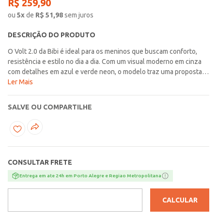
R$
259
,
90
ou
5
x
de
R$
51,98
sem juros
DESCRIÇÃO DO PRODUTO
O Volt 2.0 da Bibi é ideal para os meninos que buscam conforto,
resistência e estilo no dia a dia. Com um visual moderno em cinza
com detalhes em azul e verde neon, o modelo traz uma proposta
esportiva e cheia de energia para acompanhar todas as aventuras.
Ler Mais
Perfeito para escola, passeios e momentos de lazer, o Volt 2.0
oferece segurança e liberdade para brincar, correr e explorar com
SALVE OU COMPARTILHE
total conforto. Seu design funcional facilita o calce, tornando a
rotina mais prática para os pequenos. Destaques que fazem
acontecer: Modelo com calce fácil, ideal para mais praticidade e
autonomia no dia a dia; Design esportivo com combinação de cores
vibrantes, que traz personalidade ao visual; Cabedal com textura
CONSULTAR FRETE
em relevo, agregando estilo e modernidade; Solado com tecnologia
BPLUS, leve e flexível, que absorve impactos e garante
Entrega em ate 24h em Porto Alegre e Regiao Metropolitana
estabilidade; Palmilha Fisioflex, que simula a sensação de andar
descalço e contribui para o desenvolvimento natural dos pés. O
CALCULAR
Volt 2.0 é a escolha perfeita para quem busca um calçado infantil
masculino confortável, tecnológico e cheio de atitude, pronto para