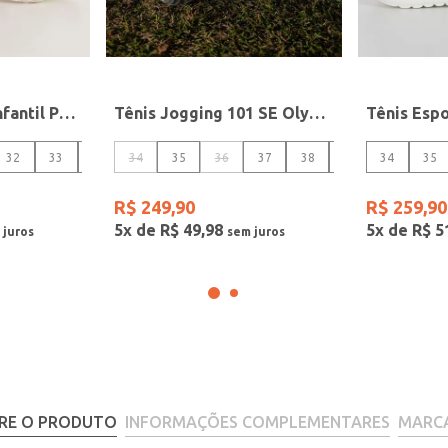
Tênis Toy Story Infantil Para Menina - OFF WHITE/AZUL CLARO
Tênis Jogging 101 SE Olympikus Feminino BEGE
32
33
34
34
35
35
36
37
38
39
34
35
R$
249
,
90
R$
259
,
90
5
x de
R$
49
,
98
5
x de
R$
5
RE O PRODUTO
INFORMAÇÕES COMPLEMENTARES
MARC