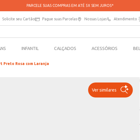
APROVEITE 20% OFF NA SUA PRIMEIRA COMPRA NO APP*
Solicite seu Cartão
Pague suas Parcelas
Nossas Lojas
Atendimento
ANS
INFANTIL
CALÇADOS
ACESSÓRIOS
BE
ort Preto Rosa com Laranja
Ver similares