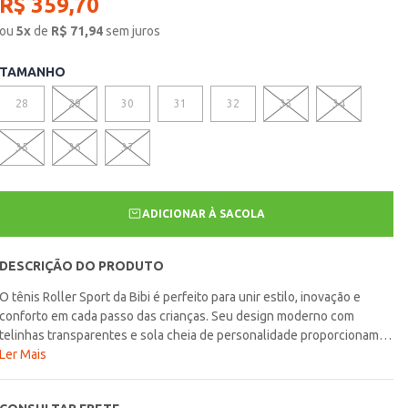
R$
359
,
70
ou
5
x
de
R$
71,94
sem juros
TAMANHO
28
29
30
31
32
33
34
35
36
37
ADICIONAR À SACOLA
DESCRIÇÃO DO PRODUTO
O tênis Roller Sport da Bibi é perfeito para unir estilo, inovação e
conforto em cada passo das crianças. Seu design moderno com
telinhas transparentes e sola cheia de personalidade proporcionam
um visual marcante, divertido e cheio de movimento. As combinações
Ler Mais
de cores em preto, rosa e laranja tornam o modelo versátil e fácil de
compor com diferentes looks casuais e esportivos. Por que escolher