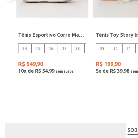
Tênis Esportivo Corre Max Olympikus Feminino BEGE
34
35
36
37
38
39
29
30
31
R$
549
,
90
R$
199
,
90
10
x de
R$
54
,
99
5
x de
R$
39
,
98
SOB