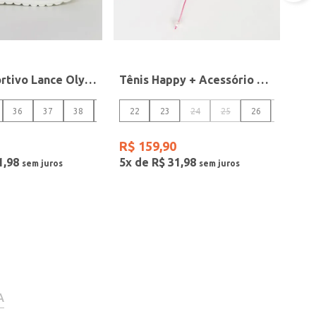
Tênis Esportivo Lance Olympikus Feminino LILAS
Tênis Happy + Acessório Kidy Infantil Para Menina- ROSA CLARO/BRANCO
36
37
38
39
22
23
24
25
26
27
R$
159
,
90
1
,
98
5
x de
R$
31
,
98
A