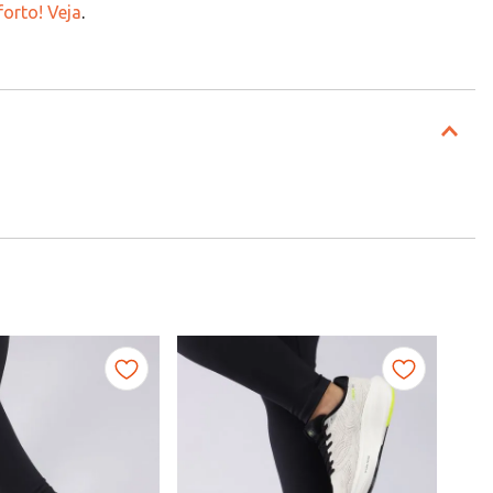
orto! Veja
.