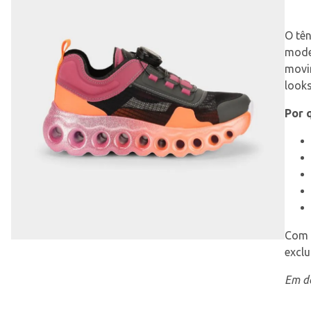
O tên
moder
movim
looks
Por 
Com o
excl
Em de