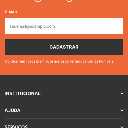
Veja outras opções de
Tênis Masculino Casual e
E-MAIL
Esportivo | Lojas Pompéia!
.
E-
mail
INFORMAÇÕES COMPLEMENTARES
Vendido Por
Lojas Pompéia
Gênero
Masculino
Ao clicar em "Cadastrar" você aceita os
Termos de Uso da Pompéia
INSTITUCIONAL
AJUDA
SERVIÇOS