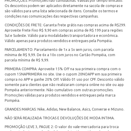
PROMOÇÕES: Promoções não cumulativas. Válidas por tempo limitado.
Os descontos podem ser aplicados diretamente na sacola de compras e
são válidos para uma lista selecionada de itens. Consulte os termos e
condições nas comunicações das respectivas campanhas.
CONDIÇÕES DE FRETE: Garanta frete grátis nas compras acima de R$299.
Aproveite Frete Fixo R$ 9,90 em compras acima de R$ 199 para regiões
Sul e Sudeste. Válido para modalidades transportadora e econômica.
Válido apenas para produtos vendidos e entregues pela Pompéia.
PARCELAMENTO: Parcelamento de 1x a 5x sem juros, com parcela
mínima de R$ 9,99. De 6x a 10x com juros no Cartão Pompéia, com
parcela mínima de R$ 9,99.
PRIMEIRA COMPRA: Aproveite 15% Off na sua primeira compra com o
cupom 15NAPRIMEIRA no site. Use o cupom 20NOAPP em sua primeira
compra no APP e ganhe 20% Off. Válido 01 uso por CPF. Desconto válido
somente para clientes que não realizaram compra online no site ou app
Pompéia anteriormente. Não cumulativo com outras promoções.
Promoções válidas para produtos vendidos e entregues pela marca
Pompéia.
GRANDES MARCAS: Nike, Adidas, New Balance, Asics, Converse e Mizuno.
NÃO SERÁ REALIZADA TROCAS E DEVOLUÇÕES DE MODA INTIMA.
PROMOÇÃO LEVE 3, PAGUE 2: O valor do vale-mercadoria para troca