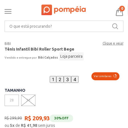
0
O que está procurando?
Clique e veja!
BIBI
Tênis Infantil Bibi Roller Sport Bege
Loja parceira
Bibi Calçados
Ver similares
1
2
3
4
TAMANHO
28
36
R$
209
,
93
R$
299
,
90
30%
OFF
ou
5
x
de
R$
41,98
sem juros