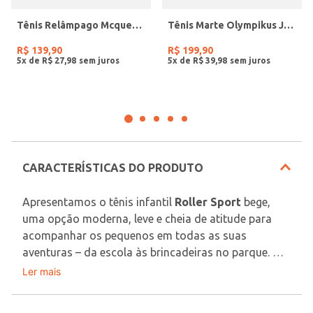
Tênis Relâmpago Mcqueen Infantil Para Menino- PRETO/VERMELHO/BRANCO
Tênis Marte Olympikus Juvenil Para Menino - PRETO
R$
139
,
90
R$
199
,
90
5
x de
R$
27
,
98
5
x de
R$
39
,
98
CARACTERÍSTICAS DO PRODUTO
Apresentamos o tênis infantil 
Roller Sport
 bege, 
uma opção moderna, leve e cheia de atitude para 
acompanhar os pequenos em todas as suas 
aventuras – da escola às brincadeiras no parque. 
Com um design esportivo e urbano, esse modelo é 
Ler mais
Conforto:
 Solado de EVA com design 
ideal para meninos que gostam de 
conforto sem 
inovador, que além de estiloso, absorve 
abrir mão de estilo.