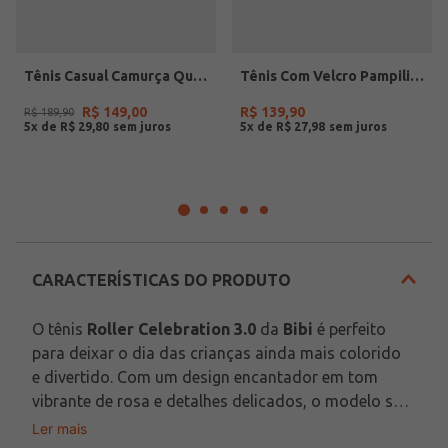
Tênis Casual Camurça Quiz Feminino MARROM
Tênis Com Velcro Pampili Infantil Para Menina - BRANCO/LILAS/ROSA CLARO
R$
149
,
00
R$
139
,
90
R$
189
,
90
5
x de
R$
29
,
80
5
x de
R$
27
,
98
CARACTERÍSTICAS DO PRODUTO
O tênis 
Roller Celebration 3.0
 da 
Bibi
 é perfeito 
para deixar o dia das crianças ainda mais colorido 
e divertido. Com um design encantador em tom 
vibrante de rosa e detalhes delicados, o modelo se 
destaca pelo solado translúcido com 
luzes 
Ler mais
Além do visual lúdico, o modelo foi pensado para 