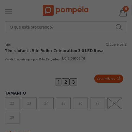
0
O que está procurando?
Clique e veja!
BIBI
Tênis Infantil Bibi Roller Celebration 3.0 LED Rosa
Loja parceira
Bibi Calçados
Ver similares
1
2
3
TAMANHO
22
23
24
25
26
27
28
VER MAIS 3
29