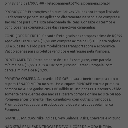
o nº 87.345.021/0073-00 -
relacionamento@lojaspompeia.com.br
PROMOÇÕES: Promoções não cumulativas. Válidas por tempo limitado.
Os descontos podem ser aplicados diretamente na sacola de compras e
são válidos para uma lista selecionada de itens. Consulte os termos e
condições nas comunicações das respectivas campanhas.
CONDIÇÕES DE FRETE: Garanta frete grátis nas compras acima de R$299.
Aproveite Frete Fixo R$ 9,90 em compras acima de R$ 199 para regiões
Sul e Sudeste. Válido para modalidades transportadora e econômica.
Válido apenas para produtos vendidos e entregues pela Pompéia.
PARCELAMENTO: Parcelamento de 1x a 5x sem juros, com parcela
mínima de R$ 9,99. De 6x a 10x com juros no Cartão Pompéia, com
parcela mínima de R$ 9,99.
PRIMEIRA COMPRA: Aproveite 15% Off na sua primeira compra com o
cupom 15NAPRIMEIRA no site. Use o cupom 20NOAPP em sua primeira
compra no APP e ganhe 20% Off. Válido 01 uso por CPF. Desconto válido
somente para clientes que não realizaram compra online no site ou app
Pompéia anteriormente. Não cumulativo com outras promoções.
Promoções válidas para produtos vendidos e entregues pela marca
Pompéia.
GRANDES MARCAS: Nike, Adidas, New Balance, Asics, Converse e Mizuno.
NÃO SERÁ REALIZADA TROCAS E DEVOLUÇÕES DE MODA INTIMA.