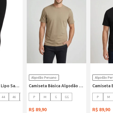
Algodão Peruano
Algodão Pe
Calça Sarja Super Lipo Sawary Feminina Preto
Camiseta Básica Algodão Peruano Elétron Masculina CAQUI
44
46
48
P
M
G
GG
P
M
R$
89
,
90
R$
89
,
90