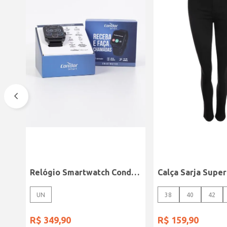
Relógio Smartwatch Condor PRETO
UN
38
40
42
R$
349
,
90
R$
159
,
90