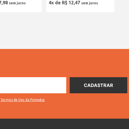
7
,
98
4
x de
R$
12
,
47
s
Termos de Uso da Pompéia