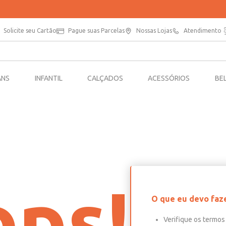
PARCELE SUAS COMPRAS EM ATÉ 5X SEM JUROS*
Solicite seu Cartão
Pague suas Parcelas
Nossas Lojas
Atendimento
ANS
INFANTIL
CALÇADOS
ACESSÓRIOS
BE
ps!
O que eu devo faz
Verifique os termos 