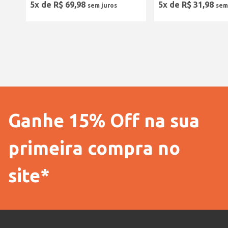
5
x de
R$
69
,
98
5
x de
R$
31
,
98
Ganhe 15% Off na sua
primeira compra no
site*