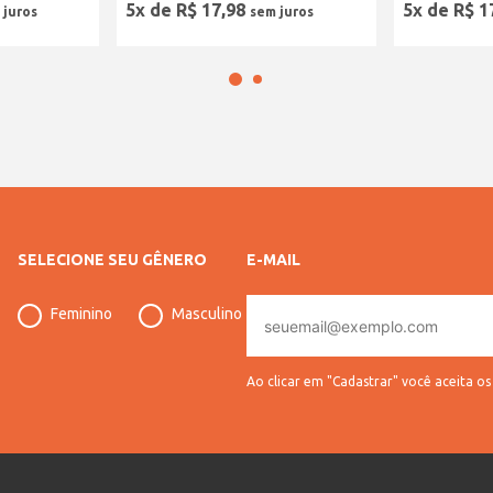
5
x de
R$
17
,
98
5
x de
R$
1
SELECIONE SEU GÊNERO
E-MAIL
E-
Feminino
Masculino
mail
Ao clicar em "Cadastrar" você aceita o