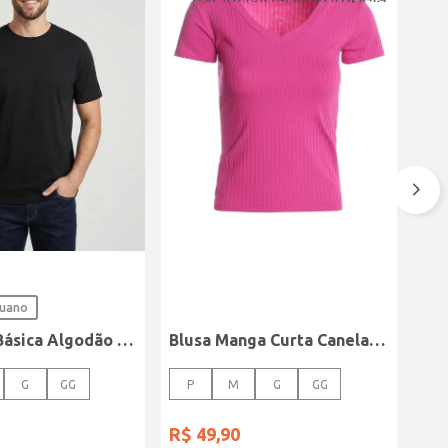
ruano
Camiseta Básica Algodão Peruano Elétron Masculina PRETO
Blusa Manga Curta Canelada Autentique Feminina Rosa
G
GG
P
M
G
GG
R$
49
,
90