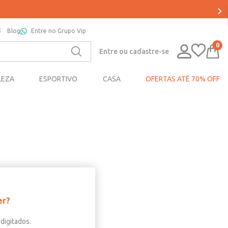
Blog
Entre no Grupo Vip
0
Entre ou cadastre-se
LEZA
ESPORTIVO
CASA
OFERTAS ATÉ 70% OFF
er?
digitados.