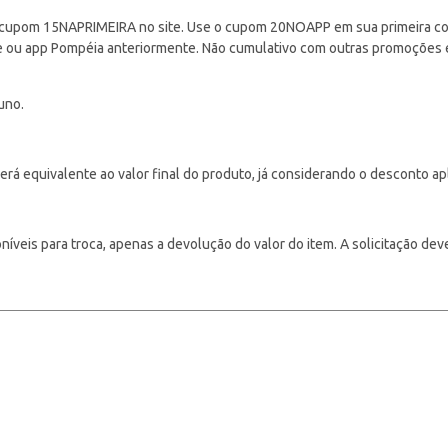
cupom 15NAPRIMEIRA no site. Use o cupom 20NOAPP em sua primeira com
ite ou app Pompéia anteriormente. Não cumulativo com outras promoções
uno.
á equivalente ao valor final do produto, já considerando o desconto ap
veis para troca, apenas a devolução do valor do item. A solicitação deve s