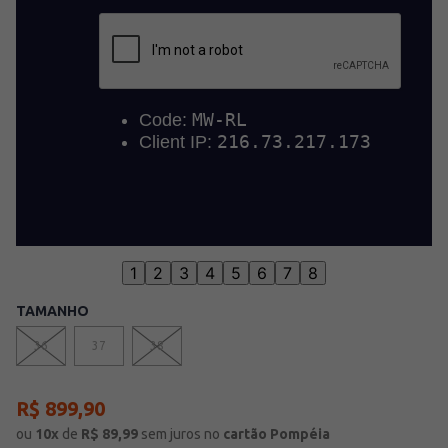
1
2
3
4
5
6
7
8
TAMANHO
36
37
38
R$
899
,
90
ou
10
x
de
R$
89,99
sem juros
no
cartão Pompéia