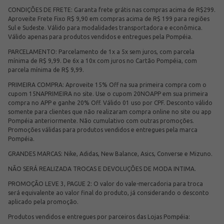
CONDIÇÕES DE FRETE: Garanta frete grátis nas compras acima de R$299.
Aproveite Frete Fixo R$ 9,90 em compras acima de R$ 199 para regiões
Sul e Sudeste. Válido para modalidades transportadora e econômica.
Válido apenas para produtos vendidos e entregues pela Pompéia.
PARCELAMENTO: Parcelamento de 1x a 5x sem juros, com parcela
mínima de R$ 9,99. De 6x a 10x com juros no Cartão Pompéia, com
parcela mínima de R$ 9,99.
PRIMEIRA COMPRA: Aproveite 15% Off na sua primeira compra com o
cupom 15NAPRIMEIRA no site. Use o cupom 20NOAPP em sua primeira
compra no APP e ganhe 20% Off. Válido 01 uso por CPF. Desconto válido
somente para clientes que não realizaram compra online no site ou app
Pompéia anteriormente. Não cumulativo com outras promoções.
Promoções válidas para produtos vendidos e entregues pela marca
Pompéia.
GRANDES MARCAS: Nike, Adidas, New Balance, Asics, Converse e Mizuno.
NÃO SERÁ REALIZADA TROCAS E DEVOLUÇÕES DE MODA INTIMA.
PROMOÇÃO LEVE 3, PAGUE 2: O valor do vale-mercadoria para troca
será equivalente ao valor final do produto, já considerando o desconto
aplicado pela promoção.
Produtos vendidos e entregues por parceiros das Lojas Pompéia: