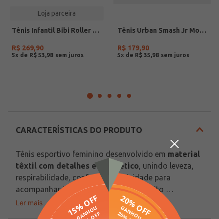
Loja parceira
Tênis Infantil Bibi Roller Celebration 3.0 LED Rosa
Tênis Urban Smash Jr Mormaii Infantil Para Menino- BEGE/BRANCO
R$
269
,
90
R$
179
,
90
5
x de
R$
53
,
98
5
x de
R$
35
,
98
CARACTERÍSTICAS DO PRODUTO
Tênis esportivo feminino desenvolvido em 
material 
têxtil com detalhes em sintético
, unindo leveza, 
respirabilidade, conforto e praticidade para 
acompanhar treinos e a rotina com muito 
desempenho. Possui forro têxtil, bico arredondado, 
Ler mais
Indicado Para: Corrida + 21km
fecho por cadarço e palmilha macia, oferecendo 