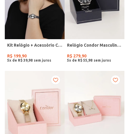
Kit Relógio + Acessório Condor Feminino PRATA
Relógio Condor Masculino PRATA
R$
199
,
90
R$
279
,
90
5
x de
R$
39
,
98
5
x de
R$
55
,
98