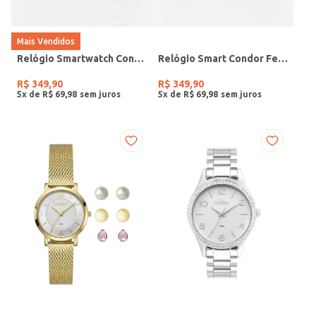
Mais Vendidos
Relógio Smartwatch Condor PRETO
Relógio Smart Condor Feminino ROSE
R$
349
,
90
R$
349
,
90
5
x de
R$
69
,
98
5
x de
R$
69
,
98