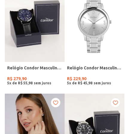
Relógio Condor Masculino PRETO
Relógio Condor Masculino PRATA
R$
279
,
90
R$
229
,
90
5
x de
R$
55
,
98
5
x de
R$
45
,
98