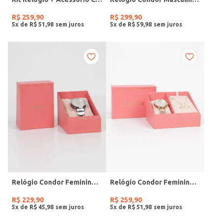
R$
259
,
90
R$
299
,
90
5
x de
R$
51
,
98
5
x de
R$
59
,
98
Relógio Condor Feminino PRATA
Relógio Condor Feminino DOURADO
R$
229
,
90
R$
259
,
90
5
x de
R$
45
,
98
5
x de
R$
51
,
98