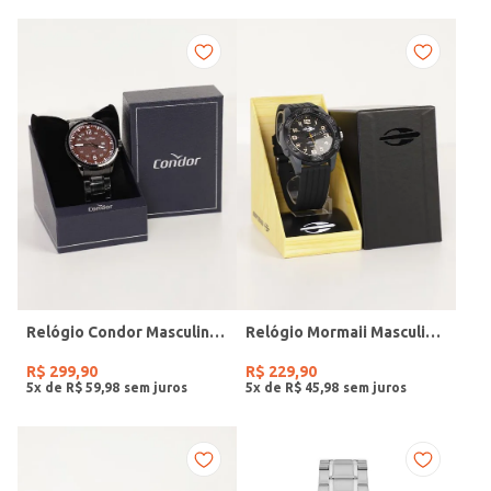
Relógio Condor Masculino PRETO
Relógio Mormaii Masculino PRETO
R$
299
,
90
R$
229
,
90
5
x de
R$
59
,
98
5
x de
R$
45
,
98