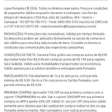
Lojas Pompéia | © 2026, Todos os direitos reservados. Preços e condições
de pagamento válidos enquanto durarem os estoques. Lins Ferrão
Artigos do Vestuário LTDA Rua Júlio de Castilhos, 404 – Centro –
Camaquã – RS CEP 96.780-072 – Fone: 0800 000 5353 Inscrito no CNPJ sob
o nº 87.345.021/0073-00 -
relacionamento@lojaspompeia.com.br
PROMOÇÕES: Promoções não cumulativas. Válidas por tempo limitado.
Os descontos podem ser aplicados diretamente na sacola de compras e
são válidos para uma lista selecionada de itens. Consulte os termos e
condições nas comunicações das respectivas campanhas.
CONDIÇÕES DE FRETE: Garanta frete grátis nas compras acima de R$299.
Aproveite Frete Fixo R$ 9,90 em compras acima de R$ 199 para regiões
Sul e Sudeste. Válido para modalidades transportadora e econômica.
Válido apenas para produtos vendidos e entregues pela Pompéia.
PARCELAMENTO: Parcelamento de 1x a 5x sem juros, com parcela
mínima de R$ 9,99. De 6x a 10x com juros no Cartão Pompéia, com
parcela mínima de R$ 9,99.
PRIMEIRA COMPRA: Aproveite 15% Off na sua primeira compra com o
cupom 15NAPRIMEIRA no site. Use o cupom 20NOAPP em sua primeira
compra no APP e ganhe 20% Off. Válido 01 uso por CPF. Desconto válido
somente para clientes que não realizaram compra online no site ou app
Pompéia anteriormente. Não cumulativo com outras promoções.