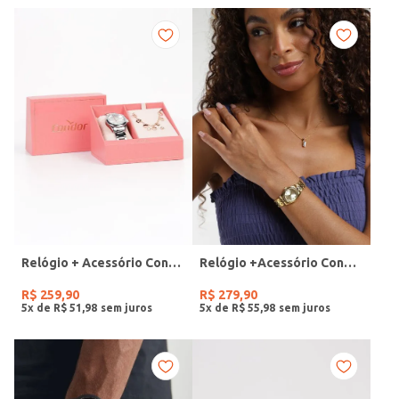
Relógio + Acessório Condor Feminino PRATA
Relógio +Acessório Condor Feminino DOURADO
R$
259
,
90
R$
279
,
90
5
x de
R$
51
,
98
5
x de
R$
55
,
98