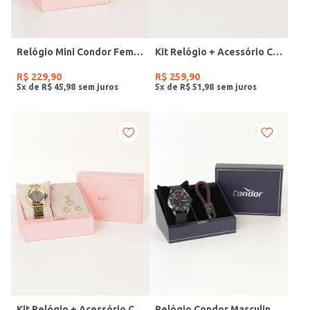
Relógio Mini Condor Feminino DOURADO
Kit Relógio + Acessório Condor Feminino DOURADO
R$
229
,
90
R$
259
,
90
5
x de
R$
45
,
98
5
x de
R$
51
,
98
Kit Relógio + Acessório Condor Feminino DOURADO
Relógio Condor Masculino PRETO