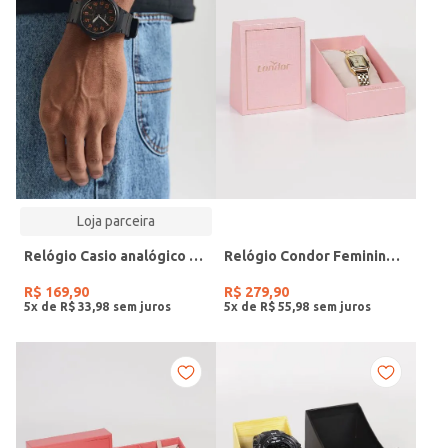
Loja parceira
Relógio Casio analógico MW-240-4BVDF-SC
Relógio Condor Feminino DOURADO
R$
169
,
90
R$
279
,
90
5
x de
R$
33
,
98
5
x de
R$
55
,
98