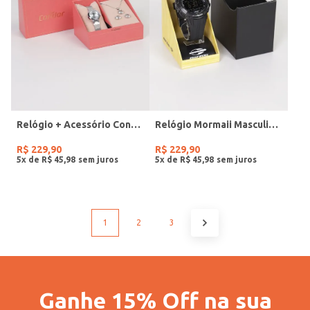
Relógio + Acessório Condor Feminino PRATA
Relógio Mormaii Masculino PRETO
R$
229
,
90
R$
229
,
90
5
x de
R$
45
,
98
5
x de
R$
45
,
98
1
2
3
Ganhe 15% Off na sua