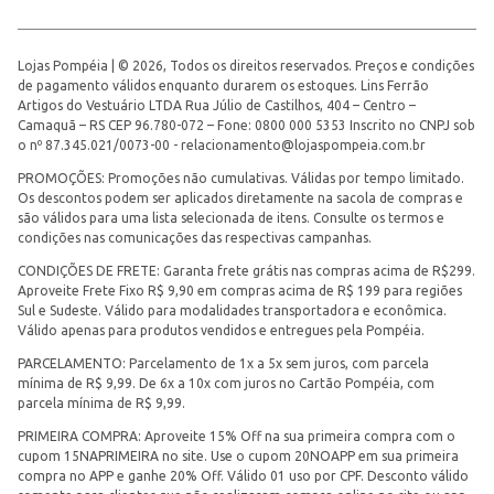
Lojas Pompéia | © 2026, Todos os direitos reservados. Preços e condições
de pagamento válidos enquanto durarem os estoques. Lins Ferrão
Artigos do Vestuário LTDA Rua Júlio de Castilhos, 404 – Centro –
Camaquã – RS CEP 96.780-072 – Fone: 0800 000 5353 Inscrito no CNPJ sob
o nº 87.345.021/0073-00 -
relacionamento@lojaspompeia.com.br
PROMOÇÕES: Promoções não cumulativas. Válidas por tempo limitado.
Os descontos podem ser aplicados diretamente na sacola de compras e
são válidos para uma lista selecionada de itens. Consulte os termos e
condições nas comunicações das respectivas campanhas.
CONDIÇÕES DE FRETE: Garanta frete grátis nas compras acima de R$299.
Aproveite Frete Fixo R$ 9,90 em compras acima de R$ 199 para regiões
Sul e Sudeste. Válido para modalidades transportadora e econômica.
Válido apenas para produtos vendidos e entregues pela Pompéia.
PARCELAMENTO: Parcelamento de 1x a 5x sem juros, com parcela
mínima de R$ 9,99. De 6x a 10x com juros no Cartão Pompéia, com
parcela mínima de R$ 9,99.
PRIMEIRA COMPRA: Aproveite 15% Off na sua primeira compra com o
cupom 15NAPRIMEIRA no site. Use o cupom 20NOAPP em sua primeira
compra no APP e ganhe 20% Off. Válido 01 uso por CPF. Desconto válido