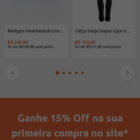
Relógio Smartwatch Condor PRETO
Calça Sarja Super Lipo Sawary Feminina Preto
R$
349
,
90
R$
159
,
90
5
x de
R$
69
,
98
5
x de
R$
31
,
98
Ganhe 15% Off na sua
primeira compra no site*