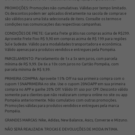
PROMOÇÕES: Promoções não cumulativas. Válidas por tempo limitado.
Os descontos podem ser aplicados diretamente na sacola de compras e
são válidos para uma lista selecionada de itens. Consulte os termos e
condições nas comunicações das respectivas campanhas.
CONDIÇÕES DE FRETE: Garanta frete grátis nas compras acima de R$299.
Aproveite Frete Fixo R$ 9,90 em compras acima de R$ 199 para regiões
Sul e Sudeste. Válido para modalidades transportadora e econômica.
Válido apenas para produtos vendidos e entregues pela Pompéia.
PARCELAMENTO: Parcelamento de 1x a 5x sem juros, com parcela
mínima de R$ 9,99. De 6x a 10x com juros no Cartão Pompéia, com
parcela mínima de R$ 9,99.
PRIMEIRA COMPRA: Aproveite 15% Off na sua primeira compra com o
cupom 15NAPRIMEIRA no site. Use o cupom 20NOAPP em sua primeira
compra no APP e ganhe 20% Off. Válido 01 uso por CPF. Desconto válido
somente para clientes que não realizaram compra online no site ou app
Pompéia anteriormente. Não cumulativo com outras promoções.
Promoções válidas para produtos vendidos e entregues pela marca
Pompéia.
GRANDES MARCAS: Nike, Adidas, New Balance, Asics, Converse e Mizuno.
NÃO SERÁ REALIZADA TROCAS E DEVOLUÇÕES DE MODA INTIMA.