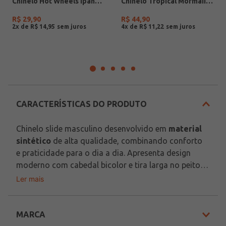
Chinelo Hot Wheels Ipanema Juvenil Para Menino- VERMELHO/PRETO
Chinelo Tropical Mormaii Masculino BRANCO/AZUL
R$
29
,
90
R$
44
,
90
2
x de
R$
14
,
95
4
x de
R$
11
,
22
CARACTERÍSTICAS DO PRODUTO
Chinelo slide masculino desenvolvido em 
material 
sintético
 de alta qualidade, combinando conforto 
e praticidade para o dia a dia. Apresenta design 
moderno com cabedal bicolor e tira larga no peito 
do pé que garante bom ajuste e reforça o visual 
Ler mais
Indicado Para: Dia a Dia
esportivo. Possui palmilha anatômica que 
Material: Sintético
proporciona maciez e suporte durante o uso, além 
de solado com frisos antiderrapantes que oferecem 
MARCA
Em decorrência do uso do flash, as peças podem 
segurança e estabilidade ao caminhar. Perfeito para 