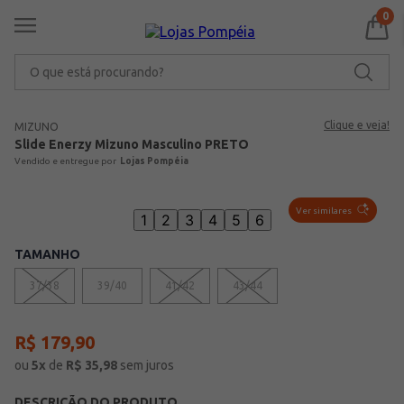
0
O que está procurando?
Clique e veja!
MIZUNO
Slide Enerzy Mizuno Masculino PRETO
Lojas Pompéia
Ver similares
1
2
3
4
5
6
TAMANHO
37/38
39/40
41/42
43/44
R$
179
,
90
ou
5
x
de
R$
35,98
sem juros
DESCRIÇÃO DO PRODUTO