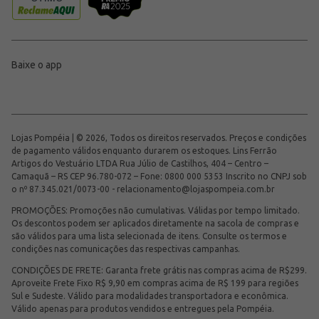
Baixe o app
Lojas Pompéia | © 2026, Todos os direitos reservados. Preços e condições
de pagamento válidos enquanto durarem os estoques. Lins Ferrão
Artigos do Vestuário LTDA Rua Júlio de Castilhos, 404 – Centro –
Camaquã – RS CEP 96.780-072 – Fone: 0800 000 5353 Inscrito no CNPJ sob
o nº 87.345.021/0073-00 -
relacionamento@lojaspompeia.com.br
PROMOÇÕES: Promoções não cumulativas. Válidas por tempo limitado.
Os descontos podem ser aplicados diretamente na sacola de compras e
são válidos para uma lista selecionada de itens. Consulte os termos e
condições nas comunicações das respectivas campanhas.
CONDIÇÕES DE FRETE: Garanta frete grátis nas compras acima de R$299.
Aproveite Frete Fixo R$ 9,90 em compras acima de R$ 199 para regiões
Sul e Sudeste. Válido para modalidades transportadora e econômica.
Válido apenas para produtos vendidos e entregues pela Pompéia.