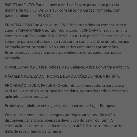
PARCELAMENTO: Parcelamento de 1x a 5x sem juros, com parcela
mínima de R$ 9,99. De 6x a 10x com juros no Cartão Pompéia, com
parcela mínima de R$ 9,99.
PRIMEIRA COMPRA: Aproveite 15% Off na sua primeira compra com o
cupom 15NAPRIMEIRA no site. Use o cupom 20NOAPP em sua primeira
compra no APP e ganhe 20% Off. Válido 01 uso por CPF. Desconto válido
somente para clientes que não realizaram compra online no site ou app
Pompéia anteriormente. Não cumulativo com outras promoções.
Promoções válidas para produtos vendidos e entregues pela marca
Pompéia.
GRANDES MARCAS: Nike, Adidas, New Balance, Asics, Converse e Mizuno.
NÃO SERÁ REALIZADA TROCAS E DEVOLUÇÕES DE MODA INTIMA.
PROMOÇÃO LEVE 3, PAGUE 2: O valor do vale-mercadoria para troca
será equivalente ao valor final do produto, já considerando o desconto
aplicado pela promoção.
Produtos vendidos e entregues por parceiros das Lojas Pompéia:
Os produtos vendidos e entregues por lojas parceiras não estão
disponíveis para troca, apenas a devolução do valor do item. A
solicitação deve ser realizada online, em até 7 dias corridos a partir da
data de recebimento da compra.