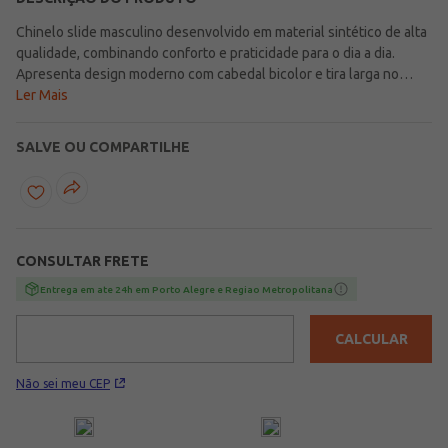
Chinelo slide masculino desenvolvido em material sintético de alta
qualidade, combinando conforto e praticidade para o dia a dia.
Apresenta design moderno com cabedal bicolor e tira larga no
peito do pé que garante bom ajuste e reforça o visual esportivo.
Ler Mais
Possui palmilha anatômica que proporciona maciez e suporte
durante o uso, além de solado com frisos antiderrapantes que
SALVE OU COMPARTILHE
oferecem segurança e estabilidade ao caminhar. Perfeito para
momentos de relaxamento ou composições casuais com muito
estilo, invista!\n\nIndicado Para: Dia a Dia\nMaterial: Sintético
CONSULTAR FRETE
Entrega em ate 24h em Porto Alegre e Regiao Metropolitana
CALCULAR
Não sei meu CEP