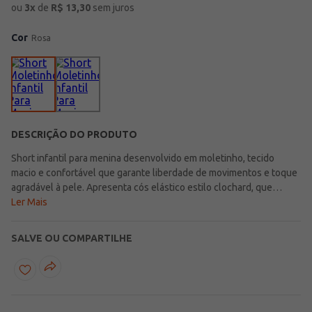
ou
3
x
de
R$
13,30
sem juros
Cor
Rosa
DESCRIÇÃO DO PRODUTO
Short infantil para menina desenvolvido em moletinho, tecido
macio e confortável que garante liberdade de movimentos e toque
agradável à pele. Apresenta cós elástico estilo clochard, que
proporciona ajuste perfeito e um visual moderno, além de barra
Ler Mais
com acabamento simples. O diferencial fica por conta do delicado
bordado de corações na parte frontal, que adiciona charme e
SALVE OU COMPARTILHE
feminilidade à peça. Ideal para compor looks casuais e
encantadores para o dia a dia!\n\nTecido: Moletinho\nComposição:
73% algodão, 22% poliéster, 05% elastano