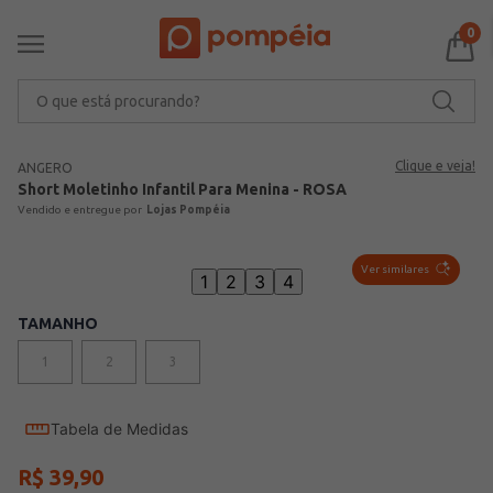
0
O que está procurando?
Clique e veja!
ANGERO
Short Moletinho Infantil Para Menina - ROSA
Lojas Pompéia
Ver similares
1
2
3
4
TAMANHO
1
2
3
Tabela de Medidas
R$
39
,
90