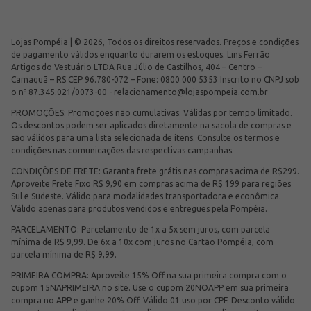
Lojas Pompéia | © 2026, Todos os direitos reservados. Preços e condições
de pagamento válidos enquanto durarem os estoques. Lins Ferrão
Artigos do Vestuário LTDA Rua Júlio de Castilhos, 404 – Centro –
Camaquã – RS CEP 96.780-072 – Fone: 0800 000 5353 Inscrito no CNPJ sob
o nº 87.345.021/0073-00 -
relacionamento@lojaspompeia.com.br
PROMOÇÕES: Promoções não cumulativas. Válidas por tempo limitado.
Os descontos podem ser aplicados diretamente na sacola de compras e
são válidos para uma lista selecionada de itens. Consulte os termos e
condições nas comunicações das respectivas campanhas.
CONDIÇÕES DE FRETE: Garanta frete grátis nas compras acima de R$299.
Aproveite Frete Fixo R$ 9,90 em compras acima de R$ 199 para regiões
Sul e Sudeste. Válido para modalidades transportadora e econômica.
Válido apenas para produtos vendidos e entregues pela Pompéia.
PARCELAMENTO: Parcelamento de 1x a 5x sem juros, com parcela
mínima de R$ 9,99. De 6x a 10x com juros no Cartão Pompéia, com
parcela mínima de R$ 9,99.
PRIMEIRA COMPRA: Aproveite 15% Off na sua primeira compra com o
cupom 15NAPRIMEIRA no site. Use o cupom 20NOAPP em sua primeira
compra no APP e ganhe 20% Off. Válido 01 uso por CPF. Desconto válido