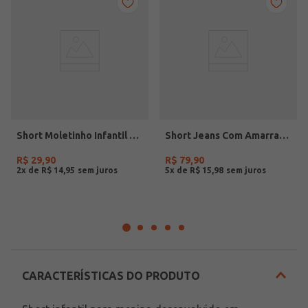
Short Moletinho Infantil Para Menina - ROSA
Short Jeans Com Amarração Infantil Para Menina - AZUL
R$
29
,
90
R$
79
,
90
2
x de
R$
14
,
95
5
x de
R$
15
,
98
CARACTERÍSTICAS DO PRODUTO