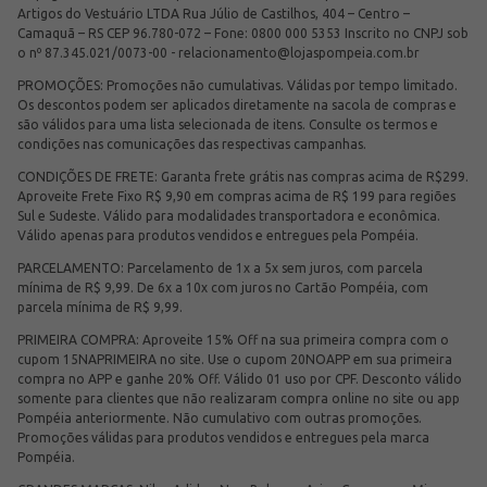
Artigos do Vestuário LTDA Rua Júlio de Castilhos, 404 – Centro –
Camaquã – RS CEP 96.780-072 – Fone: 0800 000 5353 Inscrito no CNPJ sob
o nº 87.345.021/0073-00 -
relacionamento@lojaspompeia.com.br
PROMOÇÕES: Promoções não cumulativas. Válidas por tempo limitado.
Os descontos podem ser aplicados diretamente na sacola de compras e
são válidos para uma lista selecionada de itens. Consulte os termos e
condições nas comunicações das respectivas campanhas.
CONDIÇÕES DE FRETE: Garanta frete grátis nas compras acima de R$299.
Aproveite Frete Fixo R$ 9,90 em compras acima de R$ 199 para regiões
Sul e Sudeste. Válido para modalidades transportadora e econômica.
Válido apenas para produtos vendidos e entregues pela Pompéia.
PARCELAMENTO: Parcelamento de 1x a 5x sem juros, com parcela
mínima de R$ 9,99. De 6x a 10x com juros no Cartão Pompéia, com
parcela mínima de R$ 9,99.
PRIMEIRA COMPRA: Aproveite 15% Off na sua primeira compra com o
cupom 15NAPRIMEIRA no site. Use o cupom 20NOAPP em sua primeira
compra no APP e ganhe 20% Off. Válido 01 uso por CPF. Desconto válido
somente para clientes que não realizaram compra online no site ou app
Pompéia anteriormente. Não cumulativo com outras promoções.
Promoções válidas para produtos vendidos e entregues pela marca
Pompéia.