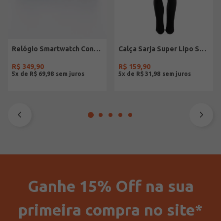
Relógio Smartwatch Condor PRETO
Calça Sarja Super Lipo Sawary Feminina Preto
R$
349
,
90
R$
159
,
90
5
x de
R$
69
,
98
5
x de
R$
31
,
98
Ganhe 15% Off na sua
primeira compra no site*