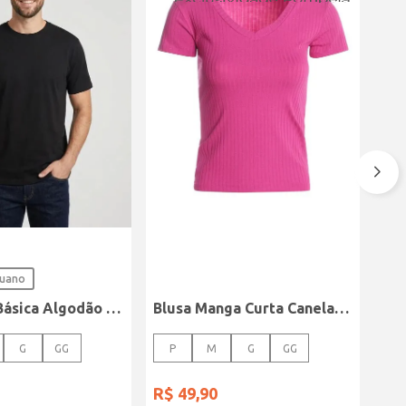
ruano
Camiseta Básica Algodão Peruano Elétron Masculina PRETO
Blusa Manga Curta Canelada Autentique Feminina Rosa
G
GG
P
M
G
GG
R$
49
,
90