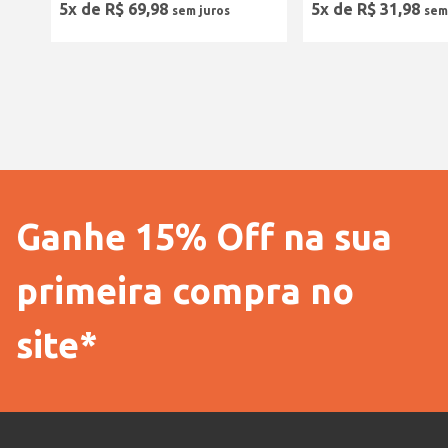
5
x de
R$
69
,
98
5
x de
R$
31
,
98
Ganhe 15% Off na sua
primeira compra no
site*