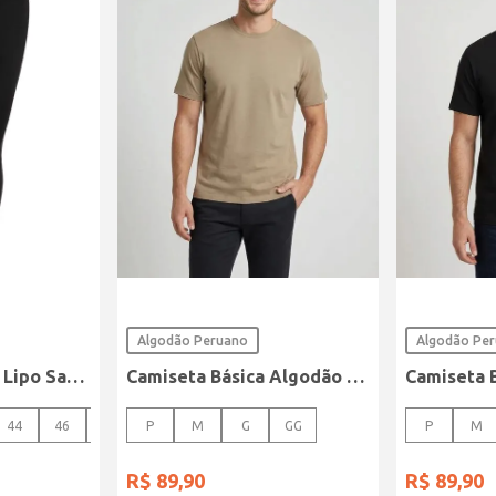
Algodão Peruano
Algodão Pe
Calça Sarja Super Lipo Sawary Feminina Preto
Camiseta Básica Algodão Peruano Elétron Masculina CAQUI
44
46
48
P
M
G
GG
P
M
R$
89
,
90
R$
89
,
90