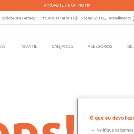
APROVEITE 5% OFF NO PIX
Solicite seu Cartão
Pague suas Parcelas
Nossas Lojas
Atendimento
ANS
INFANTIL
CALÇADOS
ACESSÓRIOS
BE
ps!
O que eu devo faz
Verifique os termos 