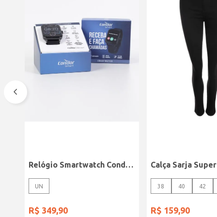
Relógio Smartwatch Condor PRETO
UN
38
40
42
R$
349
,
90
R$
159
,
90