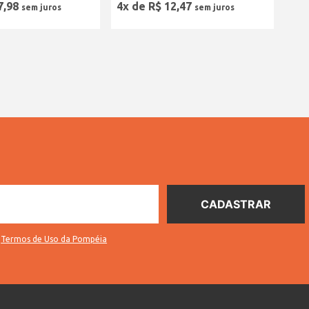
7
,
98
4
x de
R$
12
,
47
s
Termos de Uso da Pompéia