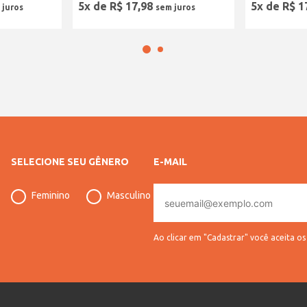
5
x de
R$
17
,
98
5
x de
R$
1
SELECIONE SEU GÊNERO
E-MAIL
E-
Feminino
Masculino
mail
Ao clicar em "Cadastrar" você aceita o