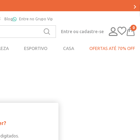
Blog
Entre no Grupo Vip
0
Entre ou cadastre-se
LEZA
ESPORTIVO
CASA
OFERTAS ATÉ 70% OFF
er?
digitados.