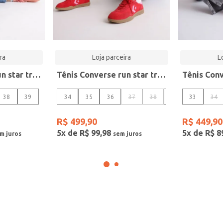
ra
Loja parceira
L
Tênis Converse run star trainer
Tênis Converse run star trainer
Tênis Conv
38
39
34
35
36
37
38
39
33
34
R$
499
,
90
R$
449
,
90
5
x de
R$
99
,
98
5
x de
R$
8