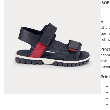
SOB
A san
ativi
permi
refin
Pensa
sensa
enqu
incen
Prin