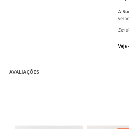
A 
Su
verão
Em de
Veja
AVALIAÇÕES