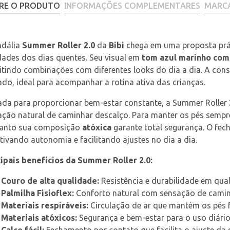
RE O PRODUTO
INFORMAÇÕES COMPLEMENTARES
MARC
dália 
Summer Roller 2.0
 da 
Bibi
 chega em uma proposta pr
dades dos dias quentes. Seu visual em 
tom azul marinho com
tindo combinações com diferentes looks do dia a dia. A con
ado, ideal para acompanhar a rotina ativa das crianças.
da para proporcionar bem-estar constante, a Summer Roller 2.0
ção natural de caminhar descalço. Para manter os pés sempr
anto sua composição 
atóxica
 garante total segurança. O fe
tivando autonomia e facilitando ajustes no dia a dia.
cipais benefícios da Summer Roller 2.0:
Couro de alta qualidade:
 Resistência e durabilidade em qua
Palmilha Fisioflex:
 Conforto natural com sensação de camin
Materiais respiráveis:
 Circulação de ar que mantém os pés 
Materiais atóxicos:
 Segurança e bem-estar para o uso diário