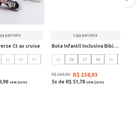
oja parceira
Loja parceira
erse Ct as cruise
Bota Infantil Inclusiva Bibi Para Todos Preta
35
36
37
38
25
39
26
27
28
29
30
R$
258
,
93
R$
369
,
90
9
,
98
5
x de
R$
51
,
78