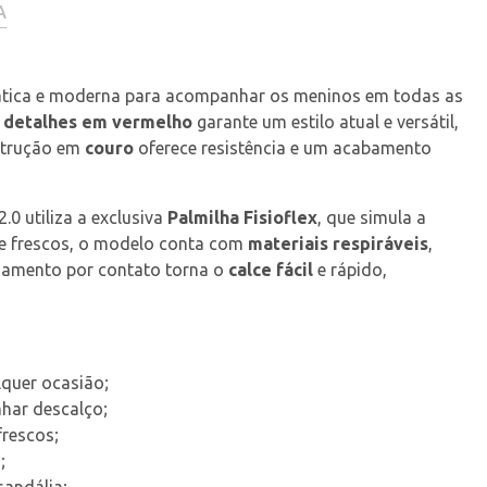
A
ática e moderna para acompanhar os meninos em todas as 
 detalhes em vermelho
 garante um estilo atual e versátil, 
strução em 
couro
 oferece resistência e um acabamento 
 utiliza a exclusiva 
Palmilha Fisioflex
, que simula a 
e frescos, o modelo conta com 
materiais respiráveis
, 
chamento por contato torna o 
calce fácil
 e rápido, 
lquer ocasião;
har descalço;
frescos;
;