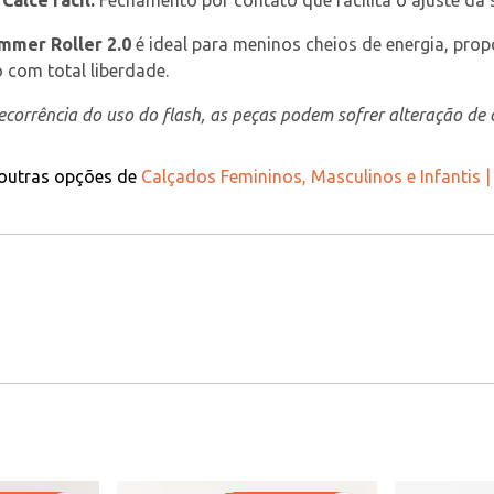
Calce fácil:
 Fechamento por contato que facilita o ajuste da 
mmer Roller 2.0
 é ideal para meninos cheios de energia, prop
 com total liberdade.
corrência do uso do flash, as peças podem sofrer alteração de c
 outras opções de
Calçados Femininos, Masculinos e Infantis 