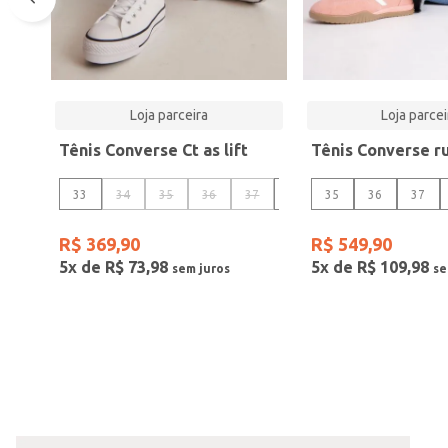
Loja parceira
Loja parcei
Tênis Converse Ct as lift
33
34
35
36
37
38
35
36
37
R$
369
,
90
R$
549
,
90
5
x de
R$
73
,
98
5
x de
R$
109
,
98