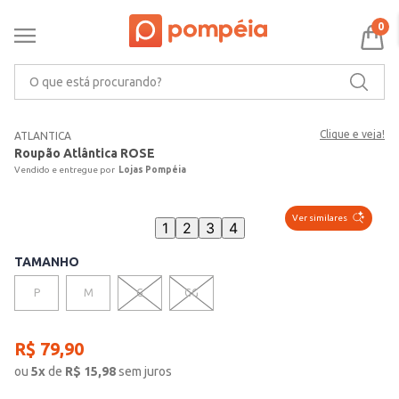
0
O que está procurando?
Clique e veja!
ATLANTICA
Roupão Atlântica ROSE
Lojas Pompéia
Ver similares
1
2
3
4
TAMANHO
P
M
G
GG
R$
79
,
90
ou
5
x
de
R$
15,98
sem juros