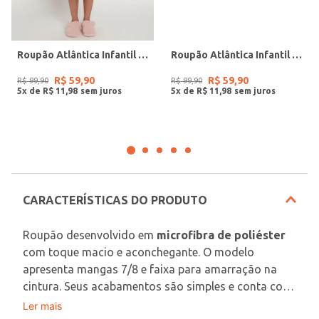
Roupão Atlântica Infantil - ROSA CLARO
Roupão Atlântica Infantil - AZUL CLARO
R$
59
,
90
R$
59
,
90
R$
99
,
90
R$
99
,
90
5
x de
R$
11
,
98
5
x de
R$
11
,
98
CARACTERÍSTICAS DO PRODUTO
Roupão desenvolvido em 
microfibra de poliéster
com toque macio e aconchegante. O modelo 
apresenta mangas 7/8 e faixa para amarração na 
cintura. Seus acabamentos são simples e conta com 
dois bolsos frontais funcionais. Possui tratamento 
Ler mais
Tecido: Microfibra