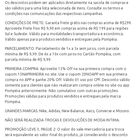
Os descontos podem ser aplicados diretamente na sacola de compras e
são válidos para uma lista selecionada de itens. Consulte os termos e
condições nas comunicações das respectivas campanhas.
CONDIÇÕES DE FRETE: Garanta frete grátis nas compras acima de R$299.
Aproveite Frete Fixo R$ 9,90 em compras acima de R$ 199 para regiões
Sul e Sudeste. Válido para modalidades transportadora e econômica.
Válido apenas para produtos vendidos e entregues pela Pompéia.
PARCELAMENTO: Parcelamento de 1x a 5x sem juros, com parcela
mínima de R$ 9,99. De 6x a 10x com juros no Cartão Pompéia, com
parcela mínima de R$ 9,99.
PRIMEIRA COMPRA: Aproveite 15% Off na sua primeira compra com o
cupom 15NAPRIMEIRA no site. Use o cupom 20NOAPP em sua primeira
compra no APP e ganhe 20% Off. Válido 01 uso por CPF. Desconto válido
somente para clientes que não realizaram compra online no site ou app
Pompéia anteriormente. Não cumulativo com outras promoções.
Promoções válidas para produtos vendidos e entregues pela marca
Pompéia.
GRANDES MARCAS: Nike, Adidas, New Balance, Asics, Converse e Mizuno.
NÃO SERÁ REALIZADA TROCAS E DEVOLUÇÕES DE MODA INTIMA.
PROMOÇÃO LEVE 3, PAGUE 2: O valor do vale-mercadoria para troca
será equivalente ao valor final do produto, já considerando o desconto