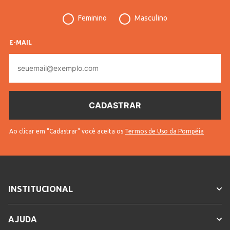
Código
Feminino
Masculino
49267
Pompéia
E-MAIL
Vendido
Lojas Pompéia
Por
E-
mail
Código
10705304926701
Completo
* Para sua segurança, não
Sem troca
efetuamos a troca deste produto.
Gênero
Feminino
Ao clicar em "Cadastrar" você aceita os
Termos de Uso da Pompéia
Confecção
Convencional
Idade
Adulto
INSTITUCIONAL
Tecido
Lã
Cores
Rose
AJUDA