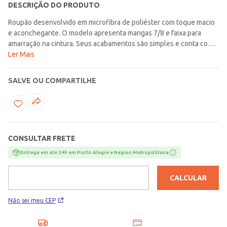
DESCRIÇÃO DO PRODUTO
Roupão desenvolvido em microfibra de poliéster com toque macio
e aconchegante. O modelo apresenta mangas 7/8 e faixa para
amarração na cintura. Seus acabamentos são simples e conta com
dois bolsos frontais funcionais. Possui tratamento antipilling que é
Ler Mais
responsável por não gerar as indesejáveis bolinhas, e ação
antialérgica. O roupão é aquela peça essencial para te aquecer nos
SALVE OU COMPARTILHE
dias frios, ele mantém as sensações do banho, promove aconchego
para os momentos de relaxamento, além de te manter confortável
enquanto você escolhe a roupa certa. Desperte seus sentidos e
envolva-se em conforto e luxo com nosso roupão irresistivelmente
macio! Tecido: Microfibra Composição: 100% poliéster Linha:
CONSULTAR FRETE
Sofisticata Premium Marca: Atlântica Produto da coleção
Outono/Inverno Lojas Pompéia.com
Entrega em ate 24h em Porto Alegre e Regiao Metropolitana
CALCULAR
Não sei meu CEP