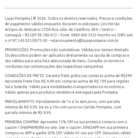
Lojas Pompéia | © 2026, Todos os direitos reservados. Preços e condições
de pagamento válidos enquanto durarem os estoques. Lins Ferrão
Artigos do Vestuário LTDA Rua Júlio de Castilhos, 404 – Centro –
Camaquã – RS CEP 96.780-072 – Fone: 0800 000 5353 Inscrito no CNPJ sob
o nº 87.345.021/0073-00 -
relacionamento@lojaspompeia.com.br
PROMOÇÕES: Promoções não cumulativas. Válidas por tempo limitado.
Os descontos podem ser aplicados diretamente na sacola de compras e
são válidos para uma lista selecionada de itens. Consulte os termos e
condições nas comunicações das respectivas campanhas.
CONDIÇÕES DE FRETE: Garanta frete grátis nas compras acima de R$299.
Aproveite Frete Fixo R$ 9,90 em compras acima de R$ 199 para regiões
Sul e Sudeste. Válido para modalidades transportadora e econômica.
Válido apenas para produtos vendidos e entregues pela Pompéia.
PARCELAMENTO: Parcelamento de 1x a 5x sem juros, com parcela
mínima de R$ 9,99. De 6x a 10x com juros no Cartão Pompéia, com
parcela mínima de R$ 9,99.
PRIMEIRA COMPRA: Aproveite 15% Off na sua primeira compra com o
cupom 15NAPRIMEIRA no site. Use o cupom 20NOAPP em sua primeira
compra no APP e ganhe 20% Off. Válido 01 uso por CPF. Desconto válido