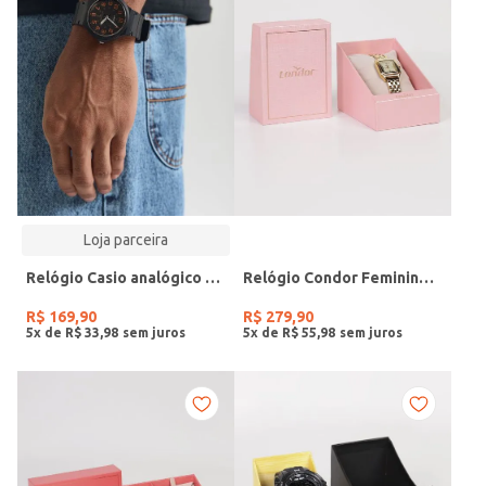
Loja parceira
Relógio Casio analógico MW-240-4BVDF-SC
Relógio Condor Feminino DOURADO
R$
169
,
90
R$
279
,
90
5
x de
R$
33
,
98
5
x de
R$
55
,
98