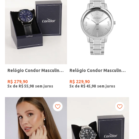
Relógio Condor Masculino PRETO
Relógio Condor Masculino PRATA
R$
279
,
90
R$
229
,
90
5
x de
R$
55
,
98
5
x de
R$
45
,
98