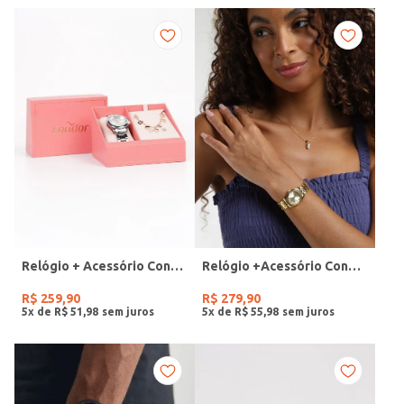
Relógio + Acessório Condor Feminino PRATA
Relógio +Acessório Condor Feminino DOURADO
R$
259
,
90
R$
279
,
90
5
x de
R$
51
,
98
5
x de
R$
55
,
98