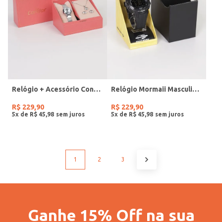
Relógio + Acessório Condor Feminino PRATA
Relógio Mormaii Masculino PRETO
R$
229
,
90
R$
229
,
90
5
x de
R$
45
,
98
5
x de
R$
45
,
98
1
2
3
Ganhe 15% Off na sua