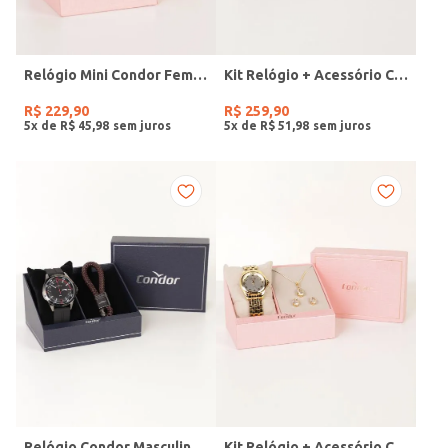
Relógio Mini Condor Feminino DOURADO
Kit Relógio + Acessório Condor Feminino DOURADO
R$
229
,
90
R$
259
,
90
5
x de
R$
45
,
98
5
x de
R$
51
,
98
Relógio Condor Masculino PRETO
Kit Relógio + Acessório Condor Feminino DOURADO