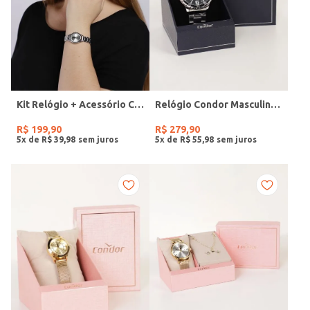
Kit Relógio + Acessório Condor Feminino PRATA
Relógio Condor Masculino PRATA
R$
199
,
90
R$
279
,
90
5
x de
R$
39
,
98
5
x de
R$
55
,
98