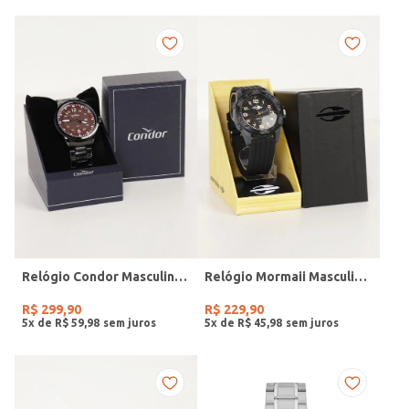
Relógio Condor Masculino PRETO
Relógio Mormaii Masculino PRETO
R$
299
,
90
R$
229
,
90
5
x de
R$
59
,
98
5
x de
R$
45
,
98