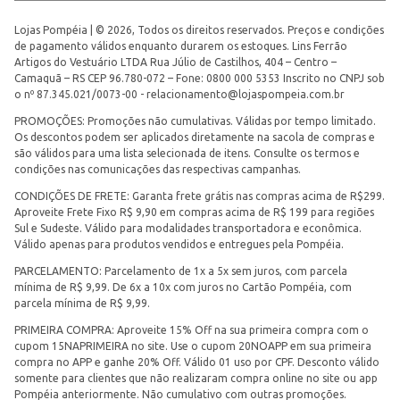
Lojas Pompéia | © 2026, Todos os direitos reservados. Preços e condições
de pagamento válidos enquanto durarem os estoques. Lins Ferrão
Artigos do Vestuário LTDA Rua Júlio de Castilhos, 404 – Centro –
Camaquã – RS CEP 96.780-072 – Fone: 0800 000 5353 Inscrito no CNPJ sob
o nº 87.345.021/0073-00 -
relacionamento@lojaspompeia.com.br
PROMOÇÕES: Promoções não cumulativas. Válidas por tempo limitado.
Os descontos podem ser aplicados diretamente na sacola de compras e
são válidos para uma lista selecionada de itens. Consulte os termos e
condições nas comunicações das respectivas campanhas.
CONDIÇÕES DE FRETE: Garanta frete grátis nas compras acima de R$299.
Aproveite Frete Fixo R$ 9,90 em compras acima de R$ 199 para regiões
Sul e Sudeste. Válido para modalidades transportadora e econômica.
Válido apenas para produtos vendidos e entregues pela Pompéia.
PARCELAMENTO: Parcelamento de 1x a 5x sem juros, com parcela
mínima de R$ 9,99. De 6x a 10x com juros no Cartão Pompéia, com
parcela mínima de R$ 9,99.
PRIMEIRA COMPRA: Aproveite 15% Off na sua primeira compra com o
cupom 15NAPRIMEIRA no site. Use o cupom 20NOAPP em sua primeira
compra no APP e ganhe 20% Off. Válido 01 uso por CPF. Desconto válido
somente para clientes que não realizaram compra online no site ou app
Pompéia anteriormente. Não cumulativo com outras promoções.