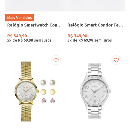
Mais Vendidos
Relógio Smartwatch Condor PRETO
Relógio Smart Condor Feminino ROSE
R$
349
,
90
R$
349
,
90
5
x de
R$
69
,
98
5
x de
R$
69
,
98